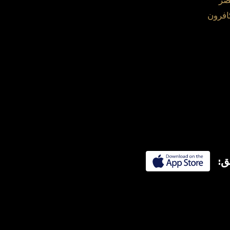
صر
افرون
ق: