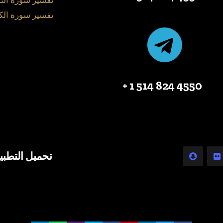
تفسير سورة الن
تفسير سورة الك
4550 824 514 1 +
تحميل التطبي