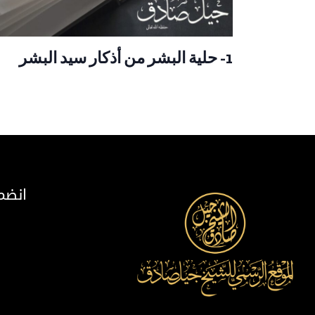
1- حلية البشر من أذكار سيد البشر
انضم