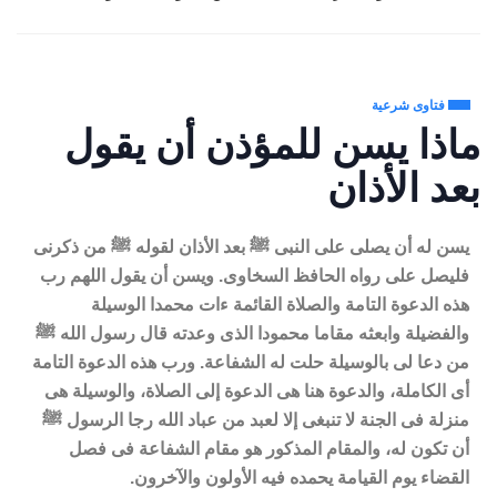
فتاوى شرعية
ماذا يسن للمؤذن أن يقول
بعد الأذان
يسن له أن يصلى على النبى ﷺ بعد الأذان لقوله ﷺ من ذكرنى
فليصل على رواه الحافظ السخاوى. ويسن أن يقول اللهم رب
هذه الدعوة التامة والصلاة القائمة ءات محمدا الوسيلة
والفضيلة وابعثه مقاما محمودا الذى وعدته قال رسول الله ﷺ
من دعا لى بالوسيلة حلت له الشفاعة. ورب هذه الدعوة التامة
أى الكاملة، والدعوة هنا هى الدعوة إلى الصلاة، والوسيلة هى
منزلة فى الجنة لا تنبغى إلا لعبد من عباد الله رجا الرسول ﷺ
أن تكون له، والمقام المذكور هو مقام الشفاعة فى فصل
القضاء يوم القيامة يحمده فيه الأولون والآخرون.