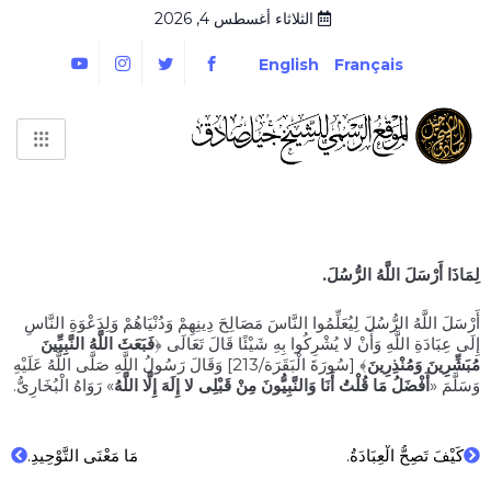
الثلاثاء أغسطس 4, 2026
English
Français
لِمَاذَا أَرْسَلَ اللَّهُ الرُّسُلَ.
أَرْسَلَ اللَّهُ الرُّسُلَ لِيُعَلِّمُوا النَّاسَ مَصَالِحَ دِينِهِمْ وَدُنْيَاهُمْ وَلِدَعْوَةِ النَّاسِ
إِلَى عِبَادَةِ اللَّهِ وَأَنْ لا يُشْرِكُوا بِهِ شَيْئًا قَالَ تَعَالَى ﴿
فَبَعَثَ اللَّهُ النَّبِيِّينَ
مُبَشِّرِينَ وَمُنْذِرِينَ
﴾ [سُورَةَ الْبَقَرَة/213] وَقَالَ رَسُولُ اللَّهِ صَلَّى اللَّهُ عَلَيْهِ
وَسَلَّمَ «
أَفْضَلُ مَا قُلْتُ أَنَا وَالنَّبِيُّونَ مِنْ قَبْلِى لا إِلَهَ إِلَّا اللَّهُ
» رَوَاهُ الْبُخَارِىُّ.
كَيْفَ تَصِحُّ الْعِبَادَةُ.
مَا مَعْنَى التَّوْحِيدِ.