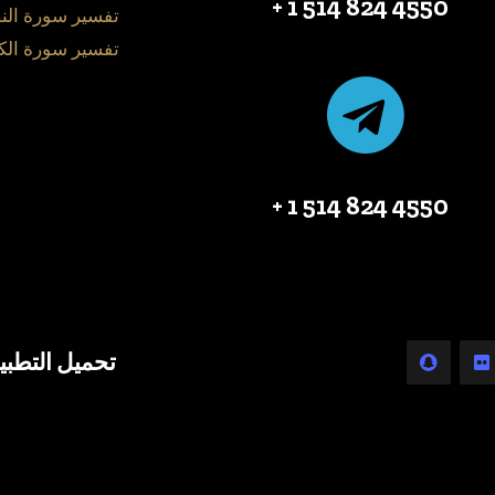
4550 824 514 1 +
تفسير سورة الن
تفسير سورة الك
4550 824 514 1 +
تحميل التطبي