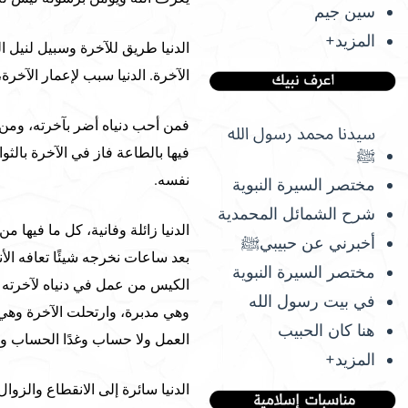
سين جيم
المزيد+
الدنيا طريق للآخرة وسبيل لنيل الج
الآخرة. الدنيا سبب لإعمار الآخرة
فمن أحب دنياه أضر بآخرته، ومن 
سيدنا محمد رسول الله
فيها بالطاعة فاز في الآخرة بالثو
ﷺ
نفسه.
مختصر السيرة النبوية
شرح الشمائل المحمدية
الدنيا زائلة وفانية، كل ما فيها م
أخبرني عن حبيبيﷺ
بعد ساعات نخرجه شيئًا تعافه الأن
مختصر السيرة النبوية
الكيس من عمل في دنياه لآخرته ف
في بيت رسول الله
وهي مدبرة، وارتحلت الآخرة وهي مقب
هنا كان الحبيب
العمل ولا حساب وغدًا الحساب ول
المزيد+
الدنيا سائرة إلى الانقطاع والزو