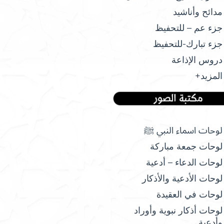
مدائح وأناشيد
جزء عم – للتحفيظ
جزء تبارك-للتحفيظ
دروس الإذاعة
المزيد+
لوحات اسماء النبي ﷺ
لوحات جمعة مباركة
لوحات الدعاء – أدعية
لوحات الأدعية والأذكار
لوحات في العقيدة
لوحات أذكار نبوية وأوراد
وأدعية