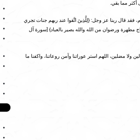
أكثر مما بقي.
 فقد قال ربنا عز وجل: {لِلَّذِينَ اتَّقوا عند ربهم جنات تجري
واج مطهرة ورضوان من الله والله بصير بالعباد} [سورة آل
ين ولا مضلين، اللهم استر عوراتنا وآمن روعاتنا، واكفنا ما