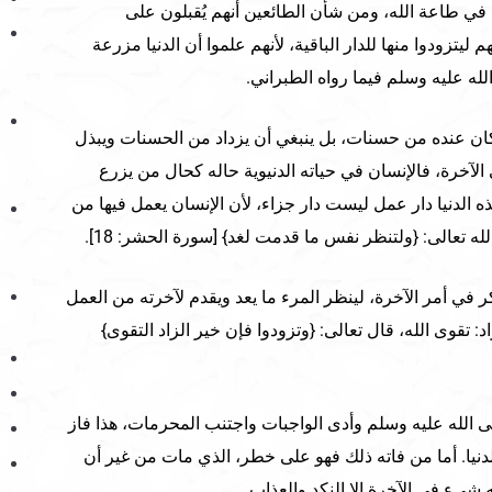
ة في طاعة الله، ومن شأن الطائعين أنهم يُقبلون على
يتزودوا منها للدار الباقية، لأنهم علموا أن الدنيا مزرعة
له عليه وسلم فيما رواه الطبراني.
 كان عنده من حسنات، بل ينبغي أن يزداد من الحسنات ويبذل
الآخرة، فالإنسان في حياته الدنيوية حاله كحال من يزرع
 الدنيا دار عمل ليست دار جزاء، لأن الإنسان يعمل فيها من
له تعالى: {ولتنظر نفس ما قدمت لغد} [سورة الحشر: 18].
ر في أمر الآخرة، لينظر المرء ما يعد ويقدم لآخرته من العمل
اد: تقوى الله، قال تعالى: {وتزودوا فإن خير الزاد التقوى}
الله عليه وسلم وأدى الواجبات واجتنب المحرمات، هذا فاز
الدنيا. أما من فاته ذلك فهو على خطر، الذي مات من غير أن
شيء في الآخرة إلا النكد والعذاب.