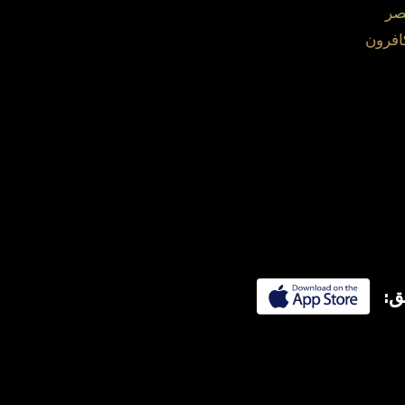
صر
افرون
ق: