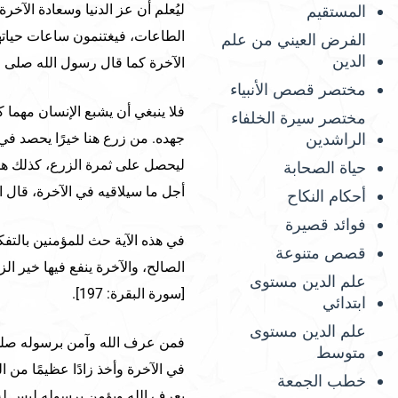
ليُعلم أن عز الدنيا وسعادة الآخر
المستقيم
الطاعات، فيغتنمون ساعات حياتهم ل
الفرض العيني من علم
الدين
الآخرة كما قال رسول الله صلى ال
مختصر قصص الأنبياء
فلا ينبغي أن يشبع الإنسان مهما
مختصر سيرة الخلفاء
الراشدين
جهده. من زرع هنا خيرًا يحصد في 
ليحصل على ثمرة الزرع، كذلك هذه
حياة الصحابة
أجل ما سيلاقيه في الآخرة، قال ال
أحكام النكاح
فوائد قصيرة
في هذه الآية حث للمؤمنين بالتفك
قصص متنوعة
الصالح، والآخرة ينفع فيها خير الز
علم الدين مستوى
[سورة البقرة: 197].
ابتدائي
علم الدين مستوى
فمن عرف الله وآمن برسوله صلى 
متوسط
في الآخرة وأخذ زادًا عظيمًا من 
خطب الجمعة
يعرف الله ويؤمن برسوله ليس له 