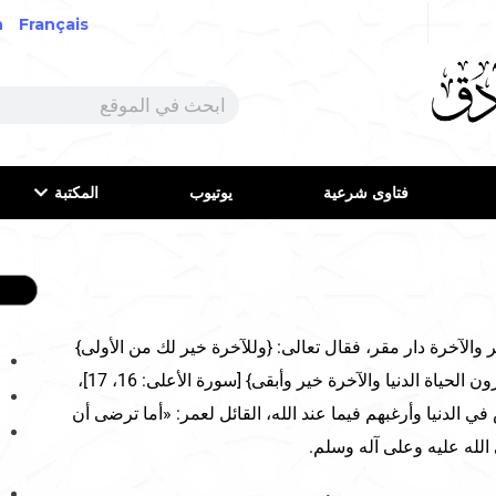
h
Français
فتاوى شرعية
يوتيوب
المكتبة
ر والآخرة دار مقر، فقال تعالى: {وللآخرة خير لك من الأولى}
[سورة الضحى: 4]، وقال: {بل تؤثرون الحياة الدنيا والآخرة خير وأبقى} [سورة الأعلى: 16، 17]،
ي الدنيا وأرغبهم فيما عند الله، القائل لعمر: «أما ترضى أن
 الله عليه وعلى آله وسلم.