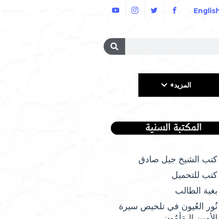
Englis
المزيد+
كتب الشيخ جيل صادق
كتب للتحميل
بغية الطالب
نُور العُيون في تلخيص سيرة
الأمِين الـمَأمُونِ