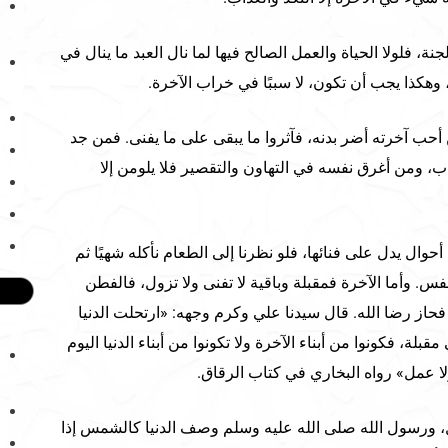
نة، فلولا الحياة والعمل الصالح فيها لما نال العبد ما ينال في
، وهكذا يجب أن تكون، لا سببًا في خراب الآخرة.
أحب آخرته أضر بدنه، فآثروا ما يبقى على ما يفنى. فمن جد
اب، ومن أغرق نفسه في التهاون والتقصير فلا يلومن إلا
ن أحوال يدل على فنائها، فلو نظرنا إلى الطعام نأكله شهيًا ثم
فس. وأما الآخرة فمقبلة وباقية لا تفنى ولا تزول، فالفطن
حاز رضا الله. قال سيدنا علي وكرم وجهه: «ارتحلت الدنيا
لة، فكونوا من أبناء الآخرة ولا تكونوا من أبناء الدنيا اليوم
ا عمل» رواه البخاري في كتاب الرقاق.
ال، ورسول الله صلى الله عليه وسلم وصف الدنيا كالشمس إذا