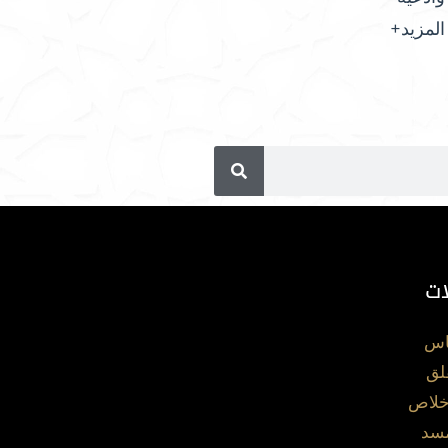
المزيد+
ات
اس
لق
خلاص
مسد