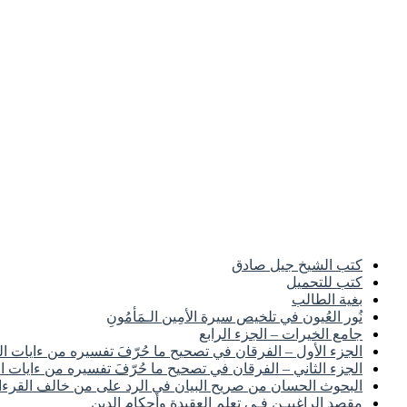
كتب الشيخ جيل صادق
كتب للتحميل
بغية الطالب
نُور العُيون في تلخيص سيرة الأمِين الـمَأمُونِ
جامع الخيرات – الجزء الرابع
الجزء الأول – الفرقان في تصحيح ما حُرّفَ تفسيره من ءايات ا
الجزء الثاني – الفرقان في تصحيح ما حُرّفَ تفسيره من ءايات ا
البحوث الحسان من صريح البيان في الرد على من خالف القرءا
مقصد الراغبيـن فـى تعلم العقيدة وأحكام الدين