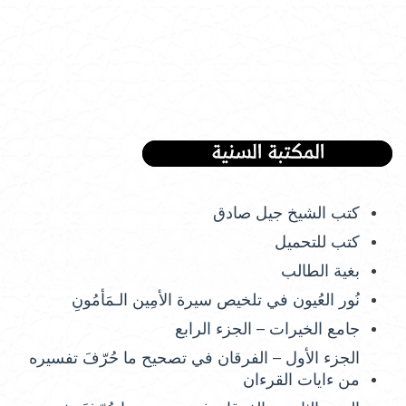
كتب الشيخ جيل صادق
كتب للتحميل
بغية الطالب
نُور العُيون في تلخيص سيرة الأمِين الـمَأمُونِ
جامع الخيرات – الجزء الرابع
الجزء الأول – الفرقان في تصحيح ما حُرّفَ تفسيره
من ءايات القرءان