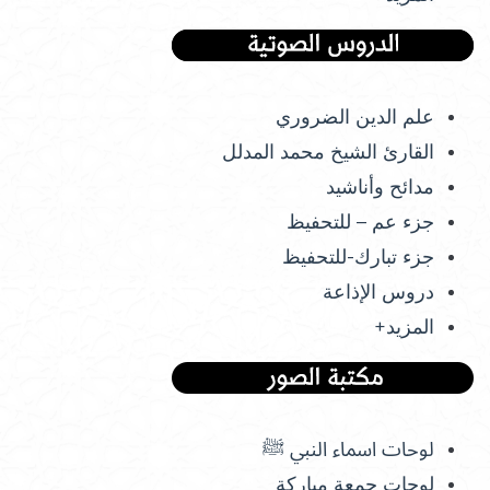
علم الدين الضروري
القارئ الشيخ محمد المدلل
مدائح وأناشيد
جزء عم – للتحفيظ
جزء تبارك-للتحفيظ
دروس الإذاعة
المزيد+
لوحات اسماء النبي ﷺ
لوحات جمعة مباركة