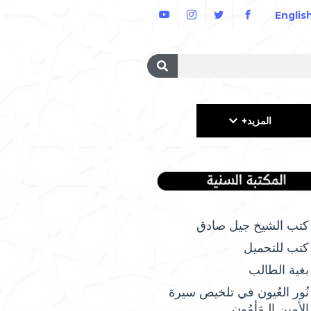
Englis
المزيد+
كتب الشيخ جيل صادق
كتب للتحميل
بغية الطالب
نُور العُيون في تلخيص سيرة
الأمِين الـمَأمُونِ