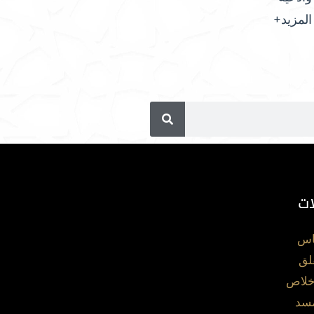
المزيد+
ات
اس
لق
خلاص
مسد