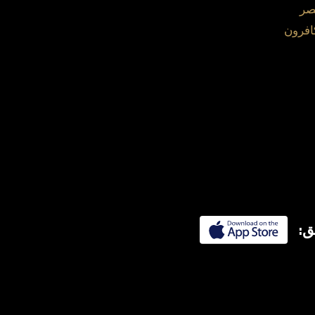
صر
افرون
ق: