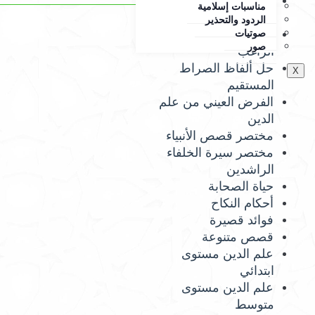
حل ألفاظ مختصر عبد
مناسبات إسلامية
الله الهرري
الردود والتحذير
صوتيات
شرح كتاب عمدة
صور
الراغب
حل ألفاظ الصراط
X
المستقيم
الفرض العيني من علم
الدين
مختصر قصص الأنبياء
مختصر سيرة الخلفاء
الراشدين
حياة الصحابة
أحكام النكاح
فوائد قصيرة
قصص متنوعة
علم الدين مستوى
ابتدائي
علم الدين مستوى
متوسط