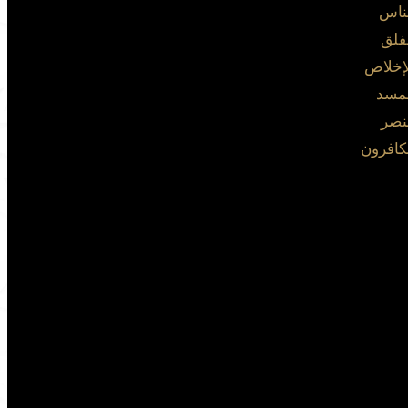
ناس
فلق
إخلاص
لمسد
نصر
كافرون