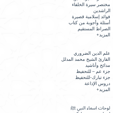
مختصر سيرة الخلفاء
الراشدين
فوائد إسلامية قصيرة
أسئلة وأجوبة من كتاب
الصراط المستقيم
المزيد+
علم الدين الضروري
القارئ الشيخ محمد المدلل
مدائح وأناشيد
جزء عم – للتحفيظ
جزء تبارك-للتحفيظ
دروس الإذاعة
المزيد+
لوحات اسماء النبي ﷺ