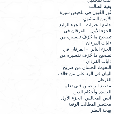
كتب للتحميل
بغية الطالب
نُور العُيون في تلخيص سيرة
الأمِين الـمَأمُونِ
جامع الخيرات – الجزء الرابع
الجزء الأول – الفرقان في
تصحيح ما حُرّفَ تفسيره من
ءايات القرءان
الجزء الثاني – الفرقان في
تصحيح ما حُرّفَ تفسيره من
ءايات القرءان
البحوث الحسان من صريح
البيان في الرد على من خالف
القرءان
مقصد الراغبيـن فـى تعلم
العقيدة وأحكام الدين
أنس المجالس- الجزء الأول
مختصر المطالب الوفية
بهجة النظر