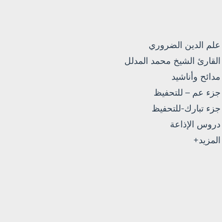
علم الدين الضروري
القارئ الشيخ محمد المدلل
مدائح وأناشيد
جزء عم – للتحفيظ
جزء تبارك-للتحفيظ
دروس الإذاعة
المزيد+