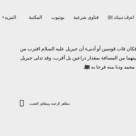
اعرف نبيك ﷺ
فتاوى شرعية
يوتيوب
المكتبة
المزيد+
 فكان قاب قوسين أو أدنى﴾ أن جبريل عليه السلام اقترب من
ينهما من المسافة بمقدار ذراعين بل أقرب، وقد تدلى جبريل
 محمد ودنا منه فرحا به
ﷺ
.
مظاهر الرحمة ومظاهر الغضب