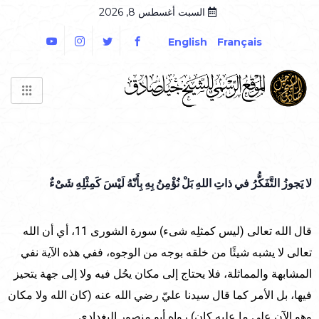
السبت أغسطس 8, 2026
English
Français
لا يَجوزُ التَّفَكُّرُ في ذاتِ اللهِ بَلْ نُؤْمِنُ بِهِ بِأَنّهُ لَيْسَ كَمِثْلِهِ شَىْءٌ
قال الله تعالى (ليس كمثلِه شىء) سورة الشورى 11، أي أن الله
تعالى لا يشبه شيئًا من خلقه بوجه من الوجوه، ففي هذه الآية نفي
المشابهة والمماثلة، فلا يحتاج إلى مكان يحُل فيه ولا إلى جهة يتحيز
فيها، بل الأمر كما قال سيدنا عليّ رضي الله عنه (كان الله ولا مكان
وهو الآن على ما عليه كان) رواه أبو منصور البغدادي.