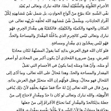
الأجرامِ العُلْوِيّةِ والسُّفْلِيّةِ أيضًا، فالله تبارك وتعالى لم يُقيّد
نفْي الشّبهِ عنْهُ بنوْعٍ منْ أنْواعِ الحوادِثِ، بل شمل نفْيُ مُشابهتِهِ لِكُلّ
أفْرادِ الحادِثاتِ، ويشْملُ نفْيُ مُشابهةِ الله لخلْقِه تنْزِيْهه تعالى عن
المكان والجهة والكميّة والكيْفِيّةِ، فالكمّيّةُ هِي مِقْدارُ الجِرمِ، فهُو
تبارك وتعالى ليْس كالجِرمِ الذي يدْخُلُهُ المِقْدارُ والمِساحةُ والحدُّ،
فهُو ليْس بِمحْدُودٍ ذِي مِقْدارٍ ومسافةٍ.
فلو كان الله فوق العرشِ بذاتِهِ كما يقولُ المشبِّهةُ لكان محاذيًا
للعرشِ، ومِنْ ضرورةِ المُحاذِي أنْ يكون أكبر مِن المحاذى أو أصغر
أو مثله، وأنّ هذا ومثله إنما يكونُ في الأجسامِ التي تقبلُ
المِقدار والمساحة والحدّ، وهذا مُحالٌ على الله تعالى، وما أدّى إلى
المُحالِ فهو محالٌ، وبطل قولُهُم إن الله متحيّزٌ فوق العرشِ بذاتهِ.
ومنْ قال في الله تعالى إِنّ لهُ حدًّا فقدْ شبّههُ بخلْقِهِ لأنّ ذلِك يُنافي
الألُوهِيّة، والله تبارك وتعالى لو كان ذا حدّ ومِقْدارٍ لاحتاج إِلى منْ
جعلهُ بذلِكالحدّ والمِقْدارِ كما تحتاجُ الأجْرامُ إِلى منْ جعلها
بحدُوْدِها ومقادِيْرِها لأنّ الشّىء لا يخْلُقُ نفْسه بمِقْدارِه، فالله