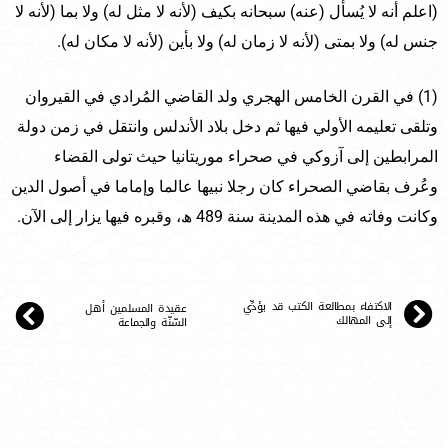
(اعلم أنه لا يُسأل (عنه) سبحانه بكيف (لأنه لا مثل له) ولا بما (لأنه لا
جنس له) ولا بمتى (لأنه لا زمان له) ولا بأين (لأنه لا مكان له).
(1) في القرن الخامس الهجري ولد القاضي المُرادي في القيروان
وتلقى تعليمه الأولي فيها ثم دخل بلاد الأندلس وانتقل في زمن دولة
المرابطين إلى آزوكي في صحراء موريتانيا حيث تولى القضاء
وعُرف بقاضي الصحراء كان رجلا نبيها عالما وإماما في أصول الدين
وكانت وفاته في هذه المدينة سنة 489 ھ، وقبره فيها يزار إلى الآن.
الاكتفاء بمطالعة الكتب قد يؤدِّي
عقيدة المسلمين أهل
إلى المهالك
السّنّة والجماعة