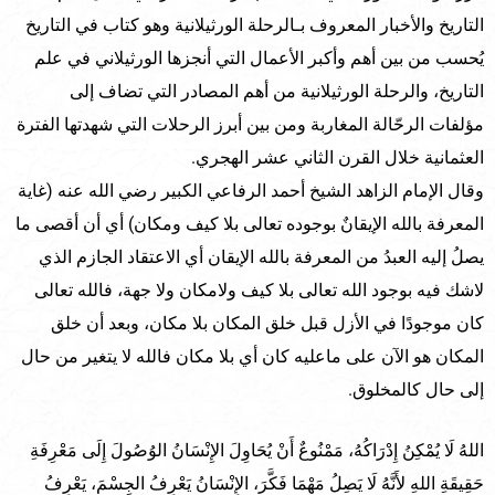
التاريخ والأخبار المعروف بـالرحلة الورثيلانية وهو كتاب في التاريخ
يُحسب من بين أهم وأكبر الأعمال التي أنجزها الورثيلاني في علم
التاريخ، والرحلة الورثيلانية من أهم المصادر التي تضاف إلى
مؤلفات الرحّالة المغاربة ومن بين أبرز الرحلات التي شهدتها الفترة
العثمانية خلال القرن الثاني عشر الهجري.
وقال الإمام الزاهد الشيخ أحمد الرفاعي الكبير رضي الله عنه (غاية
المعرفة بالله الإيقانٌ بوجوده تعالى بلا كيف ومكان) أي أن أقصى ما
يصلُ إليه العبدُ من المعرفة بالله الإيقان أي الاعتقاد الجازم الذي
لاشك فيه بوجود الله تعالى بلا كيف ولامكان ولا جهة، فالله تعالى
كان موجودًا في الأزل قبل خلق المكان بلا مكان، وبعد أن خلق
المكان هو الآن على ماعليه كان أي بلا مكان فالله لا يتغير من حال
إلى حال كالمخلوق.
اللهُ لَا يُمْكِنُ إِدْرَاكُهُ، مَمْنُوعٌ أَنْ يُحَاوِلَ الإِنْسَانُ الوُصُولَ إِلَى مَعْرِفَةِ
حَقِيقَةِ اللهِ لأَنَّهُ لَا يَصِلُ مَهْمَا فَكَّرَ، الإِنْسَانُ يَعْرِفُ الجِسْمَ، يَعْرِفُ