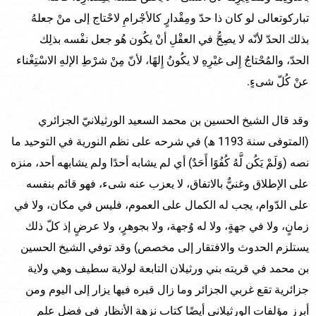
تباركوتعالى لو كان ذا حدّ ومِقْدارٍ كالأجْرامِ لاحْتاج إلى منْ جعلهُ
بذلك الحدّ لأنّه لا يصِحُّ في العقْلِ أنْ يكُون هُو جعل نفْسه بذلِك
الحدّ، والمُحْتاجُ إِلى غيْرِهِ لا يكُونُ إِلهًا، لأنّ مِنْ شرْطِ الإلهِ الاسْتِغْناء
عنْ كُلّ شىءٍ.
وقد قال الشيخ الحسين بن محمد السعيد الورثيلانيّ الجزائري
(المتوفى سنة 1193 ھ) في شرحه على نظم النورية في التوحيد ما
نصه (وَلَمْ يَكُن لَّهُ كُفُوًا أَحَدٌ) أي لم يشابه أحدًا ولم يشابهه أحد، منزه
على الإطلاق وغنيٌّ بالاتفاق، لا يعزب عنه شىء، فهو قائم بنفسه
على الدّوام، يجب له الكمال على العموم، فليس في مكان، ولا في
زمانٍ، ولا في جهةٍ، ولا له وُجهة، ولا بجوهرٍ، ولا عرضٍ إذ كلّ ذلك
يستلزم الحدوث والافتقار إلى مخصص) وقد توفي الشيخ الحسين
بن محمد في قريته بني ورثيلان التابعة لولاية سطيف وهي ولاية
جزائرية تقع غربي الجزائر وما زال قبره فيها يزار إلى اليوم ومن
أبرز مؤلفات الورثيلاني أيضًا كتاب نزهة الأنظار في فضل علم