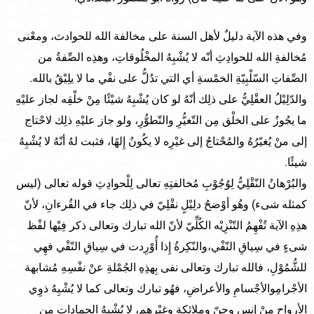
وفي هذه الآية دليلٌ لأهل السنة على مخالفة الله للحوادث، ومعْنى
مُخالفةِ الله للحوادِثِ أنّه لا يُشْبِهُ المخْلُوقاتِ، وهذِه الصِّفةُ من
الصِّفاتِ السّلْبِيّةِ الخمْسةِ أي التي تدُلُّ على نفْي ما لا يلِيْقُ بالله.
والدّلِيْلُ العقْلِيُّ على ذلِك أنّهُ لو كان يُشْبِهُ شيْئًا مِنْ خلْقِه لجاز عليْهِ
ما يجُوزُ على الخلْق مِن التّغيُّرِ والتّطوُّرِ، ولو جاز عليْهِ ذلِك لاحْتاج
إلى منْ يُغيّرُهُ والمُحْتاجُ إلى غيْرِه لا يكُونُ إِلهًا، فثبت لهُ أنّهُ لا يُشْبِهُ
شيئًا.
والبُرْهانُ النّقْلِيُّ لِوُجُوْبِ مُخالفتِهِ تعالى لِلْحوادِثِ قوله تعالى (ليس
كمثله شىء) وهُو أوْضحُ دلِيْلٍ نقْلِيّ في ذلِك جاء في القُرءانِ، لأنّ
هذِهِ الآية تُفْهِمُ التّنْزِيْه الكُلِّيّ لأنّ الله تبارك وتعالى ذكر فِيْها لفْظ
شىءٍ في سِياقِ النّفْي،والنّكِرةُ إِذا أُوْرِدت في سِياقِ النّفْي فهِي
للشُّمُوْلِ، فالله تبارك وتعالى نفى بِهذِهِ الجُمْلةِ عنْ نفْسِهِ مُشابهة
الأجْرامِوالأجْسامِ والأعراضِ، فهُو تبارك وتعالى كما لا يُشْبِهُ ذوِي
الأرواحِ مِنْ إِنسٍ وجِنّ وملائِكةٍ وغيْرِهِم، لا يُشْبِهُ الجماداتِ من