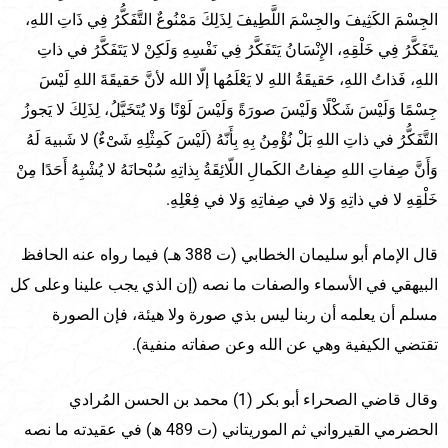
الجِسْمَ الكَثِيفَ والجِسْمَ اللَّطِيفَ لِذَلِكَ مَمْنُوعٌ التَّفَكُّرُ فِي ذَاتِ اللهِ،
يتَفَكَّرُ فِي خَلْقِهِ، الإِنْسَانُ يَتَفَكَّرُ فِي نَفْسِهِ وَلَكِنْ لا يَتَفَكَّرُ في ذاتِ
اللهِ، فَذاتُ اللهِ، حَقيقَةُ اللهِ لا يَعْلَمُها إلّا الله لأنَّ حَقيقَةَ اللهِ لَيْسَ
جِسْمًا وَلَيْسَ شَكْلًا وَلَيْسَ صورَةً وَلَيْسَ لَوْنًا وَلا يُتَخَيَّلُ، لِذَلِكَ لا يَجوزُ
التَّفَكُّرُ في ذاتِ اللهِ بَلْ نُؤْمِنُ بِهِ بِأَنّهُ (لَيْسَ كَمِثْلِهِ شَىْءٌ) لا شَبيهَ لَهُ
وَأَنَّ صِفاتِ اللهِ صِفاتُ الكَمالِ اللّائِقَةُ بِذاتِهِ سُبْحانَهُ لا يُشْبِهُ أَحَدًا مِنْ
خَلْقِهِ لا في ذاتِهِ وَلا في صِفاتِهِ وَلا في فِعْلِهِ.
قال الإمام أبو سليمان الخطابي (ت 388 هـ) فيما رواه عنه الحافظ
البيهقي في الأسماء والصفات ما نصه (إن الذي يجب علينا وعلى كل
مسلم أن يعلمه أن ربنا ليس بذي صورة ولا هيئة، فإن الصورة
تقتضي الكيفية وهي عن الله وعن صفاته منفية).
وقال قاضي الصحراء أبو بكر (1) محمد بن الحسن المُرادي
الحضرمي القيرواني ثم الموريتاني (ت 489 ھ) في عقيدته ما نصه