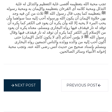
تجب محبة الله بتعظيمه أقصى غاية التعظيم والتذلل له غاية
التذلل ومحبة كلامه أى القرءان بتعظيمه والإيمان به ومحبة رسوله
ﷺ بتعظيمه كما يجب قال رسول الله ﷺ ثلاث من كن فيه وجد
بهن حلاوة الإيمان أن يكون الله ورسوله أحب إليه مما سواهما وأن
يحب المرء لا يحبه إلا لله وأن يكره أن يعود فى الكفر كما يكره أن
توقد له نار فيقذف فيها رواه البخارى ومسلم، معناه يكره أن يعود
من الإسلام إلى الكفر كما يكره أن توقد له نار فيقذف فيها وقال
رسول الله ﷺ لا يؤمن أحدكم (أى لا يكون كامل الإيمان) حتى
أكون أحب إليه من والده وولده والناس أجمعين رواه البخارى
ومسلم بإسناد صحيح من حديث أنس رضى الله عنه. وتجب محبة
إخوانه الأنبياء وسائر الصالحين.
NEXT POST
PREVIOUS POST