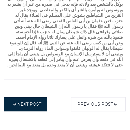
يوكل بالشخص بعد ولادته فإنه يدخل فى صدره من غير أن يشعر به
ويوسوس له ويأمره بالشر أى بالكفر والمعاصى. ويوجد غير
القرين من الشياطين يشوش على المسلم فى الصلاة يقال له
خنزب فعن عثمان بن أبى العاص الثقفى رضى الله عنه أنه أتى
رسول الله ﷺ فقال يا رسول الله إن الشيطان حال بينى وبين
صلاتى وقراءتى قال ذاك شيطان يقال له خنزب فإذا أحسسته
فتعوذ بالله من شره واتفل على يسارك ثلاثا رواه الإمام أحمد.
وعن أبى بن كعب رضى الله عنه عن النبى ﷺ أنه قال إن للوضوء
شيطانا يقال له الولهان فاتقوا وسواس الماء رواه الترمذى.
وينبغى أن لا يسترسل الإنسان مع الوسواس بل ينبغى أن يلجأ إلى
الله فى دفعه وأن يعرض عنه وأن يبادر إلى قطعه بالاشتغال بغيره
حتى لا تتنكد عيشته وينبغى أن لا يقعد وحده بل يقعد مع الصالحين.
NEXT POST
PREVIOUS POST