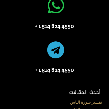
4550 824 514 1 +
4550 824 514 1 +
أحدث المقالات
تفسير سورة الناس