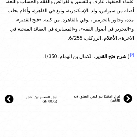
علماء الحنفية، عارف بالتفسير والفرائض والفقه والحساب واللغة،
أصله من سيواس، ولد بالإسكندرية، ونبغ في القاهرة، وأقام بحلب
مدة، وجاور بالحرمين، توفي بالقاهرة. من كتبه: «فتح القدير»،
و«التحرير في أصول الفقه»، و«المسايرة في العقائد المنجية في
الآخرة».
الأعلام
، الزركلي، 6/255.
[2]
)
شرح فتح القدير
، الكمال بن الهمام، 1/350.
قول الحافظ بدر الدين العيني (ت
قول المفسر ابن عادل
855هـ)
(ت880 هـ)