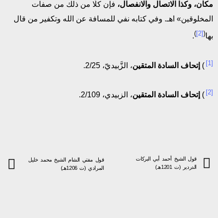
مكان، وكذا الاتصال والانفصال،
فإن كلًّا من ذلك من صفات
المخلوقين» اهـ. وفي كتابه نفي للمسافة عن الله وتكفير من قال
)
[2]
(
بها
.
[1]
)
إتحاف السادة المتقين
، الزَّبيديّ، 2/25.
[2]
)
إتحاف السادة المتقين
، الزبيدي، 2/109.
قول الشيخ أحمد أبي البركات
قول مفتي الشام الشيخ محمد خليل
الدردير (ت 1201هـ)
المرادي (ت 1206هـ)