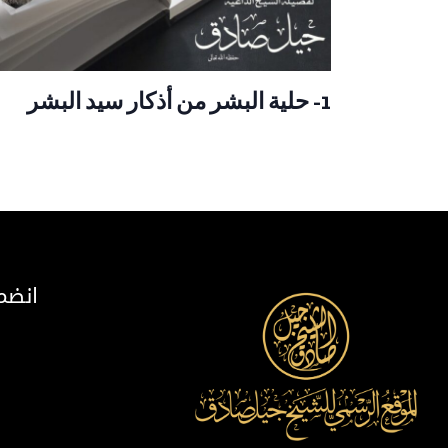
1- حلية البشر من أذكار سيد البشر
انضم