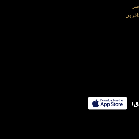
صر
افرون
ق: