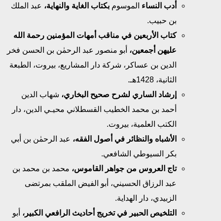
أدب النساء
الموسوم
بكتاب الغاية والنهاية،
عبد الملك
بن حبيب.
كتاب الأربعين في مناقب أمهات المؤمنين رحمة الله
عليهن أجمعين،
أبو منصور عبد الرحمٰن بن الحسن فخر
الدين بن عساكر، شركة دار المشاريع، بيروت، الطبعة
الثانية، 1428هـ.
إرشاد الساري لشرح صحيح البخاري،
شهاب الدين
أحمد بن محمد الخطيب القسطلاني محيـي الدين، دار
الكتب العلمية، بيروت.
الأشباه والنظائر في أصول الفقه،
عبد الرحمٰن بن أبي
بكر السيوطي الشافعي.
تاج العروس من جواهر القاموس،
محمد بن محمد بن
عبد الرزاق الحسيني، أبو الفيض الملقب بمرتضى
الزبيدي، دار الهداية.
التلخيص الحبير في تخريج أحاديث الرافعي الكبير،
أبو