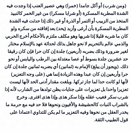
(ومن شرب) أو أكل جامدا (خمرا) وهي عصير العنب إذا وجدت فيه
الشدة المطربة المسكرة (أو شرابا مسكرا) من غير الخمر كالنبيذ
المتخذ من الزبيب أو التمر أو الذرة أو غير ذلك إذا حدثت فيه الشدة
المطربة المسكرة بأن أرغى وأزبد (يحد) بعد إفاقته من سكره ولو
كان ما شربه قليلا إذا شربها وهو مكلف ملتزم بالأحكام أخرج الحربي
والذمي عالم بالتحريم لا نحو جاهل بذلك لحداثة عهد بالإسلام مختار
لغير ضرورة وذلك بضربه (أربعين) جلدة إن كان حرا فإن كان رقيقا
حد عشرين جلدة بسوط أو عصا معتدلة بين الرطب واليابس أو نحو
ذلك. (ويجوز أن يبلغ) الإمام به (ثمانين) أي يضربه ثمانين جلدة إن كان
حرا وأربعين إن كان عبدا وهذه الزيادة إنما هي (على وجه التعزير)
لأنها لو كانت حدا لما جاز تركها. وبلغت مقدار أدنى الحد لأنها ليست
تعزيرا واحدا بل تعزيرات على جنايات يظن تولدها من الشارب لأنه إذا
شرب سكر فغيب عقله وإذا سكر هذى وإذا هذى افترى. وخرج
بالشراب النبات كالحشيشة والأفيون ونحوها فلا حد فيه مع حرمة ما
يخدر العقل من نحوها وفيه التعزير ما لم يكن للتداوي اعتمادا على
قول الطبيب الثقة.