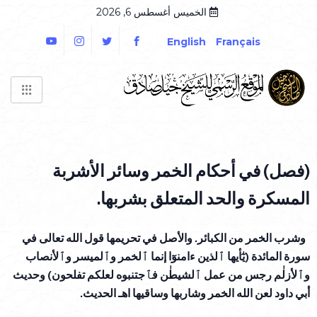
الخميس أغسطس 6, 2026
English
Français
(فصل) في أحكام الخمر وسائر الأشربة
المسكرة والحد المتعلق بشربها.
وشرب الخمر من الكبائر. والأصل في تحريمها قول الله تعالى في
سورة المائدة (يٰٓأيها ٱلذين ءامنوٓا إنما ٱلخمر وٱلميسر وٱلأنصاب
وٱلأزلٰم رجس من عمل ٱلشيطٰن فٱجتنبوه لعلكم تفلحون) وحديث
أبي داود لعن الله الخمر وشاربها وساقيها اهـ الحديث.