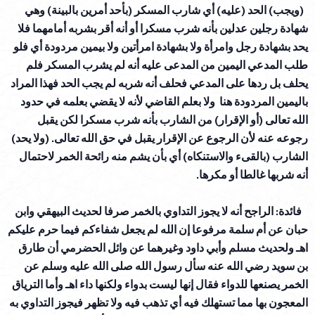
(ويجب) الحد (عليه) أي شارب المسكر (بأحد أمرين بالبينة) وهي
شهادة رجلين عدلين بأنه شرب مسكرا أو أنه أقر بشربه أمامهما فلا
يحد بشهادة رجل وامرأة ولا بشهادة امرأتين ولا بيمين مردودة أي فلو
طلب المدعي اليمين من المدعى عليه أنه لم يشرب المسكر فلم
يحلف بل ردها على المدعي فحلف أنه شربه لم يجب الحد فهذا المراد
باليمين المردودة هنا ولا بعلم القاضي لأنه لا يقضي بعلمه في حدود
الله تعالى (أو الإقرار) من الشارب بأنه شرب مسكرا لكن يقبل
رجوعه عنه لأن الرجوع عن الإقرار يقبل في حق الله تعالى. (ولا يحد)
الشارب (بالقىء والاستنكاه) أي بأن يشم منه رائحة الخمر لاحتمال
أنه شربها غالطا أو مكرها.
فائدة: الراجح أنه لا يجوز التداوي بالخمر صرفا لحديث البيهقي وابن
حبان عن أم سلمة مرفوعا إن الله لم يجعل شفاءكم فيما حرم عليكم
اهـ ولحديث مسلم وأبي داود وغيرهما عن وائل الحضرمي أن طارق
بن سويد رضي الله عنه سأل رسول الله صلى الله عليه وسلم عن
الخمر يصنعها للدواء فقال إنها ليست بدواء ولكنها داء اهـ وأما الترياق
المعجون بها مما تستهلك فيه أي تذهب فيه ولا تظهر فيجوز التداوي به