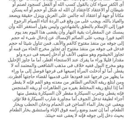
أى الكفر سواء كان بالقول كسب الله أو الفعل كسجود لصنم أو
شيطان أو الاعتقاد كاعتقاد أن الله له شكل أو حجم أو أنه يسكن
مكانا أو جهة أو اعتقاد أنه جالس على العرش وينزل حقيقة ويصعد
والعياذ بالله. ويجب على من وقع فى الردة أثناء الصيام الرجوع
فورا إلى الإسلام بالنطق بالشهادتين وليس بقول أستغفر الله وأن
يمسك عن المفطرات بقية النهار وأن يقضى هذا اليوم بعد يوم
العيد فورا. ويجب على الصائم الإمساك عن إدخال شىء له حجم
إلى جوفه من منفذ مفتوح كالفم والأنف. فمن تناول شيئا له حجم
فدخل فى جوفه من منفذ مفتوح أى تجاوز مخرج الحاء من فمه أو
تجاوز الخيشوم وهو منتهى الأنف أو أدخل إصبعه فى دبره ولو
مقدارا قليلا وراء ما يفرك عند الاستنجاء أفطر، أما ما جاوز الإحليل
وهو مخرج البول ففيه خلاف فى مذهب الشافعى والمعتمد أنه لا
يفطر. أما لو أدخلت المرأة إصبعها فى فرجها فوصل إلى ما وراء
ما يظهر من فرجها عند قعودها على قدميها لقضاء حاجتها أفطرت.
ومن ابتلع ريقه الخالص الطاهر من معدنه وهو الفم فإنه لا يفطر
أما إذا ابتلع ريقه المختلط بغيره من الطاهرات أو ريقه المتنجس
فإنه يفطر. وشرب السيكارة مفطر لأن السيكارة ينفصل منها
أجزاء لطيفة تدخل الجوف أما مجاورة شارب السيكارة فلا تؤثر.
ويعفى عن بخار الماء الساخن فى الحمام ودخان الحطب وبخار
الطعام، أما إن تعمد وضع رأسه فوق الإناء واستنشق بخار الطعام
بحيث دخل إلى جوفه فإنه لا يعفى عنه حينئذ.