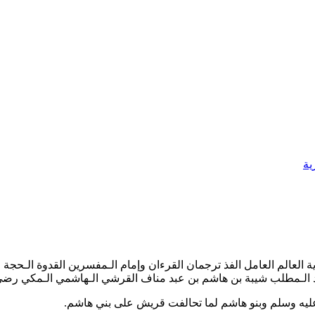
ية
دية العالم العامل الفذ ترجمان القرءان وإمام الـمفسرين القدوة الـحج
د الـمطلب شيبة بن هاشم بن عبد مناف القرشي الـهاشمي الـمكي رضي 
ليه وسلم وبنو هاشم لما تحالفت قريش على بني هاشم.