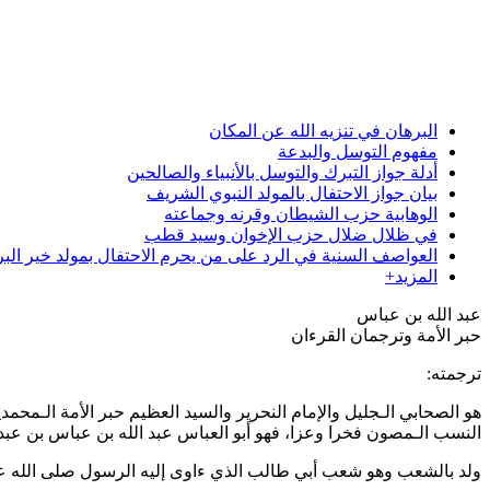
البرهان في تنزيه الله عن المكان
مفهوم التوسل والبدعة
أدلة جواز التبرك والتوسل بالأنبياء والصالحين
بيان جواز الاحتفال بالمولد النبوي الشريف
الوهابية حزب الشيطان وقرنه وجماعته
في ظلال ضلال حزب الإخوان وسيد قطب
العواصف السنية في الرد على من يحرم الاحتفال بمولد خير البر
المزيد+
عبد الله بن عباس
حبر الأمة وترجمان القرءان
ترجمته:
هو الصحابي الـجليل والإمام النحرير والسيد العظيم حبر الأمة الـمحم
النسب الـمصون فخرا وعزا، فهو أبو العباس عبد الله بن عباس بن عب
ولد بالشعب وهو شعب أبي طالب الذي ءاوى إليه الرسول صلى الله ع