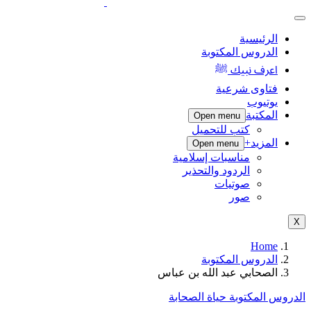
الرئيسية
الدروس المكتوبة
اعرف نبيك ﷺ
فتاوى شرعية
يوتيوب
المكتبة
Open menu
كتب للتحميل
المزيد+
Open menu
مناسبات إسلامية
الردود والتحذير
صوتيات
صور
X
Home
الدروس المكتوبة
الصحابي عبد الله بن عباس
الدروس المكتوبة
حياة الصحابة