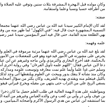
وكان مولده قبل الـهجرة الـمشرفة بثلاث سنين وتوفي عليه الصلاة وا
من أطرافه حسبا ونسبا وعلما واستقامة.
صفته:
لقد كان الإمام الكبير سيدنا عبد الله بن عباس رضي الله عنهما مجمعا
التسمية الـمشهورة حيث قال فيه: “فتى الكهول” لما ظهر منه من وفور 
بهي الطلعة مديد القامة، حتى قال فيه أمير الـمؤمنين سيدنا عمر رضي 
علمه وفهمه:
لقد بلغ عبد الله بن عباس رضي الله عنهما مرتبة مرموقة في العلم و
يحرص على مشورته في الأمور فيدعوه وهو فتى للمعضلات من الأمور وح
بالـحكمة، فقد أخرج البخاري والترمذي وابن ماجه وغيرهم عن ابن عب
دعا لابن عباس فقال: “اللهم علمه تأويل القرءان” وفي رواية أخرى أ
وسلم حتى غدا علما وأيما علم نمت معارفه وتوسعت علومه ومداركه 
وكان منذ نشأته لا ينفك يدور ويبحث عن العلوم ويلتقطها أنى وجد لذل
بالليل فيتعلم منه ويقتدي بهديه الشريف، وكان يكثر من سؤال أصحابه 
يسفي الريح علي من التراب حتى ينتهي من مقيله ويخرج فيراني فيقول: 
وبمواظبته على هذه الـهمة العالية في طلب العلم حصل ما كان ذخر
بن عوف وأبي ذر وأبي بن كعب وعن والده العباس وغيرهم من أئمة الص
بما استشفه ابن عباس من هدي الرسول الأكرم وأصحابه الـميامين، وعل