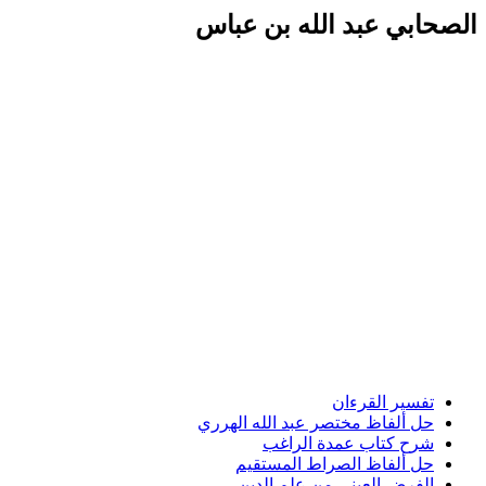
الصحابي عبد الله بن عباس
تفسير القرءان
حل ألفاظ مختصر عبد الله الهرري
شرح كتاب عمدة الراغب
حل ألفاظ الصراط المستقيم
الفرض العيني من علم الدين