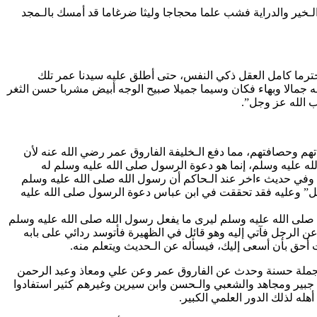
لـخير والدراية فشب علما محجاجا وليثا ضرغاما قد أمسك بالـمجد
 محترما كامل العقل ذكي النفس، حتى أطلق عليه سيدنا عمر تلك
ه جمالا وبهاء فكان وسيما جميلا صبيح الوجه أبيض مشربا حسن الثغر
ب الله عز وجل”.
هم وحصافتهم، مما دفع الـخليفة الفاروق عمر رضي الله عنه لأن
ه عليه وسلم، إنما هو دعوة الرسول صلى الله عليه وسلم له
 وفي حديث ءاخر عند الـحاكم أن رسول الله صلى الله عليه وسلم
أويل” وعليه فقد تحققت في ابن عباس دعوة الرسول صلى الله عليه
ي صلى الله عليه وسلم ليرى ما يفعل رسول الله صلى الله عليه وسلم
ن الرجل فآتي إليه وهو قائل في الظهيرة فأتوسد ردائي على بابه
ت أحق بأن أسعى إليك، فيسأله عن الـحديث ويتعلم منه.
 بجملة حسنة وحدث عن الفاروق عمر وعن علي ومعاذ وعبد الرحمن
 جبير ومجاهد والشعبي والـحسن وابن سيرين وغيرهم كثير استفادوا
ه لذلك الدور العلمي الكبير.