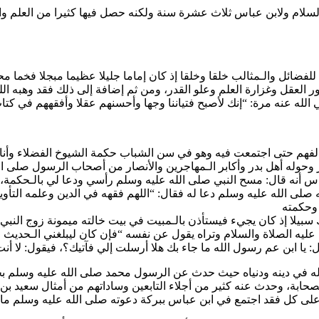
لسلام ولابن عباس ثلاث عشرة سنة ولكنه حصل فيها كثيرا من العلم وا
 للفضائل والـمثالب خلقا وخلقا إذ كان إماما جليلا عظيما مبجلا فخما
العقل وغزارة العلم وعلو القدر، ومن ثم إضافة إلى ذلك فقد وهبه الل
الله عنه مرة: “إنك لأصبح فتياننا وجها وأحسنهم عقلا وأفقههم في كتا
الفهم حتى اجتمعت فيه وهو في سن الشباب حكمة الشيوخ الفضلاء وأنات
وله أهل بدر وأكابر الـمهاجرين والأنصار من أصحاب الرسول صلى الل
اس أنه قال: مسح النبي صلى الله عليه وسلم رأسي ودعا لي بالـحكمة،
نه صلى الله عليه وسلم دعا له فقال: “اللهم فقهه في الدين وعلمه الت
وحكمته
ك سبيلا إذ كان يجيء فيستأذن بالـمبيت في بيت خالته ميمونة زوج النب
عليه الصلاة والسلام وتراه يقول عن نفسه “فإن كان ليبلغني الـحديث ع
يا ابن عم رسول الله ما جاء بك هلا أرسلت إلي فآتيك؟، فيقول: لا أن
ا له في دينه ودنياه حيث حدث عن الرسول محمد صلى الله عليه وسلم
حابة، وحدث عنه كثير من أجلاء التابعين وساداتهم من أمثال سعيد بن
ى كل فقد اجتمع في ابن عباس ببركة دعوته صلى الله عليه وسلم ما أهل