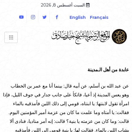
السبت أغسطس 8, 2026
English
Français
عابدة من أهل الـمدينة
عن عبد الله بن أسلم، عن أبيه قال: بينما أنا مع عمر بن الخطاب
وهو يعس المدينة إذ أعيا، فاتكأ على جانب جدار في جوف الليل، فإذا
امرأة تقول لابنتها: يا ابنتاه، قومي إلى ذلك اللبن فأمذقيه بالماء
فقالت: يا أمتاه وما علمت ما كان من عزمة أمير المؤمنين اليوم.
قالت: وما كان من عزمته يا بنية؟ قالت: إنه أمر مناديا، فنادى ألا
يشاب اللبن بالماء. فقالت لها: يا بنية قومي إلى اللبن فأمذقيه