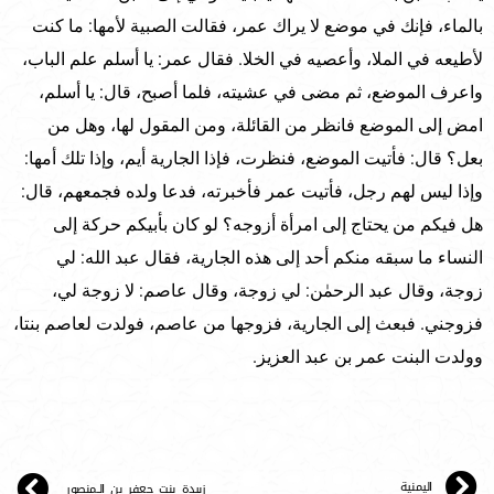
بالماء، فإنك في موضع لا يراك عمر، فقالت الصبية لأمها: ما كنت
لأطيعه في الملا، وأعصيه في الخلا. فقال عمر: يا أسلم علم الباب،
واعرف الموضع، ثم مضى في عشيته، فلما أصبح، قال: يا أسلم،
امض إلى الموضع فانظر من القائلة، ومن المقول لها، وهل من
بعل؟ قال: فأتيت الموضع، فنظرت، فإذا الجارية أيم، وإذا تلك أمها:
وإذا ليس لهم رجل، فأتيت عمر فأخبرته، فدعا ولده فجمعهم، قال:
هل فيكم من يحتاج إلى امرأة أزوجه؟ لو كان بأبيكم حركة إلى
النساء ما سبقه منكم أحد إلى هذه الجارية، فقال عبد الله: لي
زوجة، وقال عبد الرحمٰن: لي زوجة، وقال عاصم: لا زوجة لي،
فزوجني. فبعث إلى الجارية، فزوجها من عاصم، فولدت لعاصم بنتا،
وولدت البنت عمر بن عبد العزيز.
اليمنية
زبيدة بنت جعفر بن الـمنصور