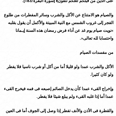
على الذين من قبلكم لعلكم تتقون
﴾
[
سورة البقرة/
183
].
والصيام هو الامتناع عن الأكل والشرب وسائر المفطرات من طلوع
الفجر إلى غروب الشمس مع النية المبيتة والأكمل أن يقول بقلبه
»
نويت صيام يوم غد عن أداء فرض رمضان هذه السنة إيـمانا
واحتسابا لله تعالى
«
.
من مفسدات الصيام
الأكل والشرب عمدا ولو قليلا أما من أكل أو شرب ناسيا فلا يفطر
ولو كان كثيرا.
وإخراج القىء عمدا كأن يدخل الصائم إصبعه فى فمه فيخرج القىء
عمدا أما إذا غلبه القىء ولم يبلع شيئا فلا يفطر.
والقطرة فى الأذن والأنف تفطر إذا وصل إلى الجوف أما فى العين