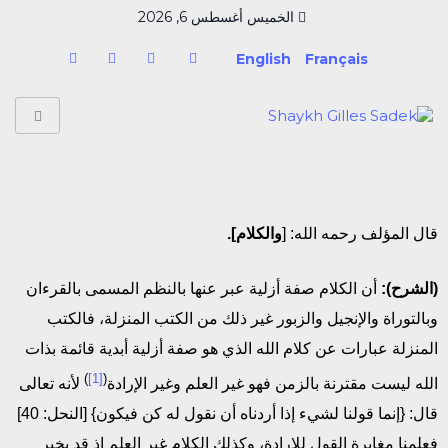
الخميس أغسطس 6, 2026
English
Français
قال المؤلف رحمه الله: [
والكلام].
(الشرح):
أن الكلام صفة أزلية عبر عنها بالنظم المسمى بالقرءان
وبالتوراة والإنجيل والزبور غير ذلك من الكتب المنزلة، فالكتب
المنزلة عبارات عن كلام الله الذي هو صفة أزلية أبدية قائمة بذات
)
[1]
(
الله ليست مقترنة بالزمن فهو غير العلم وغير الإرادة
لأنه تعالى
قال: {إنما قولنا لشيء إذا أردناه أن نقول له كن فيكون} [النحل: 40]
فعلمنا مغايرة القول للإرادة، وكذلك الكلام غير العلم إذ قد يخبر