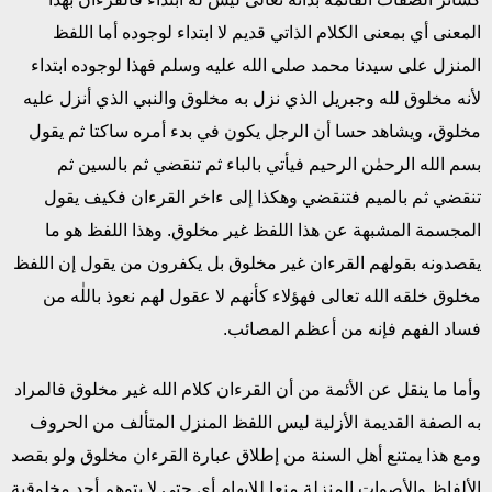
المعنى أي بمعنى الكلام الذاتي قديم لا ابتداء لوجوده أما اللفظ
المنزل على سيدنا محمد صلى الله عليه وسلم فهذا لوجوده ابتداء
لأنه مخلوق لله وجبريل الذي نزل به مخلوق والنبي الذي أنزل عليه
مخلوق، ويشاهد حسا أن الرجل يكون في بدء أمره ساكتا ثم يقول
بسم الله الرحمٰن الرحيم فيأتي بالباء ثم تنقضي ثم بالسين ثم
تنقضي ثم بالميم فتنقضي وهكذا إلى ءاخر القرءان فكيف يقول
المجسمة المشبهة عن هذا اللفظ غير مخلوق. وهذا اللفظ هو ما
يقصدونه بقولهم القرءان غير مخلوق بل يكفرون من يقول إن اللفظ
مخلوق خلقه الله تعالى فهؤلاء كأنهم لا عقول لهم نعوذ باللٰه من
فساد الفهم فإنه من أعظم المصائب.
وأما ما ينقل عن الأئمة من أن القرءان كلام الله غير مخلوق فالمراد
به الصفة القديمة الأزلية ليس اللفظ المنزل المتألف من الحروف
ومع هذا يمتنع أهل السنة من إطلاق عبارة القرءان مخلوق ولو بقصد
الألفاظ والأصوات المنزلة منعا للإيهام أي حتى لا يتوهم أحد مخلوقية