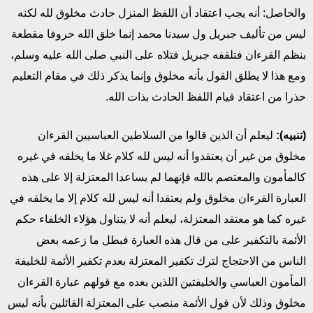
والحاصل: أنه يجب اعتقاد أن اللفظ المنزل حادث مخلوق لله لكنه
ليس من تأليف جبريل ول سيدنا محمد إنما خلق الله حروفا مقطعة
بنظم القرءان فتلقفه جبريل فتلاه على النبي صلى الله عليه وسلم،
ومع هذا لا يطلق القول بأنه مخلوق وإنما يذكر ذلك في مقام التعليم
حذرا من اعتقاد قيام اللفظ الحادث بذات الله.
(تنبيه):
ليعلم أن الذين قالوا من السلاطين العباسيين القرءان
مخلوق من غير أن يعتقدوا أنه ليس لله كلام غلا ما يخلقه في غيره
كالمأمون والمعتصم بالله فإنهما لم يساعدا المعتزلة إلا على هذه
العبارة القرءان مخلوق ولم يعتقدا أنه ليس لله كلام إلا ما يخلقه في
غيره كما هو معتقد المعتزلة، ليعلم أنه لا يتناول هؤلاء الخلفاء حكم
الأئمة بالتكفير على من قال هذه العبارة فبطل ما زعمه بعض
الناس من الاحتجاج لترك تكفير المعتزلة بعدم تكفير الأئمة للخليفة
المأمون العباسي والخليفتين اللذين بعده مع قولهم عبارة القرءان
مخلوق وذلك لأن قول الأئمة منصب على المعتزلة القائلين بأنه ليس