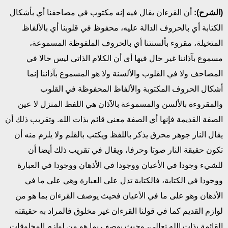
(الشرح):
أن القرءان يقال فيه إنه مكتوب في مصاحفنا أي بأشكال
الكتابة أي بالحروف الدالة عليه، محفوظ في قلوبنا أي بالألفاظ
المتخيلة، مقروء بألسنتنا أي بالحروف الملفوظة المسموعة،
مسموع بآذاننا غير حال فيها أي أن الكلام الذاتي ليس حالا في
المصاحف ولا في القلوب والألسنة ولا هو المسموع بآذاننا إنما
أشكال الحروف المكتوبة والألفاظ المحفوظة في القلوب
والمقروءة بالألسن والمسموعة بالآذان هي اللفظ المنزل لا عين
الصفة القديمة فإنها أي الصفة معنى قائم بذات الله. وتقريب ذلك أن
يقال النار جوهر محرق يذكر باللفظ ويكتب بالقلم ولا يلزم منه أن
تكون حقيقة النار صوتا وحرفا، ويقال في تقريب ذلك أيضا أن
للشيء وجودا في الأعيان ووجودا في الأذهان ووجودا في العبارة
ووجودا في الكتابة، فالكتابة تدل على العبارة وهي على ما في
الأذهان وهو على ما في الأعيان فحيث يوصف القرءان بما هو من
لوازم القديم كما في قولنا القرءان غير مخلوق فالمراد به حقيقته
القائمة بذات الله تعالى، وحيث يوصف بما هو من لوازم المخلوقات