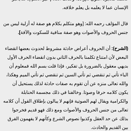
الإنسان عما لا يعلمه بل يعلم خلافه.
قال المؤلف رحمه الله: [وهو متكلم بكلام هو صفة له أزلية ليس من
جنس الحروف والأصوات وهو صفة منافية للسكوت والآفة
].
(الشرح):
أن الحروف أعراض حادثة مشروط لحدوث بعضها انقضاء
البعض لأن امتناع تكلمنا بالحرف الثاني بدون انقضاء الحرف الأول
بديهي معقول بالضرورة بل تفكير، فإذا قلت بسم الله فمعلوم أن
الباء تأتي ثم تنقضي ثم تأتي السين ثم تنقضي ثم تأتي الميم وهكذا،
والله تعالى منزه عن أن تقوم به صفات حادثة لذلك يستحيل أن
يكون كلامه حرفا وصوتا. وخالفنا في ذلك مجسمة الحنابلة
والكرامية ويقال لهم الصوتية فإنهم لا يبالون بإطلاق القول أن كلامه
تعالى من جنس الحروف والأصوات ومع ذلك فهو قديم فخرجوا
بذلك عن حد العقل وكذبوا نصوص الشرع وكأنهم لا يفهمون الفرق
بين القديم والحادث.