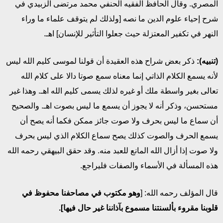
المصري. وقال الحافظ الفقيه الحنفي محمد مرتضى الزبيدي في
شرح إحياء علوم الدين ما نصه [ولذلك لم يتوقف علماء ما وراء
النهر في تكفير المعتزلة حيث جعلوا التأثير للإنسان] اهـ.
(تنبيه):
ذكر بعض شراح هذه العقيدة أن قولنا لموسى كليم الله ليس
لأنه يسمع الكلام الذاتي إنما معناه سمع صوتا دالا على كلام الله
تعالى بغير واسطة ملك أو غيره لذلك يسمى كليم الله اهـ. وهذا غير
مستحسن، وذكر أنه لا يجوز أن يسمع ما ليس بصوت اهـ. والصحيح
أن سماع ما ليس بحرف ولا صوت جائز ممكن فكما أنه يصح أن
يسمع الحرف والصوت كذلك يصح سماع الكلام الذي ليس بحرف
ولا صوت إذا أزال الله المانع للعبد منه. وقد حقق البيهقي رحمه الله
هذه المسألة في الأسماء والصفات فليراجع.
قال المؤلف رحمه الله: [
وهو مكتوب في مصاحفنا محفوظ في
قلوبنا مقروء بألسنتنا مسموع بآذاننا غير حال فيها].