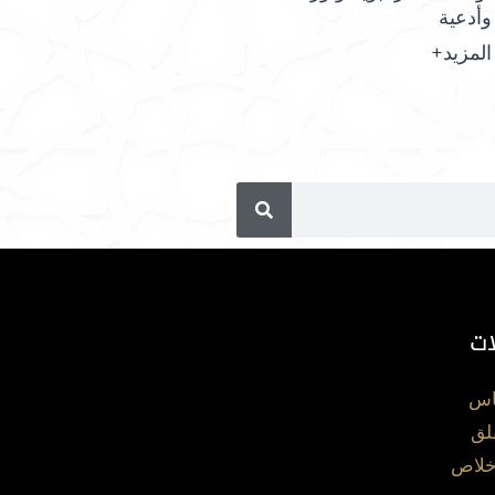
وأدعية
المزيد+
ات
اس
لق
خلاص