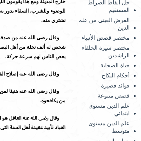
خارج المدينة ومع هذا يقومون ال
حل ألفاظ الصراط
المستقيم
للوضوء وللشرب، السقاء يدور به،
الفرض العيني من علم
نشترى منه.
الدين
مختصر قصص الأنبياء
وقال رضى الله عنه من صدقت ع
شخص له ألف نخلة من أهل البصرة
مختصر سيرة الخلفاء
الراشدين
بعض الناس لهم سرعة حركة.
حياة الصحابة
وقال رضى الله عنه إصلاح الفساد
أحكام النكاح
فوائد قصيرة
وقال رضى الله عنه هنيئا لمن ت
قصص متنوعة
من يكافحوه.
علم الدين مستوى
ابتدائي
وقال رضى الله عنه العاقل هو ال
علم الدين مستوى
العباد تأييد عقيدة أهل السنة الت
متوسط
خطب الجمعة