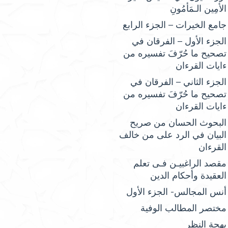
الأمِين الـمَأمُونِ
جامع الخيرات – الجزء الرابع
الجزء الأول – الفرقان في
تصحيح ما حُرّفَ تفسيره من
ءايات القرءان
الجزء الثاني – الفرقان في
تصحيح ما حُرّفَ تفسيره من
ءايات القرءان
البحوث الحسان من صريح
البيان في الرد على من خالف
القرءان
مقصد الراغبيـن فـى تعلم
العقيدة وأحكام الدين
أنس المجالس- الجزء الأول
مختصر المطالب الوفية
بهجة النظر