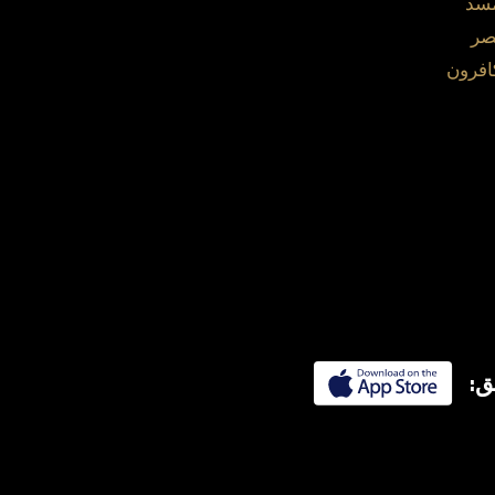
مسد
صر
افرون
ق: