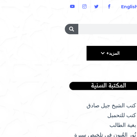
Englis
المزيد+
كتب الشيخ جيل صادق
كتب للتحميل
بغية الطالب
نُور العُيون في تلخيص سيرة