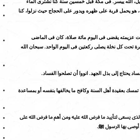
ليل، الله ييسر. فى مكة قبل خمسين سنة كنا نشترى الماء
 هو يحمل قربة على ظهره ويدور على الحجاج حيث نزلوا، كنا
زيمته يقضى فى اليوم مائة صلاة، كان فى الماضى
 تحت كل نخلة يصلى ركعتين فى اليوم الواحد. سبحان الله
 يحتاج إلى بذل الجهد. انووا أن تصلحوا الفساد.
مسك بعقيدة أهل السنة وكافح ما يخالفها بنفسه أو بمساعدة
ذى يسعى لتأييد ما فرض الله عليه ومن أهم ما فرض الله على
ى أوصى بها الرسول ﷺ.