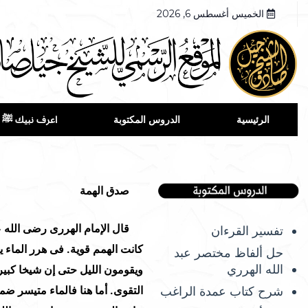
الخميس أغسطس 6, 2026
الرئيسية
الدروس المكتوبة
اعرف نبيك ﷺ
صدق الهمة
قال الإمام الهررى رضى الله عن
تفسير القرءان
كانت الهمم قوية. فى هرر الماء ي
حل ألفاظ مختصر عبد
الله الهرري
ويقومون الليل حتى إن شيخا كبي
شرح كتاب عمدة الراغب
التقوى. أما هنا فالماء متيسر ضم