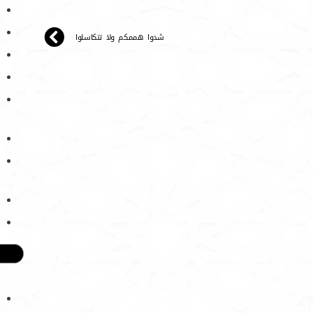
شدوا هممكم ولا تتكاسلوا