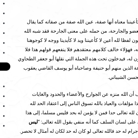
يننا معناه أنها صفة، عين الله صفة من صفاته كما يقال
لعضو والجارحة، من حمله على معنى الجارحة فقد شبه الله
ن لفظا لله أعين لا كأعيننا ويد لا كأيدينا ووجه لا كوجوهنا
، فهؤلاء خالف كلامهم معتقدهم فلا ينفعهم قولهم هذا فلا
 له، فيدخلون تحت هذه الجملة التي نقلها أبو جعفر الطحاوي
ة الذين منهم أبو حنيفة وصاحباه أبو يوسف القاضي يعقوب
لحسن الشيباني.
أن الله منزه عن الجوارح والأعضاء والحدود والغايات
مؤلفات والعياذ بالله تسوق الناس إلى اعتقاد الحد لله
ن لله تعالى حدا فمن لا يؤمن له بحد فليس مسلما، إلى هذا
 على لسان السلف كما أنه منفي بقول الله تعالى: “
ليس
ام له حد فالله تعالى لو كان له حد لكان له أمثال لا تحصر.