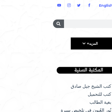
Englis
المزيد+
كتب الشيخ جيل صادق
كتب للتحميل
بغية الطالب
نُور العُيون في تلخيص سيرة