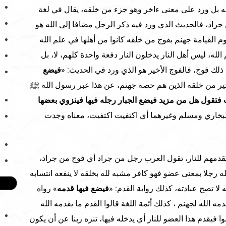
له بل ورد على معنى ءاخر وهو جزء من خلقه، يقال في لغة
اد، فالحديث الذي ورد فيه ذكر الرجل مضافا إلى الله هو
وم القيامة جهنم بفوج من خلقه كانوا من أهلها في علم الله
الله، ليس أهل النار يدخلون النار دفعة واحدة كلهم، لا، بل
ذلك فوج، فالفوج الأخير هو الذي ورد في الحديث: «
فيضع
أخير من خلقه الذين هم حصة جهنم، عن هذا عبر رسول الله ﷺ
 فتقول هل من مزيد فيضع الجبار رجله فيها فينزوي بعضها
لبخاري ومسلم وغيرهما أي اكتفيت اكتفيت، معناه وجدت
 يقدمهم للنار، تقول العرب رجل من جراد أي فوج من جراد،
ه رجلا بمعنى عضو فهو كافر مشبه لله بخلقه لا ينفعه انتسابه
 لا تصح عبادته، كذلك رواية القدم: «
فيضع فيها قدمه
» رواه
ه الله لجهنم ، كذلك أئمة اللغة قالوا القدم ما يقدمه الله
 فيقدم هذا العضو للنار أي يدخله فيها، تنزه ربنا عن أن يكون