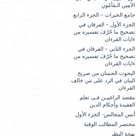
الأمِين الـمَأمُونِ
جامع الخيرات – الجزء الرابع
الجزء الأول – الفرقان في
تصحيح ما حُرّفَ تفسيره من
ءايات القرءان
الجزء الثاني – الفرقان في
تصحيح ما حُرّفَ تفسيره من
ءايات القرءان
البحوث الحسان من صريح
البيان في الرد على من خالف
القرءان
مقصد الراغبيـن فـى تعلم
العقيدة وأحكام الدين
أنس المجالس- الجزء الأول
مختصر المطالب الوفية
بهجة النظر