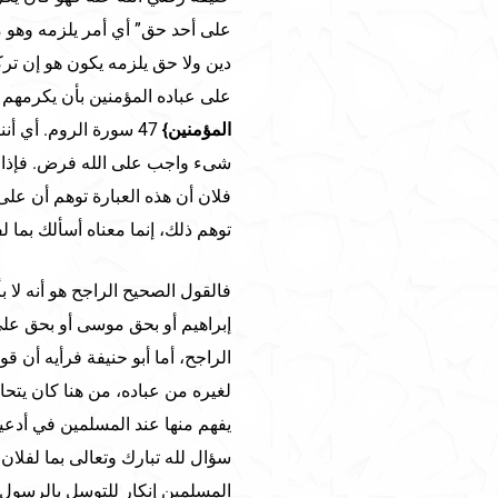
على أحد حق” أي أمر يلزمه وهو مج
دين ولا حق يلزمه يكون هو إن تركه
على عباده المؤمنين بأن يكرمهم إن
المؤمنين}
47 سورة الروم. أي أ
شىء واجب على الله فرض. فإذا ي
فلان أن هذه العبارة توهم أن على ا
توهم ذلك، إنما معناه أسألك بما 
فالقول الصحيح الراجح هو أنه لا 
إبراهيم أو بحق موسى أو بحق علي 
الراجح، أما أبو حنيفة فرأيه أن ق
لغيره من عباده، من هنا كان يتحا
يفهم منها عند المسلمين في أدعيته
سؤال لله تبارك وتعالى بما لفلان
المسلمين إنكار للتوسل بالرسول