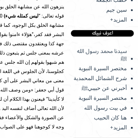
ينزهون الله عن مشابهة الخلق بو
سين جيم
قوله تعالى: “
ليس كمثله شيء
}
المزيد+
مشابهة الخلق بكل الوجوه، كما 
البشر فقد كفر،”هؤلاء ءامنوا بقول 
جهة كذا ويعتقدون مقتضى ذلك فهؤل
سيدنا محمد رسول الله
عرشه بمعنى جلس ثم يتبعون ذلك بك
ﷺ
هم شبهوا بقولهم إن الله جلس على
مختصر السيرة النبوية
كجلوسنا، لأن الجلوس في اللغة ا
شرح الشمائل المحمدية
معنى من معاني البشر على أي كيف
أخبرني عن حبيبيﷺ
قول أبي جعفر: «ومن وصف الله بم
مختصر السيرة النبوية
لا كأيدينا” فيعنون بهذا الكلام أن
في بيت رسول الله
لأن الله تعالى أضاف لنفسه اليد 
هنا كان الحبيب
عن الصورة والشكل والأعضاء فقال بن
وجه لا كوجوهنا فهو على الصواب.
المزيد+