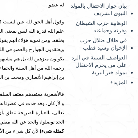
له عضو.
بيان جواز الاحتفال بالمولد
النبوي الشريف
وقول أهل الحق لله عين ليست كأع
الوهابية حزب الشيطان
وقرنه وجماعته
علم الله قدرة الله ليس بمعنى ا
في ظلال ضلال حزب
بخلقه، ومن تمويه هؤلاء أنهم يقولو
الإخوان وسيد قطب
ويعتقدون الجوارح والعضو في الله
العواصف السنية في الرد
يكونون منزهين لله بل هم مشبهون
على من يحرم الاحتفال
رحمه الله من أهل السنة والجماع
بمولد خير البرية
بن إبراهيم الأنصاري ومحمد بن ا
المزيد+
فالأشعرية معتقدهم معتقد السلف 
والأركان، وقد حدث في عصرنا هذا 
تعالى، بالعبارة الصريحة تنطق بأ
الحد توصلوا، والحد عن الله منفي
كمثله شىء
}
لأن كل شىء من الأجر