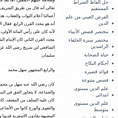
حل ألفاظ الصراط
تعالى أنه قال من طريق الشريف 
المستقيم
أعمالنا أعلام الثواب والعقاب، ه
الفرض العيني من علم
الدين
أنه هو مجدد القرن الرابع. فقال ا
مختصر قصص الأنبياء
لأنه كان على رأس المائة الأولى،
مجدد القرن الثاني كان الإمام ال
مختصر سيرة الخلفاء
الراشدين
الشافعي ابن سريج رضي الله عن 
حياة الصحابة
سليمان:
أحكام النكاح
والرابع المشهور سهل محمد
فوائد قصيرة
قصص متنوعة
كان رضي الله عنه سهل بن محمد م
علم الدين مستوى
والجماعة، لا يتجاوز الحق في المع
ابتدائي
كان عليه السلف من المعتقد، كان
علم الدين مستوى
والتقوى والورع كانوا من الأشاع
متوسط
المشبهة يعادون الأشعرية قديما 
خطب الجمعة