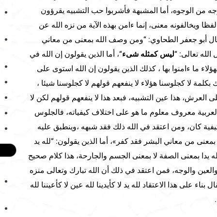
جه من الوجوه، أما المشبهة فأشربوا حب التشبيه يقرؤون
0لفظا ويخالفونه معنى، إنما ءامن بهذه الآية من نزه الله عن
قال أبو جعفر الطحاوي: “ومن وصف الله بمعنى من معاني
الله تعالى: “
ليس كمثله شىء
“، أما الذين يقولون إن الله في
اء ما ءامنوا بها ، كذلك الذين يقولون إن الله استوى على
لمة لا كجلوسنا هؤلاء لا ينفعهم قولهم لا كجلوسنا شيئا ،
 العرش، هذا عين التشبيه، فبعد هذا لا ينفعهم قولهم لكن لا
لعربية معروف معلوم ما هو على اختلاف كيفياته، فالجلوس
ية كان، ومن اعتقد في الله ذلك فقد شبهه ،وينطبق عليه
عنى من معاني البشر فقد كفر»، أما الذين يقولون: “لله يد
 لله يدا بمعنى الصفة لا بمعنى الجسم والجارحة، هذا كلام صحيح
والعين والوجه، فمن اعتقد في ذلك أن الله تبارك وتعالى منزه
اء على هذا الاعتقاد لله يد لا كأيدينا لله عين لا كأعيننا لله