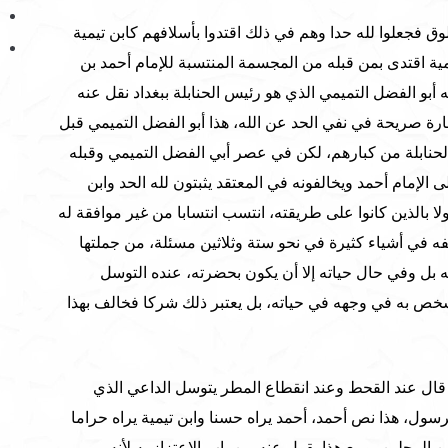
ق فجعلوا لله حدا وهم في ذلك اقتدوا بأسلافهم كابن تيمية
ية اقتدى بمن قبله من المجسمة المنتسبة للإمام أحمد بن
 أبو الفضل التميمي الذي هو رئيس الحنابلة ببغداد نقل عنه
بارة صريحة في نفي الحد عن الله، هذا أبو الفضل التميمي قبل
حنابلة من كبارهم، لكن في عصر أبي الفضل التميمي وقبله
 الإمام أحمد ويخالفونه في المعتقد يثبتون لله الحد وابن
لا بالذين كانوا على طريقته، انتسب انتسابا من غير موافقة له
فه في أشياء كثيرة في نحو ستة وثلاثين مسئلة، من جملتها
ه بل وفي حال حياته إلا أن يكون بحضرته، عنده التوسل
لشخص به في وجهه في حياته، بل يعتبر ذلك شركا فخالف بهذا
ه قال عند القحط وعند انقطاع المطر يتوسل الداعي الذي
سول، هذا نص أحمد، أحمد يراه حسنا وابن تيمية يراه حراما
ين الرجلين، ومع هذا يقول عنه من باب الاعتزاز به لأنه