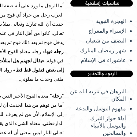
أما الرجل ما ورد على أنه صفة ل
العرب رجل من جراد أي فوج من جر
الهجرة النبوية
حديث أن الله تبارك وتعالى يملأ ي
الإسراء والمعراج
تعالى، كانوا من أهل النار في علم 
النصف من شعبان
يدخل فوج ثم بعد ذلك فوج ثم بعد 
شهر رمضان المبارك
رجله فيها
» رجله معناه الفوج ال
عاشوراء في الإسلام
في قوله: «
يقال لجهنم هل امتلأت
إلى بعض فتقول قط قط
» رواه ا
ملئي وجدت ما يملؤني.
البرهان في تنزيه الله عن
“رجله”
معناه الفوج الأخير الذين
المكان
أما من توهم من هذا الحديث أن لل
مفهوم التوسل والبدعة
إلى الإسلام، لأن من لم يعرف الله
أدلة جواز التبرك
الدارقطني. معناه الشىء الذي يقدم
والتوسل بالأنبياء
تعالى للنار ليس بمعنى أن له عضوا
والصالحين