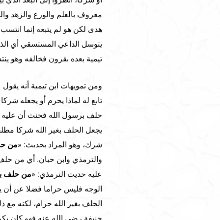
معروف بالعلم والورع والزهد وال
هدى لكن هو لم يتبعه إنما انتسب 
يتوسل الداعي المستسقي أي الذي 
تيمية بعده بقرون فخالفه وهو ينتسب
ومن تمويهات ابن تيمية أنه يقول 
تابع له لماذا يحرم أو يجعله شركا
حلف برسول الله فحنث أن عليه كفا
يجعل الحلف بغير الله شركا مطلقا
شرك، وهو المراد بحديث: «
من حل
والترمذي وابن حبان. أي من حلف 
عليه حديث الترمذي: «
من حلف بغ
الوجه فليس حراما فضلا عن أن ي
الحلف بغير الله حرام، لكنه مع ذل
حنيفة رضي الله عنه فهو كان يكره