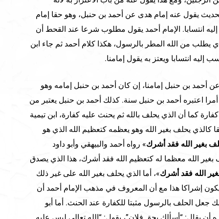
حديث يقول عنه إمام هدى عن أحمد بن حنبل، وهو حقا إمام
إليه انتسابا. الإمام أحمد يقول مطلوب شرعا عند القحط أن
يطلب من الله المطر بالرسول، هكذا كلام أحمد ثم جاء ابن
 إليه انتسابا ويعتز به يقول إمامنا.
عن أحمد بن حنبل إمامنا، إن كان أحمد بن حنبل إمامه وهو
 أمرا اعتبره أحمد بن حنبل سنة. كذلك أحمد بن حنبل يعتبر من
رة كما أن الذي يحلف بالله ثم يحنث عليه كفارة، ابن تيمية
 كالذي يحلف بغير الله وهو يعظمه كتعظيم الله الذي هو
ف بغير الله فقد أشرك
» رواه أحمد والبيهقي وأبو داود
بغير الله معظما له كتعظيم الله فقد أشرك، هذا الذي يصدق
ير الله فقد أشرك
»، أما الذي يحلف بغير الله على غير ذلك
كون إشراكا هذا مع أن المعروف في مذهب الإمام أحمد أن
ك جعل الحلف بالرسول مثبتا للكفارة عند الحنث. أما أبو
 أن يقال: “أسألك بحق فلان”، يقول: “الله تعالى ليس عليه