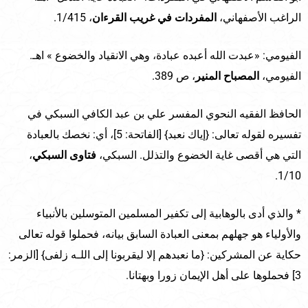
الراغب الأصفهاني،
المفردات في غريب القرءان
، 1/415.
الفيومي: «عبدت الله أعبده عبادة، وهي الانقياد والخضوع » اهـ.
الفيومي،
المصباح المنير
، ص 389.
الحافظ الفقيه النحوي المفسر علي بن عبد الكافي السبكي في
تفسيره لقوله تعالى: {إياك نعبد} [الفاتحة: 5]، أي: نخصك بالعبادة
التي هي أقصى غاية الخضوع والتذلل. السبكي،
فتاوى السبكي
،
1/10.
* والذي أدى بالوهابية إلى تكفير المسلمين المتوسلين بالأنبياء
والأولياء هو جهلهم بمعنى العبادة السابق بيانه، فحملوا قوله تعالى
حكاية عن المشركين: {ما نعبدهم إلا ليقربونا إلى اللـه زلفى} [الزمر:
3] فحملوها على أهل الإيمان زورا وبهتانا.