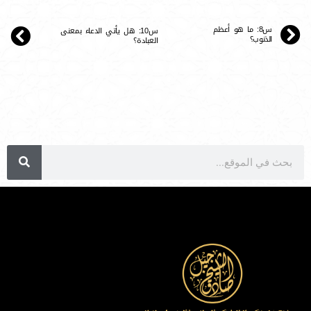
س8: ما هو أعظم
س10: هل يأتي الدعاء بمعنى
الذنوب؟
العبادة؟