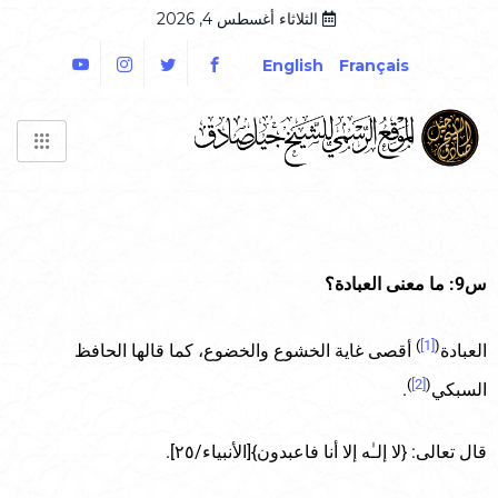
الثلاثاء أغسطس 4, 2026
English
Français
س9: ما معنى العبادة؟
)
[1]
(
العبادة
أقصى غاية الخشوع والخضوع، كما قالها الحافظ
)
[2]
(
السبكي
.
قال تعالى: {لا إلـٰه إلا أنا فاعبدون}[الأنبياء/٢٥].