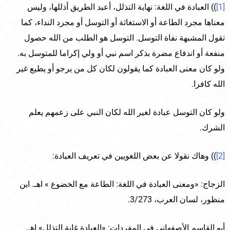
[1]
)) العبادة في اللغة: نهاية التذلل، أعبد الطريق أذللها، وليس
معناها مجرد الطاعة أو الاستغاثة أو التوسل أو مجرد النداء، كما
تقول المشبهة نفاة التوسل. التوسل هو الطلب من الله حصول
منفعة أو اندفاع مضرة بذكر اسم نبي أو ولي إكراما للمتوسل به.
ولو كان معنى العبادة كما يقولون لكان كل من يرجو أو يطيع غير
الله كافرا.
ولو كان التوسل عبادة لغير الله لكان النبي على زعمهم يعلم
الشرك.
[2]
)) وهاك نقولا عن بعض اللغويين في تعريف العبادة:
الزجاج: «ومعنى العبادة في اللغة: الطاعة مع الخضوع » اهـ. ابن
منظور، لسان العرب، 3/273.
أبو القاسم الأصفهاني في المفردات: «العبادة غاية التذلل» اهـ.