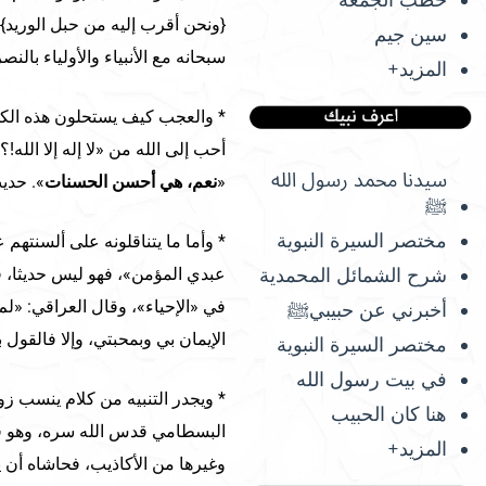
سين جيم
سبحانه مع الأنبياء والأولياء بالن
المزيد+
* والعجب كيف يستحلون هذه الكلما
أحب إلى الله من «لا إله إلا الله
سيدنا محمد رسول الله
«
نعم، هي أحسن الحسنات
». حدي
ﷺ
مختصر السيرة النبوية
* وأما ما يتناقلونه على ألسنته
عبدي المؤمن»، فهو ليس حديثا، ق
شرح الشمائل المحمدية
في «الإحياء»، وقال العراقي: «لم 
أخبرني عن حبيبيﷺ
الإيمان بي وبمحبتي، وإلا فالقول با
مختصر السيرة النبوية
في بيت رسول الله
* ويجدر التنبيه من كلام ينسب زورا
هنا كان الحبيب
البسطامي قدس الله سره، وهو قو
المزيد+
وغيرها من الأكاذيب، فحاشاه أن ي