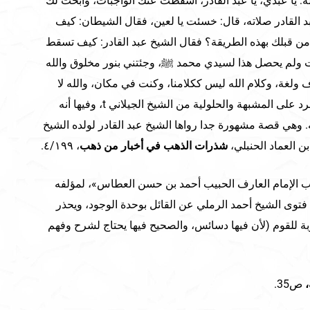
ه: يا عبدي، يا عبد القادر، أسقطت عنك الواجبات، وأبحت لك
د القادر صلاته، قال: خسئت يا لعين، فقال الشيطان: كيف
من قبلك بهذه الطريقة؟ فقال الشيخ عبد القادر: كيف تسقط
ت ولم يحصل هذا لسيدي محمد ﷺ، وجئتني بنور مخلوق والله
لغة، وكلام الله ليس ككلامنا، وكنت في مكان، والله لا
يسكن الأماكن. وفيها من حسن الرد على المشبهة والحلولية من الشيخ الجيلاني t، وفيها أنه
. وهي قصة مشهورة جدا رواها الشيخ عبد القادر لولده الشيخ
بن العماد الحنبلي،
شذرات الذهب في أخبار من ذهب
، ٤/١٩٩.
ب الإمام العارف الحبيب أحمد بن حسن العطاس»، لمؤلفه
توى الشيخ أحمد الرملي عن القائل بوحدة الوجود، ويحذر
 للقوم (لأن فيها دسائس، والصحيح فيها يحتاج لشرح وفهم
،
ص35.