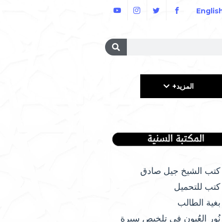
Englis
المزيد+
كتب الشيخ جيل صادق
كتب للتحميل
بغية الطالب
نُور العُيون في تلخيص سيرة