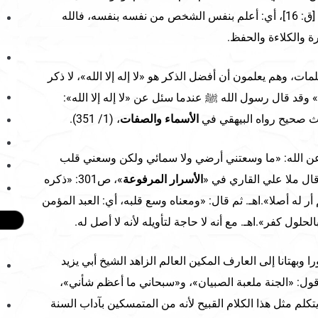
{ونحن أقرب إليه من حبل الوريد} [ق: 16]، أي: أعلم بنفس الشخص من نفسه بنفسه، فالله
صرة والكلاءة والحفظ.
ت، وهم يعلمون أن أفضل الذكر هو «لا إله إلا الله»، لا ذكر
!؟» وقد قال رسول الله ﷺ عندما سئل عن «لا إله إلا الله»:
ث صحيح رواه البيهقي في
الأسماء والصفات
، (1/ 351).
م عن الله: «ما وسعتني أرضي ولا سمائي ولكن وسعني قلب
ال ملا علي القاري في «
الأسرار المرفوعة
»، ص301: «ذكره
أر له أصلا».اهـ. ثم قال: «ومعناه وسع قلبه، أي: العبد المؤمن
لحلول كفر».اهـ. مع أنه لا حاجة لتأويله لأنه لا أصل له.
 وبهتانا إلى العارف المكين العالم الزاهد الشيخ أبي يزيد
ل: «الجنة ملعبة الصبيان»، و«سبحاني ما أعظم شأني»،
تكلم مثل هذا الكلام القبيح لأنه من المتمسكين بآداب السنة