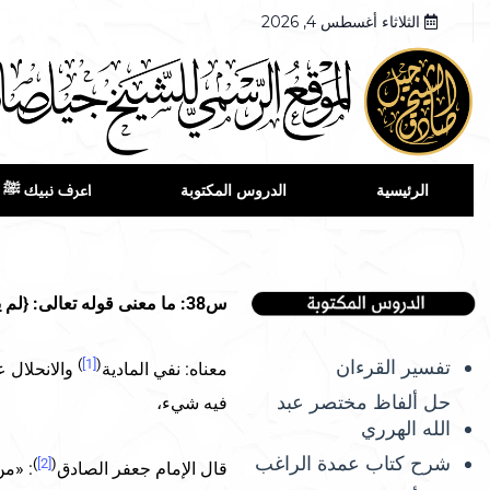
الثلاثاء أغسطس 4, 2026
الرئيسية
الدروس المكتوبة
اعرف نبيك ﷺ
س38: ما معنى قوله تعالى: {لم يلد ولم يولد} [الإخلاص: 3]
تفسير القرءان
)
[1]
(
معناه: نفي المادية
والانحلال ع
حل ألفاظ مختصر عبد
فيه شيء،
الله الهرري
شرح كتاب عمدة الراغب
)
[2]
(
قال الإمام جعفر الصادق
: «م