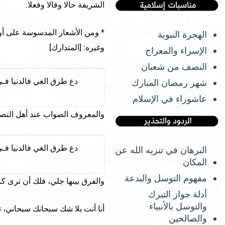
الشريفة حالا وقالا وفعلا.
* ومن الأشعار المدسوسة على أول
الهجرة النبوية
وغيره: [المتدارك]
الإسراء والمعراج
النصف من شعبان
دع طرق الغي فالدنيا فـ
شهر رمضان المبارك
عاشوراء في الإسلام
والمعروف الصواب عند أهل التصو
دع طرق الغي فالدنيا فـ
البرهان في تنزيه الله عن
المكان
مفهوم التوسل والبدعة
والفرق بينها جلي، فلك أن ترى كم 
أدلة جواز التبرك
والتوسل بالأنبياء
أنا أنت بلا شك سبحانك سبحاني،
والصالحين