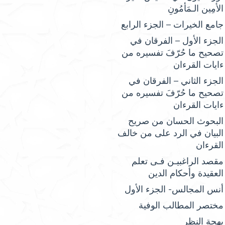
الأمِين الـمَأمُونِ
جامع الخيرات – الجزء الرابع
الجزء الأول – الفرقان في
تصحيح ما حُرّفَ تفسيره من
ءايات القرءان
الجزء الثاني – الفرقان في
تصحيح ما حُرّفَ تفسيره من
ءايات القرءان
البحوث الحسان من صريح
البيان في الرد على من خالف
القرءان
مقصد الراغبيـن فـى تعلم
العقيدة وأحكام الدين
أنس المجالس- الجزء الأول
مختصر المطالب الوفية
بهجة النظر