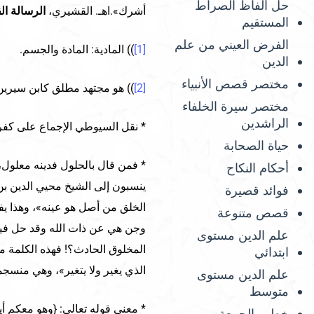
حل ألفاظ الصراط
أشرك».اهـ. القشيري،
الرسالة ال
المستقيم
الفرض العيني من علم
[1]
)) المادية: المادة والجسم.
الدين
مختصر قصص الأنبياء
[2]
)) هو مجتهد مطلق كابن سيرين 
مختصر سيرة الخلفاء
الراشدين
* نقل السيوطي الإجماع على كفر 
حياة الصحابة
* فمن قال بالحلول فدينه معلول، وم
أحكام النكاح
ينسبون إلى الشيخ محيي الدين بن 
فوائد قصيرة
الخلق من أصل هو عينه»، وهذا يفه
قصص متنوعة
وجن هي عن ذات الله وقد حل فيها و
علم الدين مستوى
المخلوق الحادث؟! فهذه الكلمة م
ابتدائي
الذي يغير ولا يتغير»، وهي منسجمة
علم الدين مستوى
متوسط
خطب الجمعة