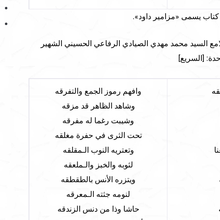
 كتاب يسمى «مزامير داود».
امع السيد محمد مهدي الصيادي الرفاعي الحسيني الشهير
قه
وافهم رموز الجمع والتفرقه
وشاهد الظاهر قد مزقه
وشيبت رغما له مفرقه
تحت الثرى في حفرة مغلقه
ا
وتعتريه النوب الـمقلقه
لثوبه والخبز والـملعقه
ويتزره الأنس بالطقطقه
لنومه جثته الـمعرقه
حاشا وذا من دنس الزندقه