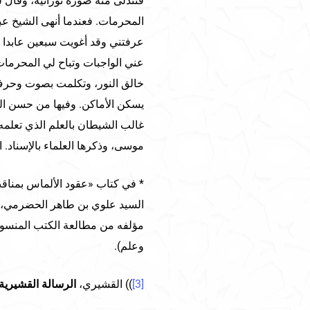
فتتدلى منه صورة نورانية، وقال ل
المحرمات. فعندما أنهى الشيخ عب
عرفتني وقد أغويت سبعين عابدا 
عني الواجبات وتباح لي المحرما
خالق النور، وتكلمت بصوت وحرف و
غالب الشيطان بالعلم الذي تعلمه
موسى، وذكرها العلماء بالإسناد. ا
* في كتاب «عقود الألماس بمناق
السيد علوي بن طاهر الحضرمي، ف
مؤلفه من مطالعة الكتب المنسوبة
وعلم).
[3]
)) القشيري،
الرسالة القشيرية