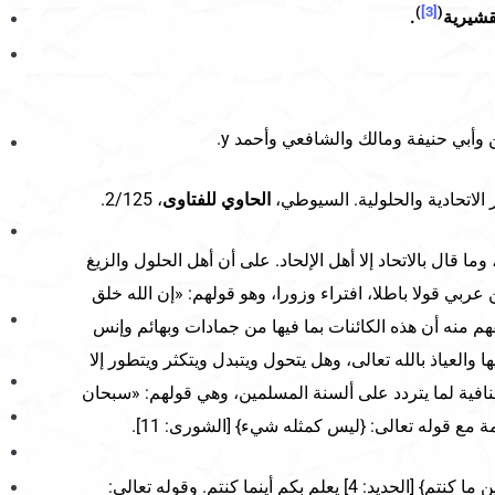
)
[3]
(
قشيرية
.
وأبي حنيفة ومالك والشافعي وأحمد y.
الاتحادية والحلولية. السيوطي،
الحاوي للفتاوى
، 2/125.
ا قال بالاتحاد إلا أهل الإلحاد. على أن أهل الحلول والزيغ
عربي قولا باطلا، افتراء وزورا، وهو قولهم: «إن الله خلق
م منه أن هذه الكائنات بما فيها من جمادات وبهائم وإنس
العياذ بالله تعالى، وهل يتحول ويتبدل ويتكثر ويتطور إلا
نافية لما يتردد على ألسنة المسلمين، وهي قولهم: «سبحان
 مع قوله تعالى: {ليس كمثله شيء} [الشورى: 11].
* معنى قوله تعالى: {وهو معكم أين ما كنتم} [الحديد: 4] يعلم بكم أينما كنتم. وقوله تعالى: