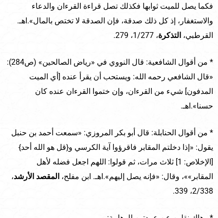
فكما يصل للميت ثوابها فكذلك تصل قراءة القرءان والدعاء
والاستغفار، إذ كل ذلك صدقة، فإن الصدقة لا تختص بالمال».اهـ.
القرطبي،
التذكرة
، 1/277، 279.
* من أقوال الشافعية: قال النووي في «رياض الصالحين» (ص284):
«قال الشافعي رحمه الله: ويستحب أن يقرأ عنده [أي الميت
المدفون] شيء من القرءان، وإن ختموا القرءان عنده كان
حسنا».اهـ.
* من أقوال الحنابلة: قال أبو بكر المروزي: «سمعت أحمد بن حنبل
يقول: «إذا دخلتم المقابر فاقرؤوا آية الكرسي و{قل هو الله أحد}
[الإخلاص: 1] ثلاث مرات، ثم قولوا: اللهم اجعل فضله لأهل
المقابر»»، وقال: «فإنه يصل إليهم».اهـ. ابن مفلح،
المقصد الأرشد
،
2/338، 339.
* وهاك نقلين عن عمدتين للوهابية: