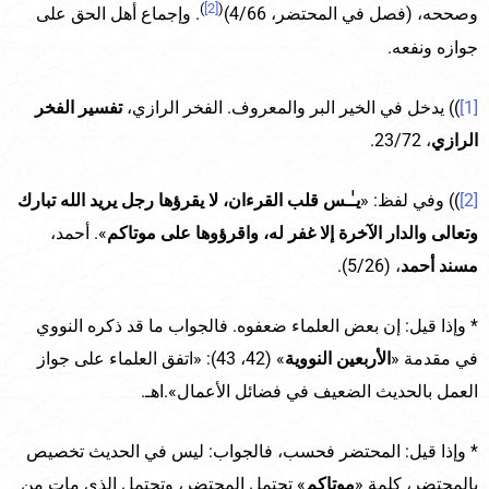
)
[2]
(
وصححه، (فصل في المحتضر، 4/66)
. وإجماع أهل الحق على
جوازه ونفعه.
[1]
)) يدخل في الخير البر والمعروف. الفخر الرازي،
تفسير الفخر
الرازي
، 23/72.
[2]
)) وفي لفظ: «
يـٰـس قلب القرءان، لا يقرؤها رجل يريد الله تبارك
وتعالى والدار الآخرة إلا غفر له، واقرؤوها على موتاكم
». أحمد،
مسند أحمد
، (5/26).
* وإذا قيل: إن بعض العلماء ضعفوه. فالجواب ما قد ذكره النووي
في مقدمة «
الأربعين النووية
» (42، 43): «اتفق العلماء على جواز
العمل بالحديث الضعيف في فضائل الأعمال».اهـ.
* وإذا قيل: المحتضر فحسب، فالجواب: ليس في الحديث تخصيص
بالمحتضر، كلمة «
موتاكم
» تحتمل المحتضر، وتحتمل الذي مات من