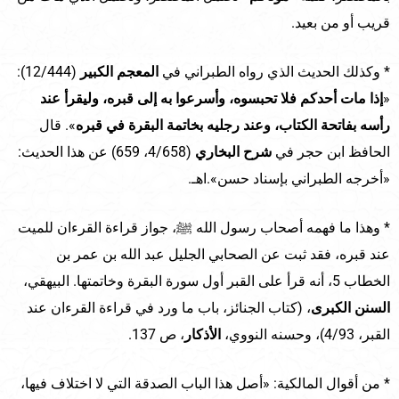
قريب أو من بعيد.
* وكذلك الحديث الذي رواه الطبراني في
المعجم الكبير
(12/444):
«
إذا مات أحدكم فلا تحبسوه، وأسرعوا به إلى قبره، وليقرأ عند
رأسه بفاتحة الكتاب، وعند رجليه بخاتمة البقرة في قبره
». قال
الحافظ ابن حجر في
شرح البخاري
(4/658، 659) عن هذا الحديث:
«أخرجه الطبراني بإسناد حسن».اهـ.
* وهذا ما فهمه أصحاب رسول الله ﷺ، جواز قراءة القرءان للميت
عند قبره، فقد ثبت عن الصحابي الجليل عبد الله بن عمر بن
الخطاب 5، أنه قرأ على القبر أول سورة البقرة وخاتمتها. البيهقي،
السنن
الك
ب
رى
، (كتاب الجنائز، باب ما ورد في قراءة القرءان عند
القبر، 4/93)، وحسنه النووي،
الأذكار
، ص 137.
* من أقوال المالكية: «أصل هذا الباب الصدقة التي لا اختلاف فيها،