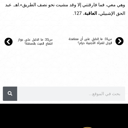
وهي معي، فما فارقتني إلا وقد مشيت نحو نصف الطريق».اهـ. عبد
الحق الإشبيلي،
العاقبة
، 127.
س31: ما الدليل على أن مصافحة
س33: ما الدليل على جواز
الرجل للمرأة الأجنبية حرام؟
انتفاع الميت بالصدقة؟