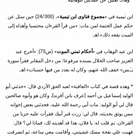
ابن تيمية في «
مجموع فتاوى ابن تيمية
»، (24/300) حين سئل عن
حكم عمل الختمة لمن مات: «من قرأ القرءان محتسبا وأهداه إلى
الميت نفعه ذلك».اهـ.
ابن عبد الوهاب في «
أحكام تمني الموت
» (ص75): «أخرج عبد
العزيز صاحب الخلال بسنده مرفوعا: من دخل المقابر فقرأ سورة
يـٰـس» خفف الله عنهم، وكان له بعدد من فيها حسنات».اهـ.
* وهذه قصة في كتاب «العاقبة» لعبد الحق الأزدي قال: «حدثني أبو
الوليد إسماعيل بن أحمد [عرف بابن أفرند]، وكان هو وأبوه صالحين.
قال لي أبو الوليد: مات أبي رحمة الله عليه، فحدثني بعض إخوانه
ممن يوثق بحديثه، قال لي: زرت قبر أبيك فقرأت عليه حزبا من
القرءان، ثم قلت له: يا فلان، هذا قد أهديته لك، فماذا لي؟ قال:
فهبت علي نفحة مسك غشيتني، وأقامت معي ساعة، ثم انصرفت