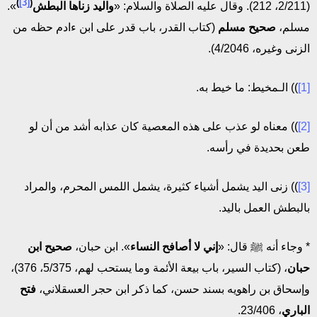
)
[3]
(
(2/211، 212). وقال عليه الصلاة والسلام: «
واليد زناها البطش
».
مسلم،
صحيح مسلم
(كتاب القدر، باب قدر على ابن ءادم حظه من
الزنى وغيره، 4/2046).
[1]
)) الـمخيط: ما خيط به.
[2]
)) معناه لو عذب على هذه المعصية كان عذابه أشد من أن لو
طعن بحديدة في رأسه.
[3]
)) زنى اليد يشمل أشياء كثيرة، يشمل اللمس المحرم، والمراد
بالبطش العمل باليد.
* وجاء أنه ﷺ قال: «
إني لا أصافح النساء
». ابن حبان،
صحيح ابن
حبان
، (كتاب السير، باب بيعة الأئمة وما يستحب لهم، 5/375، 376)،
وإسحاق بن راهويه بسند حسن، كما ذكر ابن حجر العسقلاني،
فتح
الباري
، 23/406.