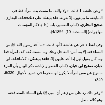
* وعن عائشة 1 قالت: «ولا والله، ما مست يده امرأة قط في
المبايعة، ما يبايعهن، إلا بقوله: «
قد بايعتك على ذلك
»».اهـ. البخاري،
صحيح البخاري
، (كتاب التفسير، باب {إذا جاءكم المؤمنات
مهاجرات} [الممتحنة: 10]، 4/1856).
وفي لفظ ءاخر عن عائشة 1أنها قالت: «ما أخذ رسول الله ﷺ من
النساء قط إلا بما أمره الله جل وعلا، وما مست كفه كف امرأة قط،
وما كان يقول لهن إذا أخذ عليهن إلا: «
ققد بايعتكن
» كلاما».اهـ. ابن
حبان،
صحيح ابن حبان
، (كتاب الحظر والإباحة، ذكر البيان بأن المرء
ممنوع عن مس امرأة لا يكون لها محرما في جميع الأحوال، 6/339،
340).
* وفي ذلك رد على من زعم أن النبي ﷺ بايع النساء بالمصافحة،
وهو كلام باطل.