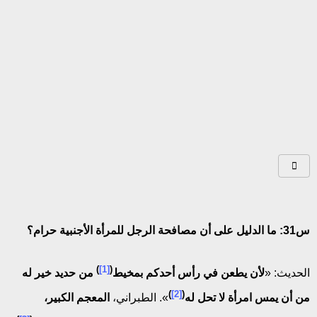
س31: ما الدليل على أن مصافحة الرجل للمرأة الأجنبية حرام؟
)
[1]
(
الحديث: «
لأن يطعن في رأس أحدكم بمخيط
من حديد خير له
)
[2]
(
من أن يمس امرأة لا تحل له
». الطبراني،
المعجم الكبير،