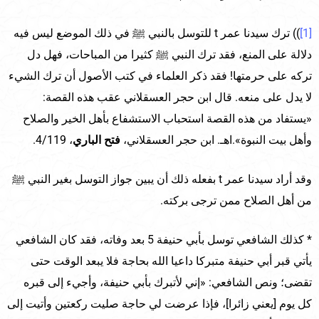
[1]
)) ترك سيدنا عمر t للتوسل بالنبي ﷺ في ذلك الموضع ليس فيه
دلالة على المنع، فقد ترك النبي ﷺ كثيرا من المباحات، فهل دل
تركه على حرمتها! فقد ذكر العلماء في كتب الأصول أن ترك الشيء
لا يدل على منعه. قال ابن حجر العسقلاني عقب هذه القصة:
«يستفاد من هذه القصة استحباب الاستشفاع بأهل الخير والصلاح
وأهل بيت النبوة».اهـ. ابن حجر العسقلاني،
فتح الباري
، 4/119.
وقد أراد سيدنا عمر t بفعله ذلك أن يبين جواز التوسل بغير النبي ﷺ
من أهل الصلاح ممن ترجى بركته.
* كذلك الشافعي توسل بأبي حنيفة 5 بعد وفاته، فقد كان الشافعي
يأتي قبر أبي حنيفة متبركا داعيا الله بحاجة فلا يبعد الوقت حتى
تقضى؛ ونص الشافعي: «إني لأتبرك بأبي حنيفة، وأجيء إلى قبره
كل يوم [يعني زائرا]، فإذا عرضت لي حاجة صليت ركعتين وأتيت إلى