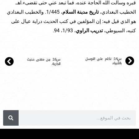
قبره وسألت الله الحاجة عنده، فما تبعد عني حتى تقضى».اهـ.
الخطيب البغدادي،
تاريخ مدينة السلام
، 1/445. والخطيب البغدادي
هو الذي قيل فيه: إن المؤلفين في كتب الحديث دراية عيال على
كتبه، السيوطي،
تدريب الراوي
، 1/93، 94.
س14: تكلم على التوسل
س16: بين معنى حديث
بالأنبياء.
الجارية.