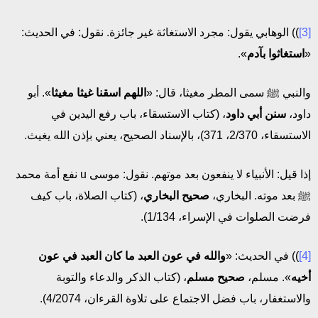
[3]
)) الوهابي يقول: مجرد الاستغاثة غير جائزة. نقول: في الحديث:
«
استغاثوا بآدم
».
والنبي ﷺ سمى المطر مغيثا، قال: «
اللهم اسقنا غيثا مغيثا
». أبو
داود،
سنن أبي داود
، (كتاب الاستسقاء، باب رفع اليدين في
الاستسقاء، 2/370، 371)، بالإسناد الصحيح، يعني بإذن الله يغيث.
إذا قيل: الأنبياء لا ينفعون بعد موتهم. نقول: موسى u نفع أمة محمد
ﷺ بعد موته. البخاري،
صحيح البخاري
، (كتاب الصلاة، باب كيف
فرضت الصلوات في الإسراء، 1/134).
[4]
)) في الحديث: «
والله في عون العبد ما كان العبد في عون
أخيه
». مسلم،
صحيح مسلم
، (كتاب الذكر والدعاء والتوبة
والاستغفار، باب فضل الاجتماع على تلاوة القرءان، 4/2074).