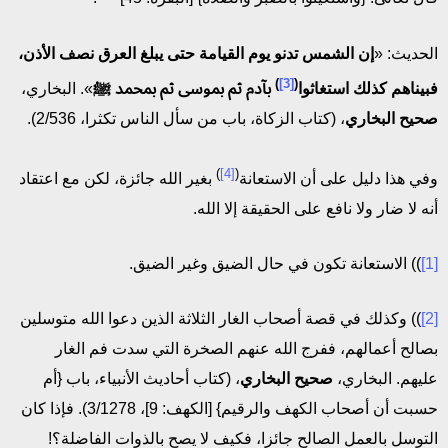
الحديث: «
إن الشمس تدنو يوم القيامة حتى يبلغ العرق نصف الأذن،
)
[3]
(
فبيناهم كذلك استغاثوا
بآدم ثم بموسى ثم بمحمد ﷺ
». البخاري،
صحيح البخاري
، (كتاب الزكاة، باب من سأل الناس تكثرا، 2/536).
)
[4]
(
وفي هذا دليل على أن الاستعانة
بغير الله جائزة، لكن مع اعتقاد
أنه لا ضار ولا نافع على الحقيقة إلا الله.
[1]
)) الاستعانة تكون في حال الضيق وغير الضيق.
[2]
)) وكذلك في قصة أصحاب الغار الثلاثة الذين دعوا الله متوسلين
بصالح أعمالهم، ففرج الله عنهم الصخرة التي سدت فم الغار
عليهم. البخاري،
صحيح البخاري
، (كتاب أحاديث الأنبياء، باب {أم
حسبت أن أصحاب الكهف والرقيم} [الكهف: 9]، 3/1278). فإذا كان
التوسل بالعمل الصالح جائزا، فكيف لا يصح بالذوات الفاضلة؟!