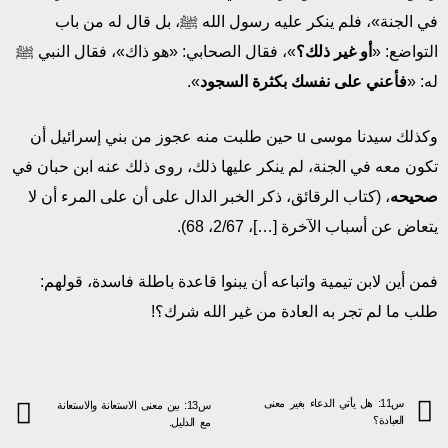
في الجنة»، فلم ينكر عليه رسول الله ﷺ، بل قال له من باب
التواضع: «
أو غير ذلك؟
»، فقال الصحابي: «هو ذاك»، فقال النبي ﷺ
له: «
فأعني على نفسك بكثرة السجود
».
وكذلك سيدنا موسى u حين طلبت منه عجوز من بني إسرائيل أن
تكون معه في الجنة، لم ينكر عليها ذلك، روى ذلك عنه ابن حبان في
صحيحه
، (كتاب الرقائق، ذكر الخبر الدال على أن على المرء أن لا
يتعاض عن أسباب الآخرة […]، 2/67، 68).
فمن أين لابن تيمية واتباعه أن يبنوا قاعدة باطلة فاسدة، قولهم:
طلب ما لم تجر به العادة من غير الله شرك؟!
س11: هل يأتي الدعاء بغير معنى
س13: بين معنى الاستعانة والاستعانة
العبادة؟
مع الدليل.