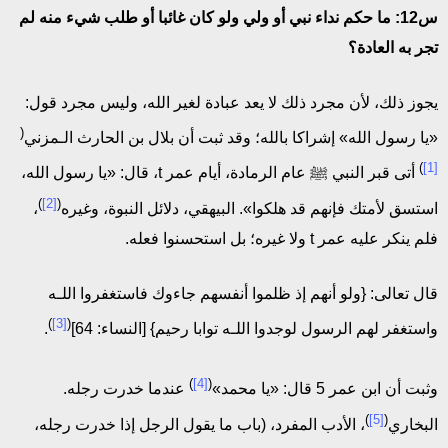
س12: ما حكم نداء نبي أو ولي ولو كان غائبا أو طلب شيء منه لم
تجر به العادة؟
يجوز ذلك، لأن مجرد ذلك لا يعد عبادة لغير الله، وليس مجرد قول:
(
«يا رسول الله» إشراكا بالله؛ وقد ثبت أن بلال بن الحارث الـمزني
)
[1]
أتى قبر النبي ﷺ عام الرمادة، أيام عمر t، قال: «يا رسول الله،
)
[2]
(
استسق لأمتك فإنهم قد هلكوا». البيهقي، دلائل النبوة، وغيره
،
فلم ينكر عليه عمر t ولا غيره؛ بل استحسنوا فعله.
قال تعالى: {ولو أنهم إذ ظلموا أنفسهم جاءوك فاستغفروا اللـه
)
[3]
(
واستغفر لهم الرسول لوجدوا اللـه توابا رحيم} [النساء: 64]
.
)
[4]
(
وثبت أن ابن عمر 5 قال: «يا محمد»
عندما خدرت رجله.
)
[5]
(
البخاري
، الأدب المفرد، (باب ما يقول الرجل إذا خدرت رجله،