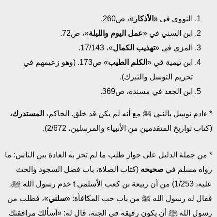
النووي في «
الأذكار
»، ص260.
ابن السني في «
عمل اليوم والليلة
»، ص72.
المزي في «
تهذيب الكمال
»، 17/143.
ابن تيمية في «
الكلم الطيب
» ص173. (وهو زعيمهم في
تحريم التوسل والتبرك).
ابن الجعد في مسنده، ص369.
* ءادم توسل بالنبي ﷺ مع أنه لم يكن قد خلق. الحاكم،
المستدرك،
(كتاب تواريخ المتقدمين من الأنبياء والمرسلين، 2/672).
* من جملة الدليل على جواز طلب ما لم تجز به العادة بين الناس: ما
رواه مسلم في
صحيحه
(كتاب الصلاة، باب فضل السجود والحث
عليه، 1/253) من أن ربيعة بن كعب الأسلمي t خدم رسول الله ﷺ،
فقال له رسول الله ﷺ من باب حب المكافأة: «
سلني
»، فطلب من
رسول الله ﷺ أن يكون رفيقه في الجنة، قال له: «أسألك مرافقتك