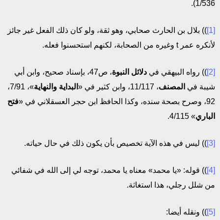
1/536).
[1]
)) بلال بن الحارث صحابي، وهو ثقة، ولو كان ذلك الفعل غير جائز
لأنكره عمر t وغيره من الصحابة، لكنهم استحسنوا فعله.
[2]
)) رواه البيهقي في
دلائل النبوة
، ص47، بإسناد صحيح، وابن أبي
شيبة في
المصنف
، 11/117، وابن كثير في «
البداية والنهاية
»، 7/91،
92، وصرح بصحة سنده، وكذا الحافظ ابن حجر العسقلاني في «
فتح
الباري
» 4/115.
[3]
)) ليس في هذه الآية تخصيص بأن يكون ذلك في حال حياته.
[4]
)) قوله: «يا محمد» معناه يا محمد، توجه لي إلى الله في شفائي
من شلل رجلي، هذا استغاثة.
[5]
)) ونقله أيضا: