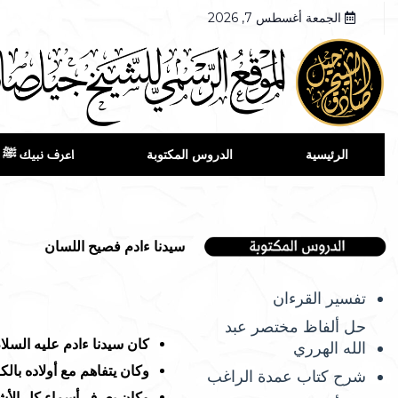
الجمعة أغسطس 7, 2026
الرئيسية
الدروس المكتوبة
اعرف نبيك ﷺ
سيدنا ءادم فصيح اللسان
تفسير القرءان
حل ألفاظ مختصر عبد
كان سيدنا ءادم عليه السلا
الله الهرري
وكان يتفاهم مع أولاده بالك
شرح كتاب عمدة الراغب
وكان يعرف أسماء كل الأشي