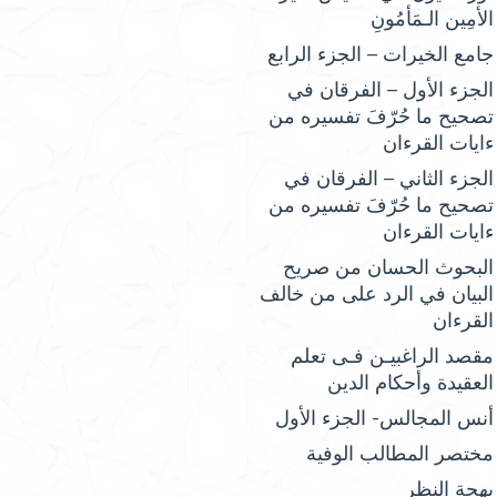
الأمِين الـمَأمُونِ
جامع الخيرات – الجزء الرابع
الجزء الأول – الفرقان في
تصحيح ما حُرّفَ تفسيره من
ءايات القرءان
الجزء الثاني – الفرقان في
تصحيح ما حُرّفَ تفسيره من
ءايات القرءان
البحوث الحسان من صريح
البيان في الرد على من خالف
القرءان
مقصد الراغبيـن فـى تعلم
العقيدة وأحكام الدين
أنس المجالس- الجزء الأول
مختصر المطالب الوفية
بهجة النظر