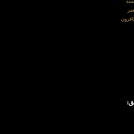
مسد
صر
افرون
ق: