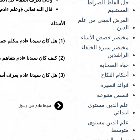
حل ألفاظ الصراط
قال الله تعالى
﴿
وعلم ءادم 
المستقيم
الفرض العيني من علم
الأسئلة:
الدين
مختصر قصص الأنبياء
(
1
) هل كان سيدنا ءادم يتكلم جمي
مختصر سيرة الخلفاء
الراشدين
(
2
) كيف كان سيدنا ءادم يتفاهم مع
حياة الصحابة
أحكام النكاح
(
3
) هل كان سيدنا ءادم يعرف أسم
فوائد قصيرة
قصص متنوعة
علم الدين مستوى
سيدنا ءادم نبى رسول
ابتدائي
علم الدين مستوى
متوسط
خطب الجمعة