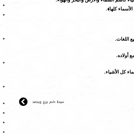
الأسماء كلها
﴾.
ع اللغات.
 أولاده.
اء كل الأشياء.
سيدنا ءادم يزرع ويحصد