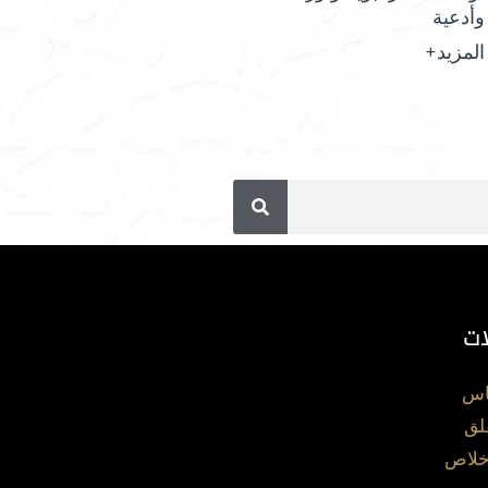
وأدعية
المزيد+
ات
اس
لق
خلاص