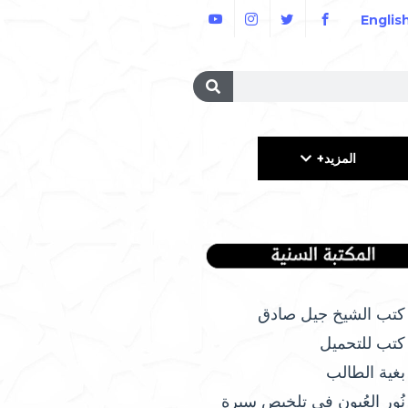
Englis
المزيد+
كتب الشيخ جيل صادق
كتب للتحميل
بغية الطالب
نُور العُيون في تلخيص سيرة