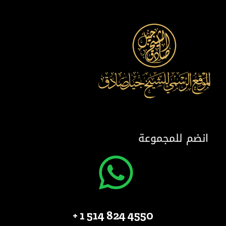
انضم للمجموعة
4550 824 514 1 +