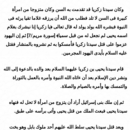
وكان سيدنا زكريا قد تقدمت به السن وكان متزوجا من امرأة
كبيرة فى السن لا تلد فطلب من الله أن يرزقه غلاما تقيا يرثه فى
النبوة فبشره الله بولد يولد له قال تعالى ﴿يا زكريا إنا نبشرك بغلام
اسمه يحيى لم نجعل له من قبل سميا﴾ [سورة مريم/
7
] ثم إن اليهود
عزموا على قتل سيدنا زكريا فأمسكوا به ثم نشروه بالمنشار فقتل
عليه السلام بأيدى اليهود المجرمين.
قام سيدنا يحيى بن زكريا عليهما السلام بعد والده بالدعوة إلى الله
ونشر دين الإسلام بعد أن ءاتاه الله النبوة وأمره بالعمل بالتوراة
والتمسك بها وأمره بالصيام والصلاة.
ثم إن ملك بنى إسرائيل أراد أن يتزوج من امرأة لا تحل له فنهاه
سيدنا يحيى فبعث الملك من قتل يحيى وأتى برأسه على طبق.
وبعد قتل سيدنا يحيى سلط الله عليهم أحد ملوك بابل وهو بخت