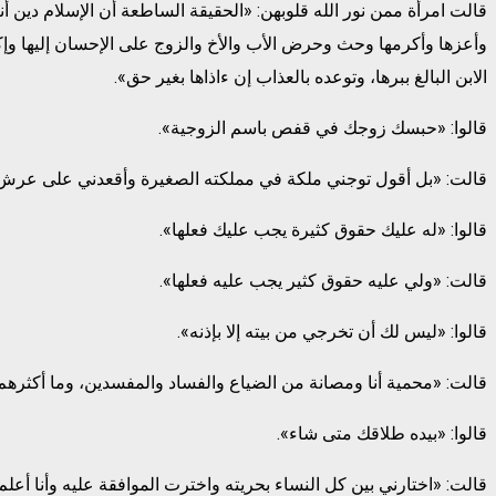
قالت امرأة ممن نور الله قلوبهن: «الحقيقة الساطعة أن الإسلام دين 
وأعزها وأكرمها وحث وحرض الأب والأخ والزوج على الإحسان إليها وإكر
الابن البالغ ببرها، وتوعده بالعذاب إن ءاذاها بغير حق».
قالوا: «حبسك زوجك في قفص باسم الزوجية».
قالت: «بل أقول توجني ملكة في مملكته الصغيرة وأقعدني على عرش
قالوا: «له عليك حقوق كثيرة يجب عليك فعلها».
قالت: «ولي عليه حقوق كثير يجب عليه فعلها».
قالوا: «ليس لك أن تخرجي من بيته إلا بإذنه».
قالت: «محمية أنا ومصانة من الضياع والفساد والمفسدين، وما أكثرهم 
قالوا: «بيده طلاقك متى شاء».
قالت: «اختارني بين كل النساء بحريته واخترت الموافقة عليه وأنا أعلم