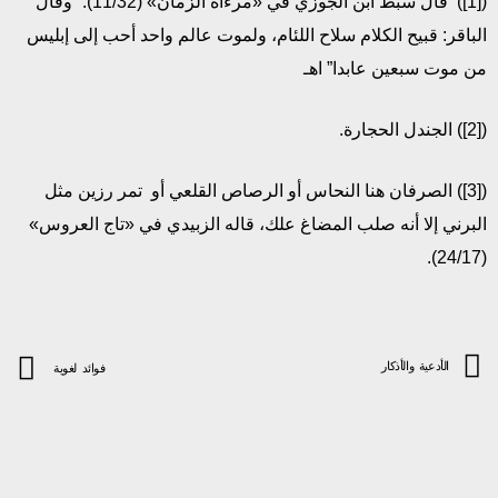
([1]) قال سبط ابن الجوزي في «مرءاة الزمان» (11/32): “وقال
الباقر: قبيح الكلام سلاح اللئام، ولموت عالم واحد أحب إلى إبليس
من موت سبعين عابدا” اهـ
([2]) الجندل الحجارة.
([3]) الصرفان هنا النحاس أو الرصاص القلعي أو تمر رزين مثل
البرني إلا أنه صلب المضاغ علك، قاله الزبيدي في «تاج العروس»
(24/17).
الأدعية والأذكار
فوائد لغوية