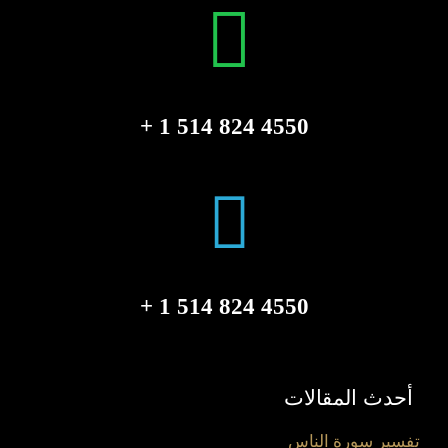
4550 824 514 1 +
4550 824 514 1 +
أحدث المقالات
تفسير سورة الناس