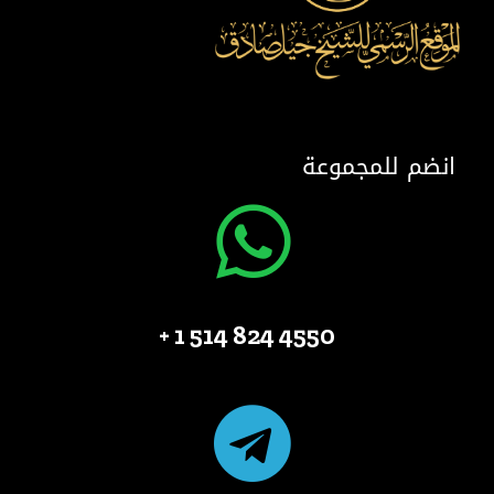
انضم للمجموعة
4550 824 514 1 +