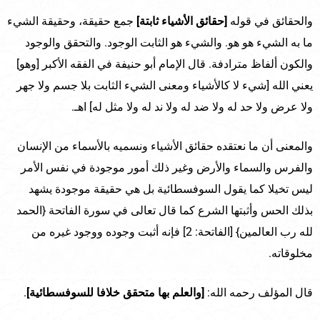
والحقائق في قوله
[حقائق الأشياء ثابتة]
جمع حقيقة، وحقيقة الشيء
ما به الشيء هو هو. والشيء هو الثابت الوجود. والتحقق والوجود
والكون ألفاظ مترادفة. قال الإمام أبو حنيفة في الفقه الأكبر [وهو]
يعني الله [شيء لا كالأشياء ومعنى الشيء الثابت بلا جسم ولا جهر
ولا عرض ولا حد له ولا ضد له ولا ند له ولا مثل له] اهـ.
والمعنى أن ما نعتقده حقائق الأشياء ونسميه بالأسماء من الإنسان
والفرس والسماء والأرض وغير ذلك أمور موجودة في نفس الأمر
ليس تخيلا كما يقول السوفسطائية بل هي حقيقة موجودة يشهد
بذلك الحس وأثبتها الشرع كما قال تعالى في سورة الفاتحة {الحمد
لله رب العالمين} [الفاتحة: 2] فإنه أثبت وجوده ووجود غيره من
مخلوقاته.
قال المؤلف رحمه الله:
[والعلم بها متحقق خلافا للسوفسطائية]
.