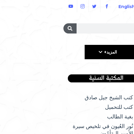
Englis
المزيد+
كتب الشيخ جيل صادق
كتب للتحميل
بغية الطالب
نُور العُيون في تلخيص سيرة
الأمِين الـمَأمُونِ