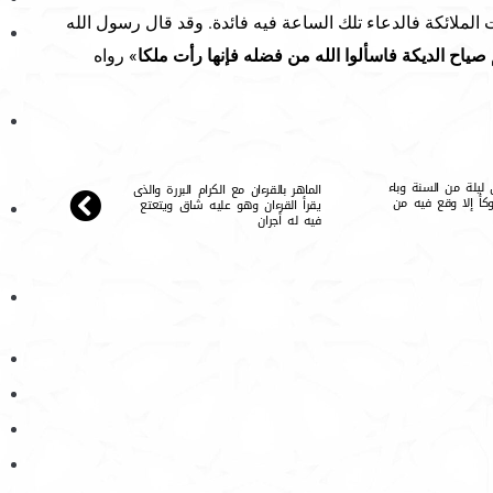
ت الملائكة فالدعاء تلك الساعة فيه فائدة. وقد قال رسول الله
صياح الديكة فاسألوا الله من فضله فإنها رأت ملكا
» رواه
ل ليلة من السنة وباء
الماهر بالقرءان مع الكرام البررة والذى
وكأ إلا وقع فيه من
يقرأ القرءان وهو عليه شاق ويتعتع
فيه له أجران