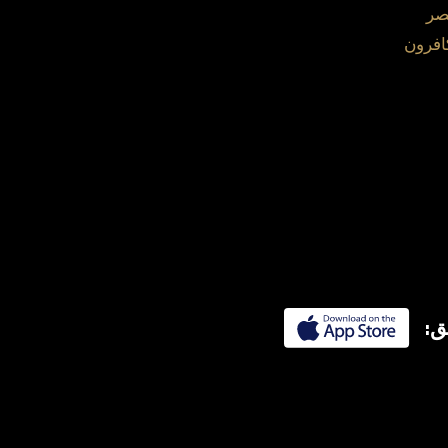
صر
افرون
ق: