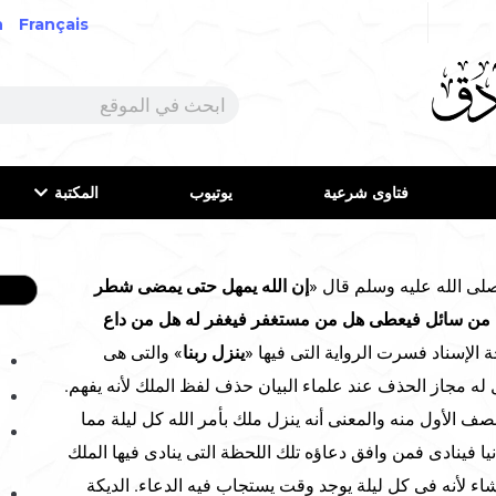
h
Français
فتاوى شرعية
يوتيوب
المكتبة
إن الله يمهل حتى يمضى شطر
 هل من سائل فيعطى هل من مستغفر فيغفر له هل من داع
 الإسناد فسرت الرواية التى فيها «
ينزل ربنا
» والتى هى
ل له مجاز الحذف عند علماء البيان حذف لفظ الملك لأنه يفهم.
نصف الأول منه والمعنى أنه ينزل ملك بأمر الله كل ليلة مما
نيا فينادى فمن وافق دعاؤه تلك اللحظة التى ينادى فيها الملك
اء لأنه فى كل ليلة يوجد وقت يستجاب فيه الدعاء. الديكة