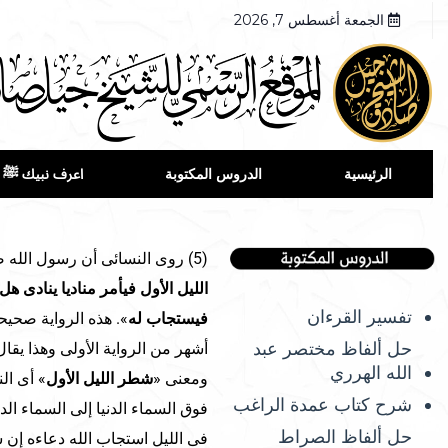
الجمعة أغسطس 7, 2026
الرئيسية
الدروس المكتوبة
اعرف نبيك ﷺ
(5) روى النسائى أن رسول الله صلى الله عليه وسلم قال «
الليل الأول فيأمر مناديا ينادى
تفسير القرءان
فيستجاب له
». هذه الرواية صحيحة
حل ألفاظ مختصر عبد
أشهر من الرواية الأولى وهذا يقا
الله الهرري
ومعنى «
شطر الليل الأول
» أى ال
شرح كتاب عمدة الراغب
فوق السماء الدنيا إلى السماء الد
حل ألفاظ الصراط
فى الليل استجاب الله دعاءه إن ش