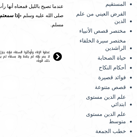
المستقيم
عندما تصيح بالليل فمعناه أنها رأ
الفرض العيني من علم
صلى الله عليه وسلم «
إذا سمعتم 
الدين
مسلم.
مختصر قصص الأنبياء
مختصر سيرة الخلفاء
الراشدين
غطوا الإناء وأوكئوا السقاء فإنه ينز
لا يمر بإناء لم يغط ولا بسقاء لم ي
حياة الصحابة
ذلك الوباء
أحكام النكاح
فوائد قصيرة
قصص متنوعة
علم الدين مستوى
ابتدائي
علم الدين مستوى
متوسط
خطب الجمعة