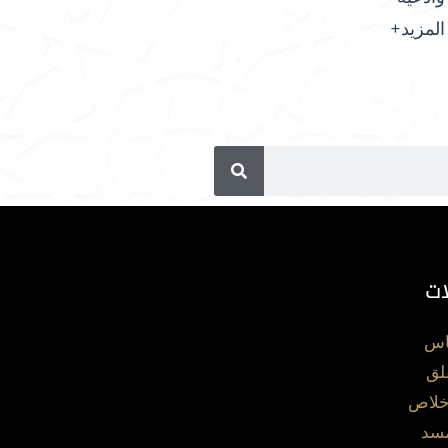
المزيد+
ات
اس
لق
خلاص
مسد