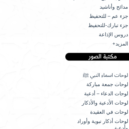
مدائح وأناشيد
جزء عم – للتحفيظ
جزء تبارك-للتحفيظ
دروس الإذاعة
المزيد+
لوحات اسماء النبي ﷺ
لوحات جمعة مباركة
لوحات الدعاء – أدعية
لوحات الأدعية والأذكار
لوحات في العقيدة
لوحات أذكار نبوية وأوراد
وأدعية