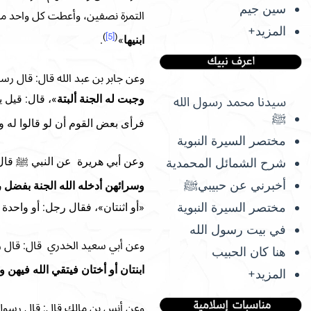
سين جيم
التمرة نصفين، وأعطت كل واحد من
المزيد+
)
[5]
(
ابنيها
»
.
وعن جابر بن عبد الله قال: قال رس
وجبت له الجنة ألبتة
»، قال: قيل ي
سيدنا محمد رسول الله
ﷺ
فرأى بعض القوم أن لو قالوا له و
مختصر السيرة النبوية
وعن أبي هريرة عن النبي ﷺ قال:
شرح الشمائل المحمدية
أخبرني عن حبيبيﷺ
وسرائهن أدخله الله الجنة بفضل ر
مختصر السيرة النبوية
«أو اثنتان»، فقال رجل: أو واحدة 
في بيت رسول الله
وعن أبي سعيد الخدري قال: قال ر
هنا كان الحبيب
ابنتان أو أختان فيتقي الله فيهن 
المزيد+
وعن أنس بن مالك قال: قال رسول 