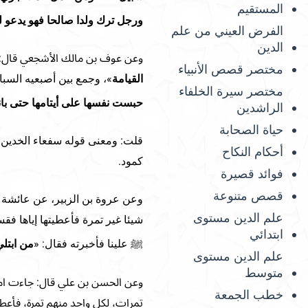
المستقيم
ورجل ترك ولدا صالحا فهو يدعو ل
الفرض العيني من علم
الدين
وعن عوف بن مالك الأشجعي قال: 
مختصر قصص الأنبياء
القيامة
»، وجمع بين أصبعيه السبا
مختصر سيرة الخلفاء
حبست نفسها على أيتامها حتى بانوا
الراشدين
حياة الصحابة
قلت: ومعنى قوله سفعاء الخدين: 
أحكام النكاح
كمود.
فوائد قصيرة
قصص متنوعة
علم الدين مستوى
شيئا غير تمرة فأعطيتها إياها فق
ابتدائي
ﷺ علينا فأخبرته فقال: «
من ابتلي
علم الدين مستوى
متوسط
وعن الحسن بن علي قال: جاءت امرأ
خطب الجمعة
تمرات، لكل واحد منهم تمرة، فأعط