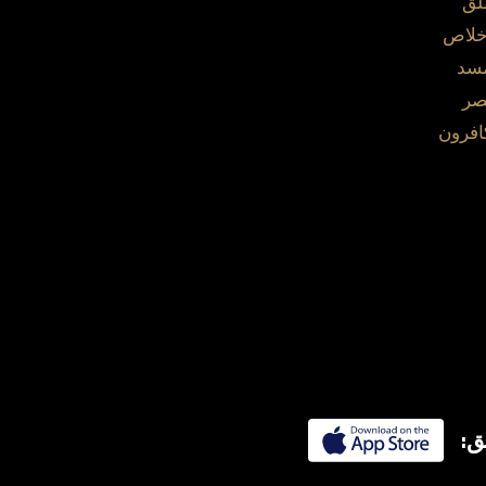
لق
خلاص
مسد
صر
افرون
ق: