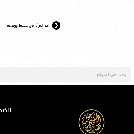
أجر الـمرأة في حملها ووضعها
انضم