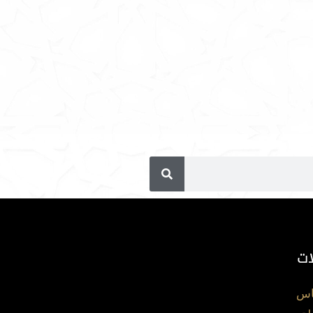
ات
اس