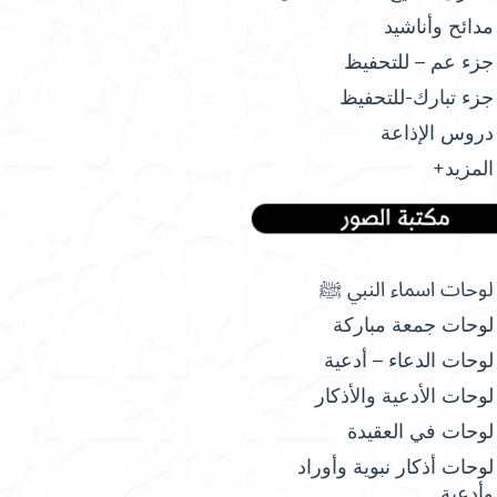
مدائح وأناشيد
جزء عم – للتحفيظ
جزء تبارك-للتحفيظ
دروس الإذاعة
المزيد+
لوحات اسماء النبي ﷺ
لوحات جمعة مباركة
لوحات الدعاء – أدعية
لوحات الأدعية والأذكار
لوحات في العقيدة
لوحات أذكار نبوية وأوراد
وأدعية