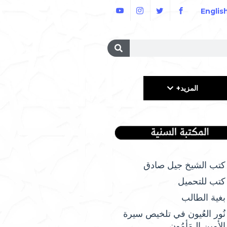
Englis
المزيد+
كتب الشيخ جيل صادق
كتب للتحميل
بغية الطالب
نُور العُيون في تلخيص سيرة
الأمِين الـمَأمُونِ