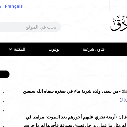
h
Français
فتاوى شرعية
يوتيوب
المكتبة
ﷺ: «
من سقى ولده شربة ماء في صغره سقاه الله سبعين
)
[1]
(
.
ال: «
أربعة تجري عليهم أجورهم بعد الـموت: مرابط في
 له مثل ما عمل، ورجل تصدق بصدقة فأجرها له ما جرت،