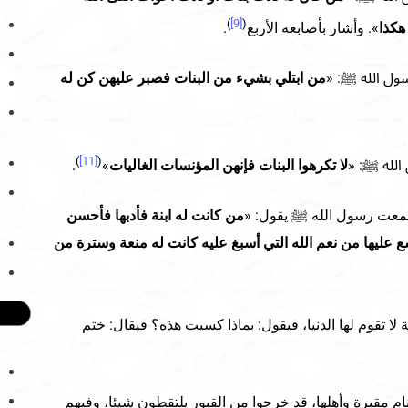
)
[9]
(
هكذا
». وأشار بأصابعه الأربع
.
ول الله ﷺ: «
من ابتلي بشيء من البنات فصبر عليهن كن له
)
[11]
(
الله ﷺ: «
لا تكرهوا البنات فإنهن المؤنسات الغاليات
»
.
سمعت رسول الله ﷺ يقول: «
من كانت له ابنة فأدبها فأحسن
ع عليها من نعم الله التي أسبغ عليه كانت له منعة وسترة من
لا تقوم لها الدنيا، فيقول: بماذا كسيت هذه؟ فيقال: ختم
 مقبرة وأهلها، قد خرجوا من القبور يلتقطون شيئا، وفيهم