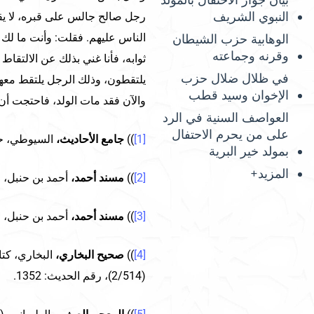
بيان جواز الاحتفال بالمولد
النبوي الشريف
رجل صالح جالس على قبره، لا يقو
الناس عليهم. فقلت: وأنت ما لك ل
الوهابية حزب الشيطان
وقرنه وجماعته
ثوابه، فأنا غني بذلك عن الالتقاط
في ظلال ضلال حزب
يلتقطون، وذلك الرجل يلتقط معهم،
الإخوان وسيد قطب
والآن فقد مات الولد، فاحتجت أن
العواصف السنية في الرد
على من يحرم الاحتفال
[1]
))
جامع الأحاديث،
السيوطي، حرف الميم، (01
بمولد خير البرية
المزيد+
[2]
))
مسند أحمد،
أحمد بن حنبل، (36/585)، رقم الحديث: 22247
[3]
))
مسند أحمد،
أحمد بن حنبل، (39/432)، رقم الحديث: 24006
[4]
))
صحيح البخاري،
البخاري، كتا
(2/514)، رقم الحديث: 1352.