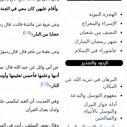
وأقام عليهن كان معي في الجنة 
الهجرة النبوية
الإسراء والمعراج
وعن عروة عن عائشة قالت: قال رس
النصف من شعبان
)
[10]
(
حجابا من النار
»
.
شهر رمضان المبارك
عاشوراء في الإسلام
وعن عقبة بن عامر قال: قال رسول 
عن أبي وائل عن عبد الله قال: 
أدبها وعلمها فأحسن تعليمها وأوس
البرهان في تنزيه الله عن
)
[12]
(
النار
»
.
المكان
مفهوم التوسل والبدعة
وفي الحديث: أن العبد ليكسى حلة 
أدلة جواز التبرك
ولدك بعدك القرآن.
والتوسل بالأنبياء
والصالحين
وقال بعض السلف: رأيت في المنام