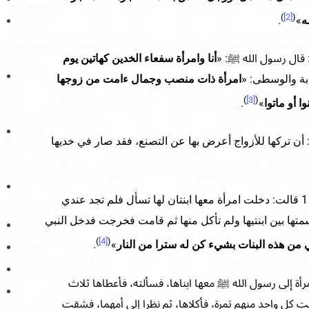
)
[2]
(
ه
»
.
قال رسول الله ﷺ: «
أنا وامرأة سفعاء الخدين كهاتين يوم
بة والوسطى: «
امرأة ذات منصب وجمال ءامت من زوجها
)
[3]
(
 أو ماتوا
»
.
أن تركها للأزواج أعرض بها عن التصنع، فقد صار في خديها
وعن عروة بن الزبير، عن عائشة 1 قالت: دخلت امرأة معها ابنتان لها تسأل فلم تجد عندي
سمتها بين ابنتيها ولم تأكل منها ثم قامت فخرجت فدخل النبي
)
[4]
(
 من هذه البنات بشيء كن له سترا من النار
»
.
ة إلى رسول الله ﷺ معها ابناها، فسألته، فأعطاها ثلاث
ت كل واحد منهم تمرة، فأكلاها، ثم نظرا إلى أمهما، فشقت