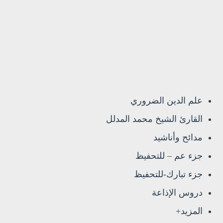
علم الدين الضروري
القارئ الشيخ محمد المدلل
مدائح وأناشيد
جزء عم – للتحفيظ
جزء تبارك-للتحفيظ
دروس الإذاعة
المزيد+