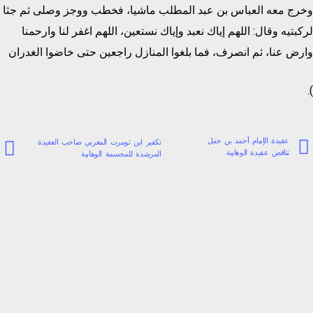
وخرج معه العباس بن عبد المطلب ماشيا، فخطب ووجز وصلى ثم جثا
لركبتيه وقال: اللهم إياك نعبد وإياك نستعين، اللهم اغفر لنا وارحمنا
وارض عنا، ثم انصرف، فما بلغوا المنازل راجعين حتى خاضوا الغدران
).
عقيدة الإمام أحمد بن حنبل
تكفير ابن تومرت المغربي صاحب العقيدة
تناقض عقيدة الوهابية
المرشدة للمجسمة الوهابية