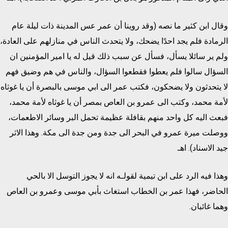
وقال ابن كثير ما نصه (وقد روينا أن عمر عس المدينة ذات ليلة عام
الرمادة فلم يجد احدًا يضحك، ولا يتحدث الناس في منازلهم على العادة،
ولم ير سائلا يسأل، فسأل عن سبب ذلك قيل له يا امير المؤمنين ان
السؤال سالوا فلم يعطوا فقطعوا السؤال، والناس في هم وضيق فهم
لا يتحدثون ولا يضحكون، فكتب عمر الى ابي موسى بالبصرة أن يا غوثاه
لأمة محمد، وكتب الى عمرو بن العاص بمصر أن يا غوثاه لأمة محمد،
فبعث اليه كل واحد منهم بقافلة عظيمة تحمل البر وسائر الاطعمات،
ووصلت ميرة عمرو في البحر الى جدة ومن جدة الى مكة. وهذا الاثر
جيد الاسناد). اهـ
وهذا فيه الرد على ابن تيمية لقولـه انه لا يجوز التوسل الا بالحي
الحاضر، فهذا عمر بن الخطاب استغاث بأبي موسى وعمرو بن العاص
وهما غائبان.