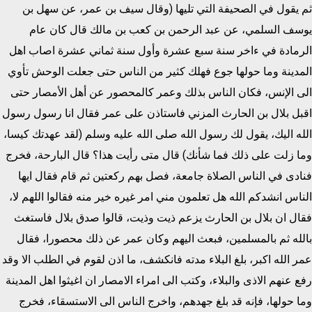
ثم يقول في الصحيفة التي تليها (وقال سيف بن عمر، عن سهل بن
يوسف السلمي، عن عبد الرحمن بن كعب بن مالك قال كان عام
الرمادة في ءاخر سنة سبع عشرة وأول سنة ثماني عشرة اصاب اهل
المدينة وما حولها جوع فهلك كثير من الناس حتى جعلت الوحش تأوي
الى الإنس، فكان الناس بذلك وعمر كالمحصور عن أهل الأمصار حتى
اقبل بلال بن الحارث المزني فاستاذن على عمر فقال انا رسول رسول
الله اليك، يقول لك رسول الله صلى الله عليه وسلم (لقد عهدتك كيسا،
وما زلت على ذلك فما شأنك) قال متى رأيت هذا؟ قال البارحة، فخرج
فنادى في الناس الصلاة جامعة، فصل بهم ركعتين ثم قام فقال ايها
الناس انشدكم الله هل تعلمون مني امر غيره خير منه فقالوا اللهم لا،
فقال ان بلال بن الحارث يزعم ذيت وذيت، قالوا صدق بلال فاستغث
بالله ثم بالمسلمين، فبعث اليهم وكان عمر عن ذلك محصورا، فقال
عمر الله اكبر، بلغ البلاء مدته فانكشف، ما اذن لقوم في الطلب الا وقد
رفع عنهم الاذى والبلاء، وكتب الى امراء الامصار ان اغيثوا اهل المدينة
وما حولها، فإنه قد بلغ جهدهم، واخرج الناس الى الاستسقاء، فخرج