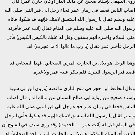
روى البيهقي بإسناد صحيح عن مالك الدار (وكان خازن عمر) قال
اصاب الناس قحط في زمان عمر فجاء رجل الى قبر النبي صلى الله
عليه وسلم فقال يا رسول الله استسق لامتك فإنهم قد هلكوا، فاتاه
رسول الله صلى الله عليه وسلم في المنام فقال (ائت عمر فأقرئه
مني السلام واخبره أنهم يسقون وقل له عليك بالكيس الكيس) فأتى
الرجل فأخبر عمر فقال (يا رب ما ءالوا الا ما عجزت). اهـ
وهذا الرجل هو بلال بن الحارث المزني الصحابي، فهذا الصحابي قد
قصد قبر الرسول للتبرك فلم ينكر عليه عمر ولا غيره.
وقال الحافظ ابن حجر في فتح الباري ما نصه (وروى ابن ابي شيبة
بإسناد صحيح من رواية ابي صالح السمان عن مالك الدار قال اصاب
الناس قحط في زمان عمر فجاء رجل الى قبر النبي صلى الله عليه
وسلم فقال يا رسول الله استسق لامتك فإنهم قد هلكوا، فأتي الرجل
في المنام قيل له (ائت عمر……..الحديث) وقد روى سيف في الفتوح أن
الذي رأى المنام المذكور هو بلال بن الحارث المزني احد الصحابة). اهـ