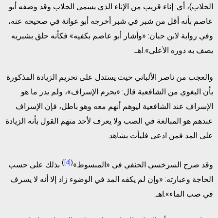
الحلاب)، أي: إناء قريب من الإناء الذي يسمى الحلاب وقد وصفه أبو
عاصم بأنه أقل من شبر في شبر أخرجه أبو عوانة في صحيحه عنه،
وفي رواية لابن حبان: «وأشار أبو عاصم بكفيه» فكأنه حلق بشبريه
يصف به دوره الأعلى».اهـ.
والعجب من ناصر الألباني حيث يستدل على تحريم الزيادة المذكورة
بأن البغوي من الشافعية قال: «يحرم الإسراف»، ولم يدر ما هو
الإسراف عند الشافعية ليوهم أنهم معه وهو باطل، فإن الإسراف
عندهم هو المبالغة في الصب ولا يعرف لأحد منهم القول بأنه الزيادة
على المد فمن ادعى فليأت بشاهد.
)
[4]
(
وقد صرح السرخسي الحنفي في «المبسوط»
بذلك على حسب
الحاجة وعبارته: «وإن لم يكفه المد في الوضوء زاد إلا أنه لا يسرف
في صب الماء».اهـ.