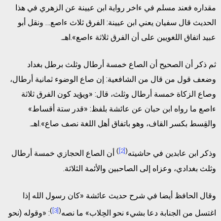
مقداره فعند مسلم في ءاخر رواية ابن عيينة عن الزهري في هذا
الحديث قال سفيان يعني ابن عيينة: الفرق ثلاث ءاصع… ونقل أبو
عبيد اتفاق اللغويين على أن الفرق ثلاثة ءاصع».اهـ.
ثم ذكر أن الصحيح أن الصاع خمسة أرطال وثلث برطل بغداد
وضعف قول من قال من الشافعية: إن صاع الوضوء ثمانية أرطال،
وصاع الزكاة خمسة أرطال وثلث، قال: «ويؤيد كون الفرق ثلاثة
ءاصع ما رواه ابن حبان عن عائشة بلفظ: «قدر ستة أقساط»
والقِسط بكسر القاف، وهو باتفاق أهل اللغة نصف صاع».اهـ.
)
[2]
(
وذكر ابن عابدين في حاشيته
أن الصاع الحجازي خمسة أرطال
وثلث بغدادي، وعزاه إلى الصاحبين والأئمة الثلاثة.
وقال الحافظ أيضا في شرح حديث عائشة «كان رسول الله إذا
)
[3]
(
اغتسل من الجنابة دعا بشيء نحو الحِلاب» ما نصه
: «وقوله (نحو