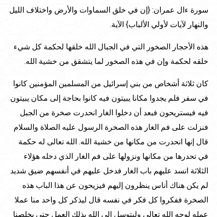
سورة ءال عمران: {إن في خلق السماوات والأرض واختلاف الليل
والنهار لآيات لأولي الألباب} الآية.
هذه الأحجار الصخور التي في الجبال الله خلقها لحكمة كل شيء
خلقه لحكمة وإن في هذه الصخور لما يتشقق من خشية الله.
كان ثلاثة أشخاص من بني إسرائيل من المسلمين المؤمنين كانوا
في سفر فلم يجدوا مكانا يبيتون فيه كانوا بحاجة إلى مكان يبيتون
فيه فيستريحون فبعد أن دخلوا الغار انحدرت صخرة من الجبل
فنزلت على فم الغار هذه الصخرة الرسول عليه الصلاة والسلام
قال إنها انحدرت من مكانها من خشية الله. الله تعالى له حكمة
في تحدرها من مكانها ونزولها على فم الغار الذي دخله هؤلاء
الثلاثة انسد عليهم باب الغار فدخل عليهم في أنفسهم ضيق شديد
لم يكن هناك أناس ينظرون إليهم فيزيحون عن هذا الباب هذه
الصخرة ففكروا كل فكر في نفسه قال ليذكر كل واحد منا عملا
عمله لوجه الله تعالى وليتوسل إلى الله بذلك العمل حتى يخلصنا