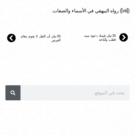
([vii]) رواه البيهقي في الأسماء والصفات.
33-بيان فساد دعوة سيد
35-بيان أن النفل لا يقوم مقام
قطب وأتباعه
الفرض