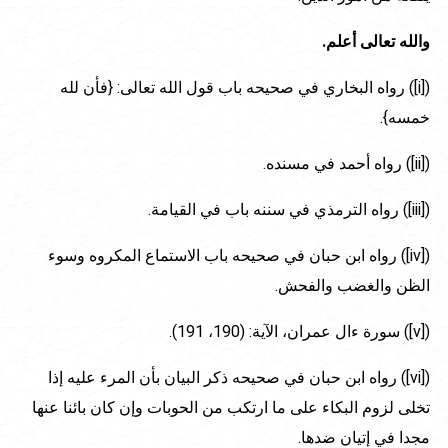
والله تعالى أعلم.
([i]) رواه البخاري في صحيحه باب قول الله تعالى: {فأن لله
خمسه}.
([ii]) رواه أحمد في مسنده.
([iii]) رواه الترمذي في سننه باب في القيامة.
([iv]) رواه ابن حبان في صحيحه باب الاستماع المكروه وسوء
الظن والغضب والفحش.
([v]) سورة ءال عمران، الآية: (190، 191).
([vi]) رواه ابن حبان في صحيحه ذكر البيان بأن المرء عليه إذا
تخلى لزوم البكاء على ما ارتكب من الحوبات وإن كان بائنا عنها
مجدا في إتيان ضدها.