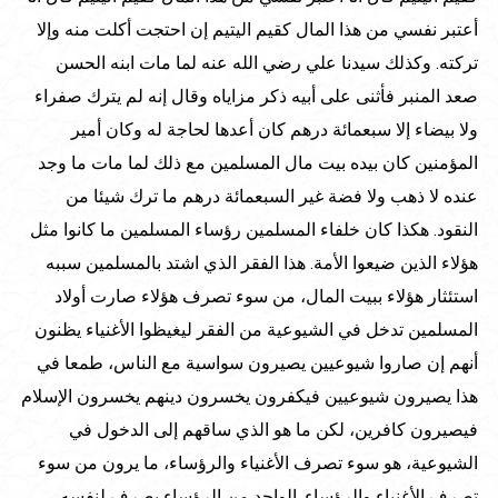
أعتبر نفسي من هذا المال كقيم اليتيم إن احتجت أكلت منه وإلا
تركته. وكذلك سيدنا علي رضي الله عنه لما مات ابنه الحسن
صعد المنبر فأثنى على أبيه ذكر مزاياه وقال إنه لم يترك صفراء
ولا بيضاء إلا سبعمائة درهم كان أعدها لحاجة له وكان أمير
المؤمنين كان بيده بيت مال المسلمين مع ذلك لما مات ما وجد
عنده لا ذهب ولا فضة غير السبعمائة درهم ما ترك شيئا من
النقود. هكذا كان خلفاء المسلمين رؤساء المسلمين ما كانوا مثل
هؤلاء الذين ضيعوا الأمة. هذا الفقر الذي اشتد بالمسلمين سببه
استئثار هؤلاء ببيت المال، من سوء تصرف هؤلاء صارت أولاد
المسلمين تدخل في الشيوعية من الفقر ليغيظوا الأغنياء يظنون
أنهم إن صاروا شيوعيين يصيرون سواسية مع الناس، طمعا في
هذا يصيرون شيوعيين فيكفرون يخسرون دينهم يخسرون الإسلام
فيصيرون كافرين، لكن ما هو الذي ساقهم إلى الدخول في
الشيوعية، هو سوء تصرف الأغنياء والرؤساء، ما يرون من سوء
تصرف الأغنياء والرؤساء. الواحد من الرؤساء يصرف لنفسه