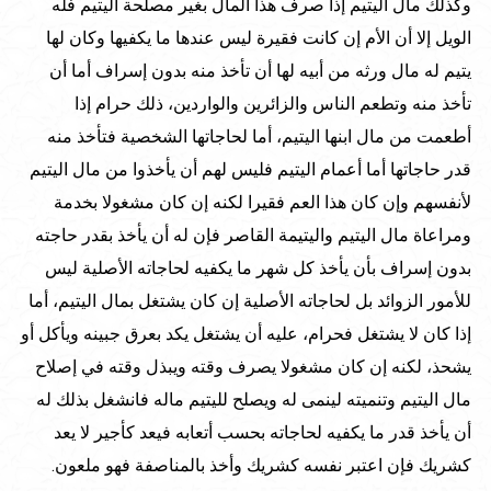
وكذلك مال اليتيم إذا صرف هذا المال بغير مصلحة اليتيم فله
الويل إلا أن الأم إن كانت فقيرة ليس عندها ما يكفيها وكان لها
يتيم له مال ورثه من أبيه لها أن تأخذ منه بدون إسراف أما أن
تأخذ منه وتطعم الناس والزائرين والواردين، ذلك حرام إذا
أطعمت من مال ابنها اليتيم، أما لحاجاتها الشخصية فتأخذ منه
قدر حاجاتها أما أعمام اليتيم فليس لهم أن يأخذوا من مال اليتيم
لأنفسهم وإن كان هذا العم فقيرا لكنه إن كان مشغولا بخدمة
ومراعاة مال اليتيم واليتيمة القاصر فإن له أن يأخذ بقدر حاجته
بدون إسراف بأن يأخذ كل شهر ما يكفيه لحاجاته الأصلية ليس
للأمور الزوائد بل لحاجاته الأصلية إن كان يشتغل بمال اليتيم، أما
إذا كان لا يشتغل فحرام، عليه أن يشتغل يكد بعرق جبينه ويأكل أو
يشحذ، لكنه إن كان مشغولا يصرف وقته ويبذل وقته في إصلاح
مال اليتيم وتنميته لينمى له ويصلح لليتيم ماله فانشغل بذلك له
أن يأخذ قدر ما يكفيه لحاجاته بحسب أتعابه فيعد كأجير لا يعد
كشريك فإن اعتبر نفسه كشريك وأخذ بالمناصفة فهو ملعون.