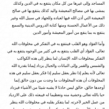
المساجد وإلى غيرها من كل مكان ينتفع به في الدين وكذلك
يمشى بها في مصالح المعيشة واليد كذلك ينتفع بها في صالح
المعيشة التي أذن الله فيها لعباده وللجهاد في سبيل الله وغير
ذلك من الأعمال الحسنة ومنها كتابة الدروس الدينية والسمع
ينتفع به بما ينفع من أمور المعيشة وأمور الدين.
وأما الفؤاد وهو القلب فينتفع به في التفكر في مخلوقات الله
تعالى، الفؤاد أي القلب ينتفع به في كثير من الوجوه ينتفع به في
التفكر بمخلوقات الله. الإنسان لما ينظر إلى هذه الكواكب
والشمس والقمر وإلى النباتات والجبال يزداد إيمانا بقدرة الله
تعالى لأنه يعلم إذا نظر بعقل سليم إذا فكر بعقل سليم في هذه
المخلوقات أن هذه المخلوقات ما وجدت من دون خالق إنما
أوجدها خالق، خالق ليس حادثا لا يشبه شيئا من الأشياء فيزداد
حبا بالله تعالى وخشية منه وتعظيما له فيبعثه ذلك على الازدياد
من عمل الخير لآخرته. لما يتفكر بقلبه في مخلوقات الله ينظر