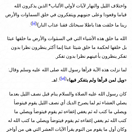
واختلاف الليل والنهار لآيات لأولي الألباب* الذين يذكرون الله
قياما وقعودا وعلى جنوبهم ويتفكرون في خلق السماوات والأرض
)
[v]
(
ربنا ما خلقت هذا باطلا سبحانك فقنا عذاب النار}
.
الله ما خلق هذه الأشياء التي في السمٰوات والأرض ما خلقها عبثا
بل خلقها لحكمة ما خلق شيئا عبثا إنما أكثر ينظرون نظرا بدون
تفكر ينظرون بأعينهم نظرا بدون تفكر.
لما نزلت هذه الآية قرأها رسول الله صلى الله عليه وسلم وقال:
)
[vi]
(
«
ويل لمن قرأها ولم يتفكر فيها
»
. اهـ.
كان رسول الله عليه الصلاة والسلام ينام قبل نصف الليل بعدما
يصلي العشاء ثم لما يصرخ الديك أي نصف الليل يقوم فيتوضأ
ويصلي ما كتب له ثم يغفي إغفاءه ثم يقوم فيتوضأ ويصلي ما
كتب الله ثم يغفي إغفاءه ثم يقوم فيتوضأ ويصلي ما كتب الله له
وكان أول ما يقوم من النوم يقرأ الآيات العشر التي هي من أواخر