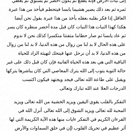
إلى نبات الأرض فإنه يطلع ثم يكون أخضر ثم يستوي ثم يعطي
ثمره ثم بعد ذلك يصير هشيما يابسا فيتحطم فيأخذ من هذا عبرة.
العاقل إذا فكر بقلبه بعقله يأخذ من هذا عبرة. يقول نحن أيضا
هكذا كهذا النبات هذا النبات كان قبل مدة أخضر منظره كان يسر
ثم عاد يابسا ثم صار حطاما متفتتا متكسرا كذلك نحن لا ندوم
على هذه الحال لا بد لنا من زوال من هذه الدنيا، لا بد لنا من زوال
من هذه الدنيا، لا بد أن نرحل عنها فيتحك لتهيئة الزاد للحياة
الباقية التي هي بعد هذه الحياة الفانية فإن كان قبل ذلك على غير
حالة التوبة يتوب إلى الله يترك المعاصي التي كان يباشرها يتركها
ويقبل على طاعة الله تعالى فيجد ويجتهد فيكون اكتسب
الدرجات العلا عند الله تبارك وتعالى.
التفكر بالقلب يقوي اليقين ويزيد الخشية من الله تعالى ويزيد
المحبة لله تعالى ويزيد الشوق إلى الله تعالى. أنزل الله في
القرءان الكريم في التفكر ءايات منها هذه الآية الكريمة التي لها
أثر عظيم في تحريك القلوب {إن في خلق السماوات والأرض