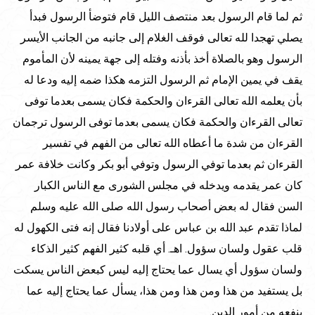
ثم لما قام الرسول بعد منتصف الليل قام فتوضأ الرسول فبدأ
يصلي تهجدا لله تعالى فوقف الغلام إلى جانبه من الجانب الأيسر
الرسول وهو بالصلاة أخذ بأذنه وفتله إلى جهة يمينه لأن المأموم
يقف في يمين الإمام ثم الرسول التزمه هكذا ضمه إليه ودعا له
بأن يعلمه الله تعالى القرءان والحكمة فكان يسمى بعدما توفى
تعالى القرءان والحكمة فكان يسمى بعدما توفى الرسول ترجمان
القرءان من شدة ما أعطاه الله تعالى من الفهم في تفسير
القرءان ثم بعدما توفي الرسول وتوفي أبو بكر وكانت خلافة عمر
كان عمر يقدمه ويدخله في مجلس الشورى مع الناس الكبار
السن فقال له بعض أصحاب رسول الله صلى الله عليه وسلم
لماذا تقدم عبد الله بن عباس على أولادنا فقال إنه فتى الكهول له
قلب عقول ولسان سؤول. اهـ. أي قلبه كثير الفهم كثير الذكاء
ولسان سؤول أي يسال عما يحتاج إليه ليس كبعض الناس يسكت
بل يستفيد من هذا ومن هذا ومن هذا، يسأل عما يحتاج إليه عما
ينفعه من أمور الدين.