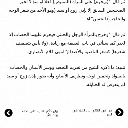
ثم قال: “(ويحرم) على المرأة (التنميص) فعلا أو سؤالا لخبر
الصحيحين السابق إلا بإذن زوج أو سيد (وهو الأخذ من شعر الوجه
والحاجب) للحسن” اهــ
ثم قال: “وخرج بالمرأة الرجل والخنثى فيحرم عليهما الخضاب إلا
لعذر كما سيأتي في باب العقيقة مع زيادة، (ولا بأس بتصفيف
شعرها) كشعر الناصية والأصداغ” انتهى كلام الأنصاري.
تنبيه: ما ذكره الشيخ من تحريم التجعيد ووشر الأسنان والخضاب
بالسواد وتحمير الوجه وتطريف الأصابع وأنه يجوز بإذن زوج أو سيد
لم يتعرض له الحنابلة.
بيان في النهي عن الغلو في
بيان حكم الضرب على الدف
الدين
وأنه جائز