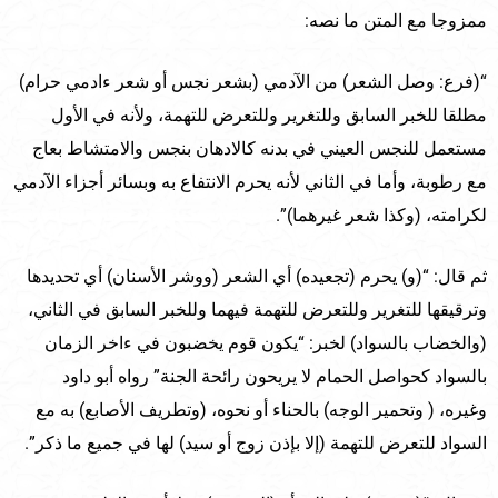
ممزوجا مع المتن ما نصه:
“(فرع: وصل الشعر) من الآدمي (بشعر نجس أو شعر ءادمي حرام)
مطلقا للخبر السابق وللتغرير وللتعرض للتهمة، ولأنه في الأول
مستعمل للنجس العيني في بدنه كالادهان بنجس والامتشاط بعاج
مع رطوبة، وأما في الثاني لأنه يحرم الانتفاع به وبسائر أجزاء الآدمي
لكرامته، (وكذا شعر غيرهما)”.
ثم قال: “(و) يحرم (تجعيده) أي الشعر (ووشر الأسنان) أي تحديدها
وترقيقها للتغرير وللتعرض للتهمة فيهما وللخبر السابق في الثاني،
(والخضاب بالسواد) لخبر: “يكون قوم يخضبون في ءاخر الزمان
بالسواد كحواصل الحمام لا يريحون رائحة الجنة” رواه أبو داود
وغيره، ( وتحمير الوجه) بالحناء أو نحوه، (وتطريف الأصابع) به مع
السواد للتعرض للتهمة (إلا بإذن زوج أو سيد) لها في جميع ما ذكر”.