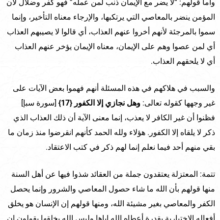
وأما قولهم: “لا يضر مع الإيمان ذنب لمن عمله” فهو كفر وضلال لأن
المؤمن ينضر بالمعاصي التي يرتكبها، والإرجاء معناه التأخير، وإنما
سموا بالمرجئة لأنهم أخروا عنهم العذاب، أي قالوا لا يصيبهم العذاب
أي لمن عصوا وهم على الإيمان، معناه الإيمان يؤخر عنهم العذاب
أي لا يلحقهم العذاب.
والسبب في هلاكهم في هذه المسئلة أنهم فهموا بعض الآيات على
غير وجهها كقوله تعالى:
وهل نجازي إلا الكفور {17}
[سورة سبإ]
فظنوا أن غير الكافر لا يعذب، إنما معنى الآية أن ذلك العذاب الذي
ذكر لا يلقاه إلا الكفور. هؤلاء ولله الحمد كأنهم انقرضوا منذ زمان ما
بقي منهم أحد فيما نعلم إنما لهم ذكر في كتب الاعتقاد.
تتمة: المعتزلة يعتقدون جملة من العقائد شذوا فيها عن أهل السنة
منها قولهم بأن الله ما شاء حصول المعاصي والشرور وإنما يحصل
الكفر والمعاصي بغير مشيئة الله، ومنها قولهم إن الإنسان هو يخلق
أفعاله الاختيارية بقدرة أعطاه الله إياها وليس الله يخلقها يقولون إن