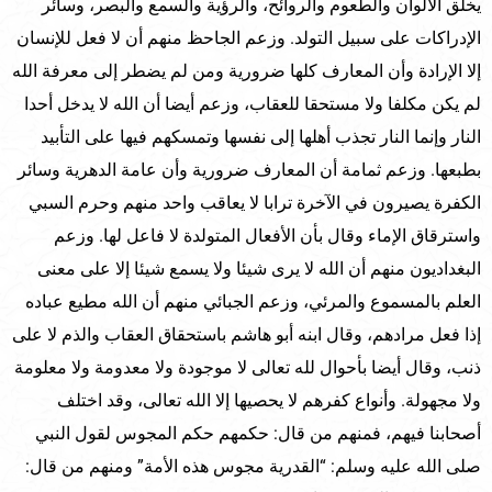
يخلق الألوان والطعوم والروائح، والرؤية والسمع والبصر، وسائر
الإدراكات على سبيل التولد. وزعم الجاحظ منهم أن لا فعل للإنسان
إلا الإرادة وأن المعارف كلها ضرورية ومن لم يضطر إلى معرفة الله
لم يكن مكلفا ولا مستحقا للعقاب، وزعم أيضا أن الله لا يدخل أحدا
النار وإنما النار تجذب أهلها إلى نفسها وتمسكهم فيها على التأبيد
بطبعها. وزعم ثمامة أن المعارف ضرورية وأن عامة الدهرية وسائر
الكفرة يصيرون في الآخرة ترابا لا يعاقب واحد منهم وحرم السبي
واسترقاق الإماء وقال بأن الأفعال المتولدة لا فاعل لها. وزعم
البغداديون منهم أن الله لا يرى شيئا ولا يسمع شيئا إلا على معنى
العلم بالمسموع والمرئي، وزعم الجبائي منهم أن الله مطيع عباده
إذا فعل مرادهم، وقال ابنه أبو هاشم باستحقاق العقاب والذم لا على
ذنب، وقال أيضا بأحوال لله تعالى لا موجودة ولا معدومة ولا معلومة
ولا مجهولة. وأنواع كفرهم لا يحصيها إلا الله تعالى، وقد اختلف
أصحابنا فيهم، فمنهم من قال: حكمهم حكم المجوس لقول النبي
صلى الله عليه وسلم: “القدرية مجوس هذه الأمة” ومنهم من قال: