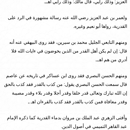
العزيز: وذلك رأيي، قال مالك: وذلك رأيي اهــ.
ولعمر بن عبد العزيز رضي الله عنه رسالة مشهورة في الرد على
القدرية، رواها أبو نعيم وغيره.
ومنهم التابعي الجليل محمد بن سيرين، فقد روى البيهقي عنه أنه
قال: إن لم يكن أهل القدر من الذين يخوضون في ءايات الله فلا
أدري من هم اهــ.
ومنهم الحسن البصري فقد روى ابن عساكر في تاريخه عن عاصم
قال سمعت الحسن البصري يقول: من كذب بالقدر فقد كذب بالحق
إن الله تبارك وتعالى قدر خلقا وقدر أجلا وقدر بلاء وقدر مصيبة
وقدر معافاة فمن كذب بالقدر فقد كذب بالقرءان اهـ ـ
وأفتى الزهري عبد الملك بن مروان بدماء القدرية كما ذكره الإمام
عبد القاهر التميمي في أصول الدين.