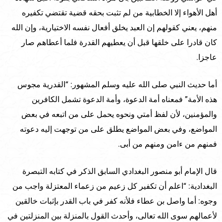
أهل الأهواء إلا الخطابية من لم تثبت بحقه قضية تقتضي تكفيره
منهم، يعني كقولهم إن العبد يخلق أفعال نفسه الاختيارية، وإن الله
كان قادرا على خلقها قبل أن يعطيهم القدرة فلما أعطاهم صار
عاجزا.
أما حديث النبي صلى الله عليه وسلم المشهور: “القدرية مجوس
هذه الأمة” فمعناه أمة الدعوة، وأمة الدعوة تشمل الكافرين
والمؤمنين، لأن لفظ أمتي ونحوه يحمل على من اتبعه في بعض
المواضع، وفي بعض المواضع يطلق على من توجهت إليه دعوته
فمنهم من ءامن ومنهم من أبى.
قال الإمام أبو منصور البغدادي السابق الذكر في كتابه التبصرة
البغدادية: “اعلم أن تكفير كل زعيم من زعماء المعتزلة واجب من
وجوه: أما واصل بن عطاء فلأنه كفر في باب القدر بإثبات خالقين
لأعمالهم سوى الله تعالى، وأحدث القول بالمنزلة بين المنزلتين في