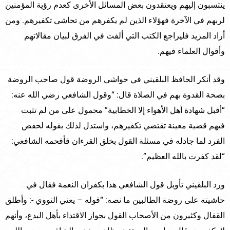
ينتسبون إليهم ويعتقدون بعض المسائل الأخرى كعدم رؤية المؤمنين
لربهم في الآخرة فهؤلاء الذين لم يكفرهم من تحاشى تكفيرهم. ومن
أراد المزيد فليراجع الكتب التي ألفت في الفرق لبيان مقالاتهم
وأقوال العلماء فيهم.
وقد أنكر الحافظ البلقيني في حواشي الروضة قول صاحب الروضة
بصحة القدوة بهم في الصلاة قال: “وقول الشافعي رضي الله عنه:
“أقبل شهادة أهل الأهواء إلا الخطابية” محمول على من لم تثبت
فيهم قضية معينة تقتضي تكفيرهم، واستدل لذلك بقوله لحفص
الفرد لما جادله في مسئلة القول بخلق القرءان فأفحمه الشافعي:
“لقد كفرت بالله العظيم”.
ورد البلقيني تأويل قول الشافعي هذا بكفران النعمة فقال في
حاشيته على روضة الطالبين ما نصه: “قوله – يعني النووي -: وأطلق
القفال وكثيرون من الأصحاب القول بجواز الاقتداء بأهل البدع، وأنهم