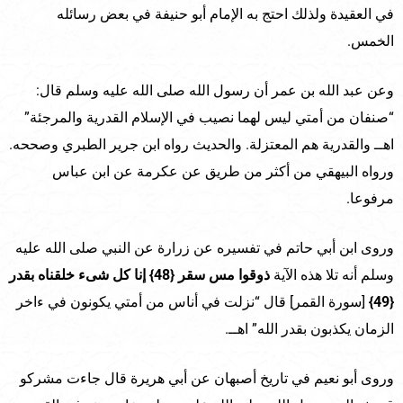
في العقيدة ولذلك احتج به الإمام أبو حنيفة في بعض رسائله
الخمس.
وعن عبد الله بن عمر أن رسول الله صلى الله عليه وسلم قال:
“صنفان من أمتي ليس لهما نصيب في الإسلام القدرية والمرجئة”
اهــ والقدرية هم المعتزلة. والحديث رواه ابن جرير الطبري وصححه.
ورواه البيهقي من أكثر من طريق عن عكرمة عن ابن عباس
مرفوعا.
وروى ابن أبي حاتم في تفسيره عن زرارة عن النبي صلى الله عليه
وسلم أنه تلا هذه الآية
ذوقوا مس سقر {48} إنا كل شىء خلقناه بقدر
{49}
[سورة القمر] قال “نزلت في أناس من أمتي يكونون في ءاخر
الزمان يكذبون بقدر الله” اهــ.
وروى أبو نعيم في تاريخ أصبهان عن أبي هريرة قال جاءت مشركو