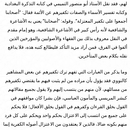
لهم، فقد نقل الأستاذ أبو منصور التميمي في كتابه التذكرة البغدادية
وكتابه تفسير الأسماء والصفات تكفيرهم عن الأئمة فقال: “أصحابنا
أجمعوا على تكفير المعتزلة”. وقوله: “أصحابنا” يعني به الأشاعرة
والشافعية لأنه رأس كبير في الأشاعرة الشافعية، وهو إمام مقدم
في النقل معروف بذلك بين الفقهاء والأصوليين والمؤرخين الذين
ألفوا في الفرق، فمن أراد مزيد التأكد فليطالع كتبه هذه، فلا يدافع
نقله بكلام بعض المتأخرين.
وما يذكر من العبارات التي تفهم ترك تكفيرهم عن بعض المشاهير
كالنووي فقد يؤول بأن مراده من لم يثبت فيهم ما يقتضي تكفيرهم
من مسائلهم، لأن منهم من ينتسب إليهم ولا يقول بجميع مقالاتهم
كبشر المريسي والمأمون العباسي، فإن بشرا كان موافقهم في
القول بخلق القرءان وكفرهم في القول بخلق الأفعال؛ فلا يحكم
على جميع من انتسب إلى الاعتزال بحكم واحد ويحكم على كل فرد
منهم بكونه ضالا، فالذين لا يعتقدون من الاعتزال أصوله الكفرية إنما