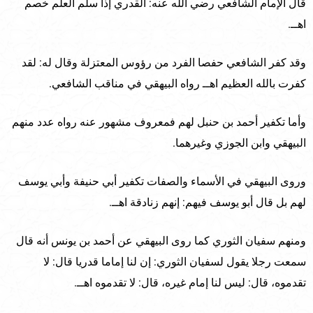
قال الإمام الشافعي رضي الله عنه: القدري إذا سلم العلم خصم
اهــ.
وقد كفر الشافعي حفصا الفرد من رؤوس المعتزلة وقال له: لقد
كفرت بالله العظيم اهــ رواه البيهقي في مناقب الشافعي.
وأما تكفير أحمد بن حنبل لهم فمعروف مشهور عنه رواه عدد منهم
البيهقي وابن الجوزي وغيرهما.
وروى البيهقي في الأسماء والصفات تكفير أبي حنيفة وأبي يوسف
لهم بل قال أبو يوسف فيهم: إنهم زنادقة اهــ.
ومنهم سفيان الثوري كما روى البيهقي عن أحمد بن يونس أنه قال
سمعت رجلا يقول لسفيان الثوري: إن لنا إماما قدريا قال: لا
تقدموه، قال: ليس لنا إمام غيره، قال: لا تقدموه اهــ.