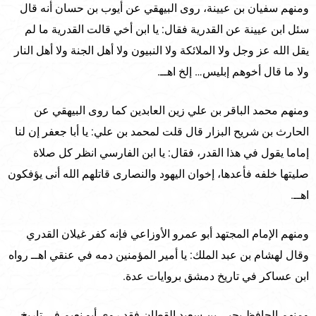
ومنهم سفيان بن عيينة، روى البيهقي عن أيوب بن حسان أنه قال
سئل ابن عيينة عن القدرية فقال: يا ابن أخي قالت القدرية ما لم
يقل الله عز وجل ولا الملائكة ولا النبيون ولا أهل الجنة ولا أهل النار
ولا ما قال أخوهم إبليس… إلخ اهــ.
ومنهم محمد الباقر بن علي زين العابدين كما روى البيهقي عن
الحارث بن شريح البزار قال قلت لمحمد بن علي: يا أبا جعفر إن لنا
إماما يقول في هذا القدر، فقال: يا ابن الفارسي انظر كل صلاة
صليتها خلفه فأعدها، إخوان اليهود والنصارى قاتلهم الله أنى يؤفكون
اهــ.
ومنهم الإمام المجتهد أبو عمرو الأوزاعي فإنه كفر غيلان القدري
وقال لهشام بن عبد الملك: يا أمير المؤمنين دمه في عنقي اهــ رواه
ابن عساكر في تاريخ دمشق بروايات عدة.
ومنهم الحافظ يحيى بن سعيد القطان فقد روى أبو نعيم في تاريخ