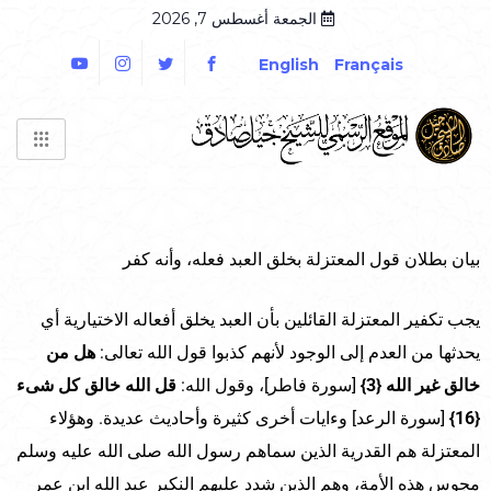
الجمعة أغسطس 7, 2026
English
Français
بيان بطلان قول المعتزلة بخلق العبد فعله، وأنه كفر
يجب تكفير المعتزلة القائلين بأن العبد يخلق أفعاله الاختيارية أي
يحدثها من العدم إلى الوجود لأنهم كذبوا قول الله تعالى:
هل من
خالق غير الله {3}
[سورة فاطر]، وقول الله:
قل الله خالق كل شىء
{16}
[سورة الرعد] وءايات أخرى كثيرة وأحاديث عديدة. وهؤلاء
المعتزلة هم القدرية الذين سماهم رسول الله صلى الله عليه وسلم
مجوس هذه الأمة، وهم الذين شدد عليهم النكير عبد الله ابن عمر