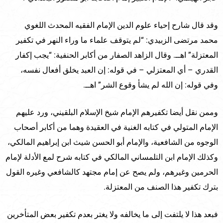
وقد قال شارح إحياء علوم الدين الإمام الفقيه المحدث اللغوي
محمد مرتضى الزبيدي: “لم يتوقف علماء ما وراء النهر في تكفير
المعتزلة” اهــ. وقال الزاهد الصفار من أكابر الحنفية: “يجب إكفار
القدري – أي المعتزلي – في قوله: إن العبد يخلق أفعال نفسه،
وفي قوله: إن الله لم يشأ وقوع الشر” اهــ.
وممن نقل أيضا تكفيرهم الإمام شيخ الإسلام البلقيني، ورد عليهم
الإمام المتولي في كتابه الغنية في العقيدة وهما من أكابر أصحاب
الوجوه من الشافعية، والإمام أبو الحسن شيث ابن إبراهيم المالكي،
وكذلك الإمام ابن التلمساني المالكي في كتابه شرح لمع الأدلة لإمام
الحرمين وغيرهم، ولم يصح عن إمام مجتهد كالشافعي وغيره القول
بترك تكفير هذا الصنف من المعتزلة.
فبعد هذا لا يلتفت إلى ما يخالفه ولا يغتر بعدم تكفير بعض المتأخرين