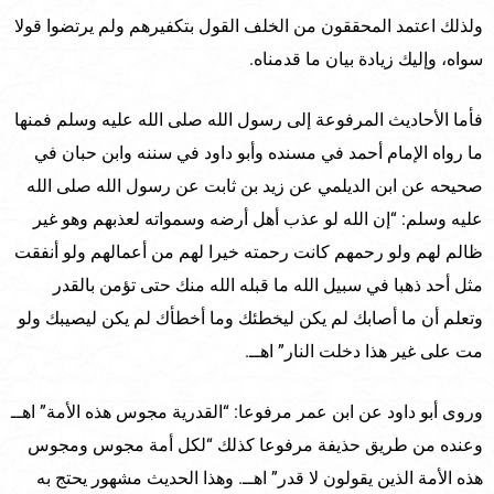
ولذلك اعتمد المحققون من الخلف القول بتكفيرهم ولم يرتضوا قولا
سواه، وإليك زيادة بيان ما قدمناه.
فأما الأحاديث المرفوعة إلى رسول الله صلى الله عليه وسلم فمنها
ما رواه الإمام أحمد في مسنده وأبو داود في سننه وابن حبان في
صحيحه عن ابن الديلمي عن زيد بن ثابت عن رسول الله صلى الله
عليه وسلم: “إن الله لو عذب أهل أرضه وسمواته لعذبهم وهو غير
ظالم لهم ولو رحمهم كانت رحمته خيرا لهم من أعمالهم ولو أنفقت
مثل أحد ذهبا في سبيل الله ما قبله الله منك حتى تؤمن بالقدر
وتعلم أن ما أصابك لم يكن ليخطئك وما أخطأك لم يكن ليصيبك ولو
مت على غير هذا دخلت النار” اهــ.
وروى أبو داود عن ابن عمر مرفوعا: “القدرية مجوس هذه الأمة” اهــ
وعنده من طريق حذيفة مرفوعا كذلك “لكل أمة مجوس ومجوس
هذه الأمة الذين يقولون لا قدر” اهــ. وهذا الحديث مشهور يحتج به