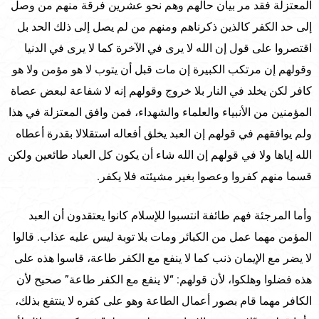
المعتزلة فقد مر بيان حالهم وهم نحو عشرين فرقة منهم من وصل
إلى حد الكفر كالذين ذكرناهم ومنهم من لم يصل إلى ذلك الحد بل
اقتصروا على قول إن الله لا يرى في الآخرة كما لا يرى في الدنيا
وقولهم إن مرتكب الكبيرة إن مات قبل أن يتوب لا هو مؤمن ولا هو
كافر لكن يخلد في النار بلا خروج وقولهم إنه لا شفاعة لبعض عصاة
المؤمنين من الأنبياء والعلماء والشهداء، فمن وافق المعتزلة في هذا
ولم يوافقهم في قولهم إن العبد يخلق أفعاله استقلالا بقدرة أعطاه
الله إياها ولا في قولهم إن الله شاء أن يكون كل العباد طائعين ولكن
قسما منهم كفروا وعصوا بغير مشيئته فلا يكفر.
وأما المرجئة فهم طائفة انتسبوا للإسلام كانوا يعتقدون أن العبد
المؤمن مهما عمل من الكبائر ومات بلا توبة ليس عليه عذاب. قالوا
لا يضر مع الإيمان ذنب كما لا ينفع مع الكفر طاعة، قاسوا هذه على
هذه فضلوا وهلكوا، لأن قولهم: “لا ينفع مع الكفر طاعة” صحيح لأن
الكافر مهما قام بصور أعمال الطاعة وهو على كفره لا ينتفع بذلك،