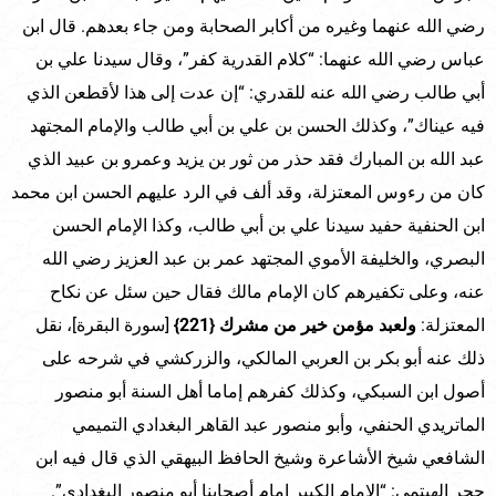
رضي الله عنهما وغيره من أكابر الصحابة ومن جاء بعدهم. قال ابن
عباس رضي الله عنهما: “كلام القدرية كفر”، وقال سيدنا علي بن
أبي طالب رضي الله عنه للقدري: “إن عدت إلى هذا لأقطعن الذي
فيه عيناك”، وكذلك الحسن بن علي بن أبي طالب والإمام المجتهد
عبد الله بن المبارك فقد حذر من ثور بن يزيد وعمرو بن عبيد الذي
كان من رءوس المعتزلة، وقد ألف في الرد عليهم الحسن ابن محمد
ابن الحنفية حفيد سيدنا علي بن أبي طالب، وكذا الإمام الحسن
البصري، والخليفة الأموي المجتهد عمر بن عبد العزيز رضي الله
عنه، وعلى تكفيرهم كان الإمام مالك فقال حين سئل عن نكاح
المعتزلة:
ولعبد مؤمن خير من مشرك
{221}
[سورة البقرة]، نقل
ذلك عنه أبو بكر بن العربي المالكي، والزركشي في شرحه على
أصول ابن السبكي، وكذلك كفرهم إماما أهل السنة أبو منصور
الماتريدي الحنفي، وأبو منصور عبد القاهر البغدادي التميمي
الشافعي شيخ الأشاعرة وشيخ الحافظ البيهقي الذي قال فيه ابن
حجر الهيتمي: “الإمام الكبير إمام أصحابنا أبو منصور البغدادي”.