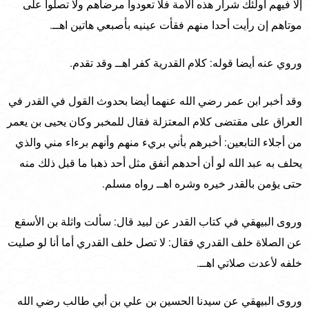
إلا فيهم أولئك شرار هذه الأمة فلا تعودوا مرضاهم ولا تصلوا على
موتاهم إن رأيت أحدا منهم فقأت عينيه بأصبعي هاتين اهــ.
وروي عنه أيضا قوله: كلام القدرية كفر اهــ وقد تقدم.
وقد أخبر ابن عمر رضي الله عنهما أيضا بحدوث القول في القدر في
العراق على مقتضى كلام المعتزلة فقال للمخبر وكان يحيى بن يعمر
من أجلاء التابعين: أخبرهم بأني بريء منهم وأنهم برءاء مني والذي
يحلف به عبد الله لو أن أحدهم أنفق مثل أحد ذهبا ما قبل ذلك منه
حتى يؤمن بالقدر خيره وشره اهــ رواه مسلم.
وروى البيهقي في كتاب القدر عن لبيد قال: سألت واثلة بن الأسقع
عن الصلاة خلف القدري فقال: لا تصل خلف القدري أما أنا لو صليت
خلفه لأعدت صلاتي اهــ.
وروى البيهقي عن سيدنا الحسين بن علي بن أبي طالب رضي الله