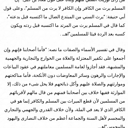
المسلم يرث من الكافر وإن الكافر لا يرث من المسلم”، وعلى قول
أبي حنيفة: “يرث السني من المبتدع الضال ما اكتسبه قبل بدعته”،
كما قال في المسلم يرث من المرتد ما اكتسبه قبل ردته ويكون
كسبه بعد الردة فيئا للمسلمين”اهــ .
وقال في تفسير الأسماء والصفات ما نصه: “فأما أصحابنا فإنهم وإن
أجمعوا على تكفير المعتزلة والغلاة من الخوارج والنجارية والجهمية
والمشبهة، فقد أجازوا لعامة المسلمين معاملتهم في عقود البياعات
والإجارات والرهون وسائر المعاوضات دون الأنكحة، فأما مناكحتهم
وموارثتهم والصلاة عليهم وأكل ذبائحهم فلا يحل شىء من ذلك، إلا
الموارثة ففيها خلاف بين أصحابنا فمنهم من قال مالهم لأقربائهم
من المسلمين لأن قطع الميراث بين المسلم والكافر إنما هو في
الكافر الذي لا يعد في الملة، ولأن خلاف القدري والجهمي والنجاري
والمجسم لأهل السنة والجماعة أعظم من خلاف النصارى واليهود
والمجوس”اهــ.