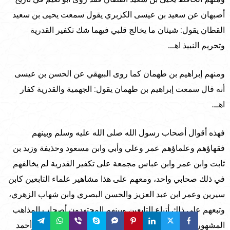
أصبهان عن سعيد بن عيسى الكزبري يقول سمعت يحيى بن سعيد
القطان يقول: شيئان ما يخالج قلبي فيهما شك تكفير القدرية
وتحريم النبيذ اهــ.
ومنهم إبراهيم بن طهمان كما روى البيهقي عن الحسن بن عيسى
أنه قال سمعت إبراهيم بن طهمان يقول: الجهمية والقدرية كفار
اهــ.
فهذه أقوال أصحاب رسول الله صلى الله عليه وسلم وبينهم
فقهاؤهم وعلماؤهم عمر وعلي وأبي وابن مسعود وحذيفة وزيد بن
ثابت وابن عمر وابن عباس مجمعة على تكفير القدرية لم يخالفهم
في ذلك صحابي واحد، ومعهم على هذا مشاهير علماء التابعين كابن
سيرين وعمر ابن عبد العزيز والحسن البصري وابن شهاب الزهري،
وتبعهم على ذلك أتباع التابعين وبينهم المجتهدون أصحاب المذاهب
المشهورة المتبوعة مالك وأبو حنيفة والأوزاعي والشافعي وأحمد