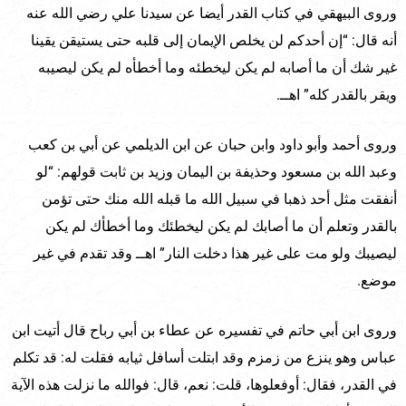
وروى البيهقي في كتاب القدر أيضا عن سيدنا علي رضي الله عنه
أنه قال: “إن أحدكم لن يخلص الإيمان إلى قلبه حتى يستيقن يقينا
غير شك أن ما أصابه لم يكن ليخطئه وما أخطأه لم يكن ليصيبه
ويقر بالقدر كله” اهــ.
وروى أحمد وأبو داود وابن حبان عن ابن الديلمي عن أبي بن كعب
وعبد الله بن مسعود وحذيفة بن اليمان وزيد بن ثابت قولهم: “لو
أنفقت مثل أحد ذهبا في سبيل الله ما قبله الله منك حتى تؤمن
بالقدر وتعلم أن ما أصابك لم يكن ليخطئك وما أخطأك لم يكن
ليصيبك ولو مت على غير هذا دخلت النار” اهــ وقد تقدم في غير
موضع.
وروى ابن أبي حاتم في تفسيره عن عطاء بن أبي رباح قال أتيت ابن
عباس وهو ينزع من زمزم وقد ابتلت أسافل ثيابه فقلت له: قد تكلم
في القدر، فقال: أوفعلوها، قلت: نعم، قال: فوالله ما نزلت هذه الآية