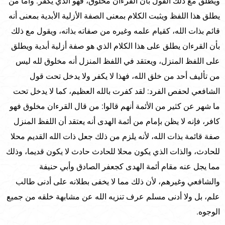
ويطلق مع ذلك القول بأن القرءان مخلوق، فهو الذي يكفر. وأما من
يطلق هذا اللفظ ويثبت الكلام بمعنى الصفة الأزلية الأبدية بمعنى أنه
قائم بذات الله، كقيام علمه وغيره من صفاته بذاته، ويقول مع ذلك
بأن القرءان يطلق على هذا الكلام الذي هو صفة أزلية أبدية ويطلق
على اللفظ المنزل، ويعتقد في اللفظ المنزل أنه مخلوق لله ليس
من تأليف أحد من خلق الله، فهذا لا يكفر ولا يدخل تحت قول
الشافعي لحفص الفرد: لقد كفرت بالله العظيم، كما لا يدخل تحت
ما شهر عن كثير من الأئمة أنهم قالوا: من قال القرءان مخلوق فهو
كافر، فإنه لا يظن بإمام من أئمة الهدى أنه يعتقد أن اللفظ المنزل
صفة قائمة بذات الله، لأنه يلزم من ذلك جعل ذات الله القديم محلا
للحادث، والذات الذي يكون محلا للحادث حادث لا يكون قديما، وذلك
مما يجل عنه مقام أئمة الهدى كجعفر الصادق وأبي حنيفة
والشافعي وغيرهم، لأن ذلك مما لا يخفى بطلانه على أدنى طالب
علم، بل ولا أدنى مسلم عرف تنزيه الله عن مشابهة خلقه من جميع
الوجوه.