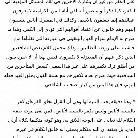
على الكفر من غير أن يشارك الآخرين في تلك المسائل المؤدية إلى
الكفر، كما ذكر أبو منصور أنه لقي أناسا من الكرامية لا يعرفون
عقائدهم إنما يتعلقون بالاسم، وكذلك في المعتزلة أناس ينتسبون
إليهم وهم خالون عن اعتقاد أقوالهم التي تؤدي إلى الكفر، وهذا ما
صرح به الإمام سراج الدين البلقيني في عبارته التي نقلناها من
حاشيته على روضة الطالبين، وذلك محمل كلام بعض الشافعيين
الذين ذكر عنهم أن المعتزلة لا يكفرون. فتبين بهذا أن لا عبرة بقول
من أطلق ترك تكفيرهم على غير هذا المعنى كبعض المتأخرين من
الشافعية حيث صرح بعدم تكفيرهم مع نسبة القول بخلق العبد فعله
إليهم، فإن هذا ليس من كبار أصحاب الشافعي.
* وهنا دقيقة يجب التنبه لها وهي أن القول بخلق القرءان كفر
بالنسبة لأناس وليس بكفر بالنسبة لأناس، فمن نفى ثبوت صفة
الكلام لله تعالى على الوجه اللائق به، وهو كونه متكلما بكلام أزلي
أبدي، بل يعتقد أن الله متكلم بمعنى أنه خالق الكلام في غيره،