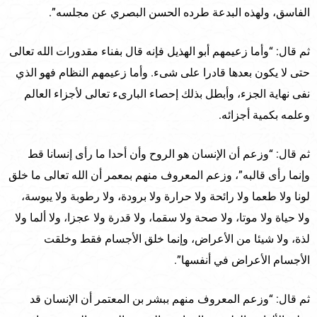
الفاسق، ولهذه البدعة طرده الحسن البصري عن مجلسه”.
ثم قال: “وأما زعيمهم أبو الهذيل فإنه قال بفناء مقدورات الله تعالى
حتى لا يكون بعدها قادرا على شىء. وأما زعيمهم النظام فهو الذي
نفى نهاية الجزء، وأبطل بذلك إحصاء البارىء تعالى لأجزاء العالم
وعلمه بكمية أجزائه.
ثم قال: “وزعم أن الإنسان هو الروح وأن أحدا ما رأى إنسانا قط
وإنما رأى قالبه”، وزعم المعروف منهم بمعمر أن الله تعالى ما خلق
لونا ولا طعما ولا رائحة ولا حرارة ولا برودة، ولا رطوبة ولا يبوسة،
ولا حياة ولا موتا، ولا صحة ولا سقما، ولا قدرة ولا عجزا، ولا ألما ولا
لذة، ولا شيئا من الأعراض، وإنما خلق الأجسام فقط وخلقت
الأجسام الأعراض في أنفسها”.
ثم قال: “وزعم المعروف منهم ببشر بن المعتمر أن الإنسان قد