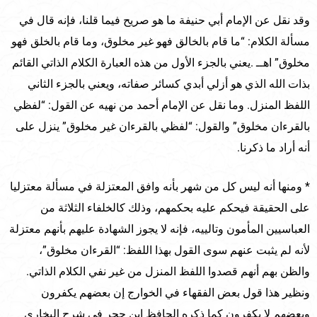
وقد نقل عن الإمام أبي حنيفة ما هو صريح فيما قلنا، فإنه قال في
مسألة الكلام: “ما قام بالخالق فهو غير مخلوق، وما قام بالخلق فهو
مخلوق” اهــ .يعني بالجزء الأول من هذه العبارة الكلام الذاتي القائم
بذات الله الذي هو أزلي أبدي كسائر صفاته، ويعني بالجزء الثاني
اللفظ المنزل. وما نقل عن الإمام أحمد من نهيه عن القول: “لفظي
بالقرءان مخلوق” والقول: “لفظي بالقرءان غير مخلوق” ينزل على
أنه أراد ما ذكرنا.
* ومنها أنه ليس كل من شهر بأنه وافق المعتزلة في مسألة معتزليا
على الحقيقة فيحكم عليه بحكمهم، وذلك كالخلفاء الثلاثة من
العباسيين المأمون وتالييه، فإنه لا يجوز الشهادة عليهم بأنهم معتزلة
لأنه لم يثبت عنهم سوى القول بهذا اللفظ: “القرءان مخلوق”،
والظن بهم أنهم قصدوا اللفظ المنزل من غير نفي الكلام الذاتي.
ونظير هذا قول بعض الفقهاء في الخوارج إن بعضهم يكفرون
وبعضهم لا يكفرون كما ذكره الحافظ ابن حجر في شرح البخاري