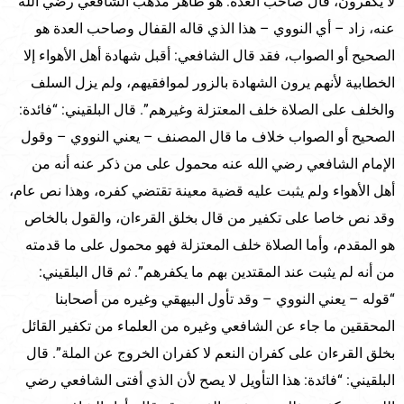
لا يكفرون، قال صاحب العدة: هو ظاهر مذهب الشافعي رضي الله
عنه، زاد – أي النووي – هذا الذي قاله القفال وصاحب العدة هو
الصحيح أو الصواب، فقد قال الشافعي: أقبل شهادة أهل الأهواء إلا
الخطابية لأنهم يرون الشهادة بالزور لموافقيهم، ولم يزل السلف
والخلف على الصلاة خلف المعتزلة وغيرهم”. قال البلقيني: “فائدة:
الصحيح أو الصواب خلاف ما قال المصنف – يعني النووي – وقول
الإمام الشافعي رضي الله عنه محمول على من ذكر عنه أنه من
أهل الأهواء ولم يثبت عليه قضية معينة تقتضي كفره، وهذا نص عام،
وقد نص خاصا على تكفير من قال بخلق القرءان، والقول بالخاص
هو المقدم، وأما الصلاة خلف المعتزلة فهو محمول على ما قدمته
من أنه لم يثبت عند المقتدين بهم ما يكفرهم”. ثم قال البلقيني:
“قوله – يعني النووي – وقد تأول البيهقي وغيره من أصحابنا
المحققين ما جاء عن الشافعي وغيره من العلماء من تكفير القائل
بخلق القرءان على كفران النعم لا كفران الخروج عن الملة”. قال
البلقيني: “فائدة: هذا التأويل لا يصح لأن الذي أفتى الشافعي رضي