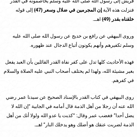
قريش إلى رسول الله صلى الله عليه وسلم يخاصمونه في القدر
فنزلت هذه الآية
إن المجرمين في ضلال وسعر {47}
إلى قوله
خلقناه بقدر {49}
اهــ.
وروى البيهقي عن رافع بن خديج عن رسول الله صلى الله عليه
وسلم تكفيرهم وأنهم يكونون أتباع الدجال عند ظهوره.
فهذه الأحاديث كلها تدل على كفر نفاة القدر القائلين بأن العبد يفعل
بغير مشيئة الله، ولهذا لم يختلف أصحاب النبي عليه الصلاة والسلام
في كفرهم.
روى البيهقي في كتاب القدر بالإسناد الصحيح عن سيدنا عمر رضي
الله عنه أن رجلا من أهل الذمة قال أمامه في الجابية “إن الله لا
يضل أحدا” فغضب عمر وقال: “كذبت يا عدو الله ولولا أنك من أهل
الذمة لضربت عنقك هو أضلك وهو يدخلك النار” اهــ.