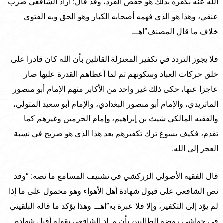
الله عنه بكفره بذلك هو حفص الفرد، وقد قال: أراد الشافعي ضرب
عنقي، وهذا هو الذي فهمه أصحابه الكبار وهو الحق وبه الفتوى
خلاف ما قال المصنف”اهــ.
فلا يجوز التردد في تكفير المعتزلة القائلين بأن الله كان قادرا على
خلق حركات العباد وسكونهم ثم لما أعطاهم القدرة عليها صار
عاجزا عنها، حكى ذلك غير واحد من الأكابر منهم الإمام أبو منصور
الماتريدي، والإمام أبو منصور البغدادي، والإمام أبو سعيد المتولي،
والفقيه المالكي شيث بن إبراهيم، وإمام الحرمين وغيرهم كما
تقدم، فكيف يسوغ ترك تكفيرهم بعد هذا الذي هو صريح في نسبة
العجز إلى الله.
قال الفقيه الأصولي الزركشي في تشنيف المسامع ما نصه: “وقد
نص الشافعي على قبول شهادة أهل الأهواء وهو محمول على ما إذا
لم يؤد إلى التكفير، وإلا فلا عبرة به”اهــ. وهذا يؤكد ما قاله البلقيني
في حواشي روضة الطالبين بأن مراد الشافعي بقوله أقبل شهادة