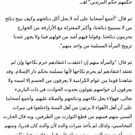
حكمهم حكم المرتدين” اهــ.
ثم قال: “أجمع أصحابنا على أنه لا يحل أكل ذبائحهم وكيف نبيح ذبائح
من لا يستبيح ذبائحنا، وأكثر المعتزلة مع الأزارقة من الخوارج
يحرمون ذبائحنا. وقولنا فيهم أشد من قولهم فينا ولا يجوز عندنا
تزويج المرأة المسلمة من واحد منهم”.
ثم قال: “والمرأة منهم إن اعتقدت اعتقادهم حرم نكاحها وإن لم
تعتقد اعتقادهم لم يحرم نكاحها لأنها مسلمة بحكم دار الإسلام. وقد
شاهدنا قوما من عوام الكرامية لا يعرفون من الجسم إلا اسمه ولا
يعرفون أن خواصهم يقولون بحدوث الحوادث في ذات البارىء
تعالى، فهؤلاء يحل نكاحهم وذبائحهم والصلاة عليهم. وأجمع أصحابنا
على أن أهل الأهواء لا يرثون من أهل السنة واختلفوا في ميراث
السني منهم فمنهم من قطع التوارث من الطرفين، وبه قال الحارث
المحاسبي، ولذلك لم يأخذ ميراث والده لأن والده كان قدريا، ومنهم
من رأى توريث السني منهم وبناه على قول معاذ بن جبل: “إن