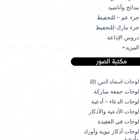
مدائح وأناشيد
جزء عم – للتحفيظ
جزء تبارك-للتحفيظ
دروس الإذاعة
المزيد+
لوحات اسماء النبي ﷺ
لوحات جمعة مباركة
لوحات الدعاء – أدعية
لوحات الأدعية والأذكار
لوحات في العقيدة
لوحات أذكار نبوية وأوراد
وأدعية