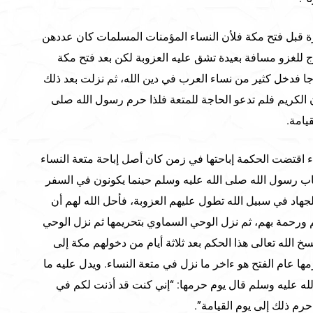
رة قبل فتح مكة فلأن النساء المؤمنات المسلمات كان عددهن
ج للغزو مسافة بعيدة تشق عليه العزوبة لكن بعد فتح مكة
جا فدخل كثير من نساء العرب في دين الله، ثم نزلت بعد ذلك
 الكريم فلم تدعو الحاجة للمتعة فلذا حرم رسول الله صلى
يامة.
ء اقتضت الحكمة إباحتها في زمن كان أصل إباحة متعة النساء
 رسول الله صلى الله عليه وسلم حينما يكونون في السفر
اد في سبيل الله تطول عليهم العزوبة، فأحل الله لهم أن
م ورحمة بهم، ثم نزل الوحي السماوي بتحريمها ثم نزل الوحي
سخ الله تعالى هذا الحكم بعد ثلاثة أيام من دخولهم مكة إلى
ها عام الفتح هو ءاخر ما نزل في متعة النساء. ويدل عليه ما
له عليه وسلم قال يوم حرمها: “إني كنت قد أذنت لكم في
حرم ذلك إلى يوم القيامة”.