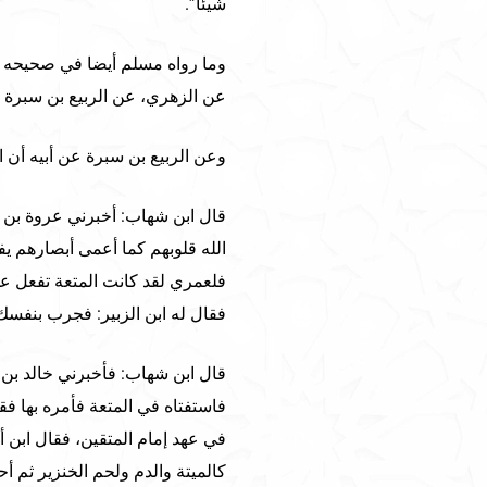
شيئا”.
وما رواه مسلم أيضا في صحيحه من 
عن الزهري، عن الربيع بن سبرة عن
وعن الربيع بن سبرة عن أبيه أن 
قال ابن شهاب: أخبرني عروة بن الز
الله قلوبهم كما أعمى أبصارهم ي
فلعمري لقد كانت المتعة تفعل عل
فقال له ابن الزبير: فجرب بنفسك 
قال ابن شهاب: فأخبرني خالد بن 
فاستفتاه في المتعة فأمره بها فق
في عهد إمام المتقين، فقال ابن أ
كالميتة والدم ولحم الخنزير ثم أح