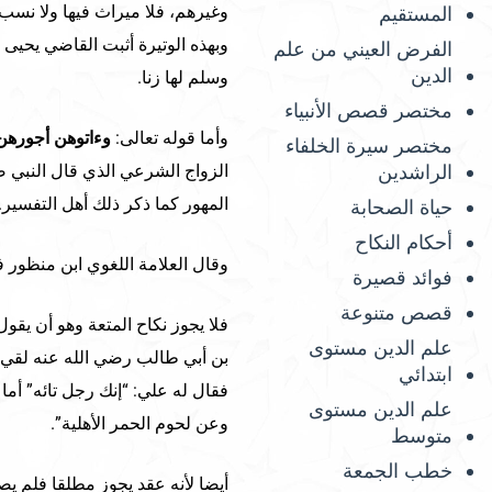
وغيرهم، فلا ميراث فيها ولا نسب 
المستقيم
وبهذه الوتيرة أثبت القاضي يحيى 
الفرض العيني من علم
الدين
وسلم لها زنا.
مختصر قصص الأنبياء
وأما قوله تعالى:
وءاتوهن أجورهن
مختصر سيرة الخلفاء
الراشدين
الزواج الشرعي الذي قال النبي صلى
المهور كما ذكر ذلك أهل التفسير.
حياة الصحابة
أحكام النكاح
وقال العلامة اللغوي ابن منظور ف
فوائد قصيرة
قصص متنوعة
فلا يجوز نكاح المتعة وهو أن يقو
علم الدين مستوى
بن أبي طالب رضي الله عنه لقي 
ابتدائي
فقال له علي: “إنك رجل تائه” أم
علم الدين مستوى
وعن لحوم الحمر الأهلية”.
متوسط
خطب الجمعة
أيضا لأنه عقد يجوز مطلقا فلم يصح 