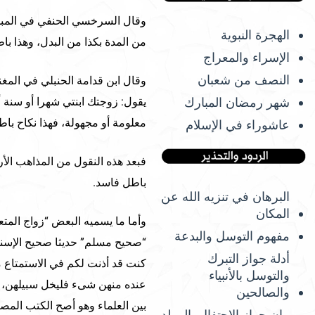
وقال السرخسي الحنفي في المبسوط
الهجرة النبوية
من المدة بكذا من البدل، وهذا باط
الإسراء والمعراج
النصف من شعبان
وقال ابن قدامة الحنبلي في المغن
شهر رمضان المبارك
يقول: زوجتك ابنتي شهرا أو سنة أ
معلومة أو مجهولة، فهذا نكاح باط
عاشوراء في الإسلام
فبعد هذه النقول من المذاهب الأرب
باطل فاسد.
البرهان في تنزيه الله عن
المكان
وأما ما يسميه البعض “زواج المتع
مفهوم التوسل والبدعة
“صحيح مسلم” حديثا صحيح الإسناد 
أدلة جواز التبرك
كنت قد أذنت لكم في الاستمتاع م
والتوسل بالأنبياء
عنده منهن شىء فليخل سبيلهن، و
والصالحين
بين العلماء وهو أصح الكتب المص