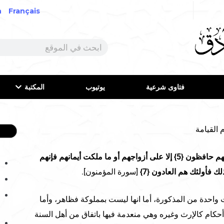
h
Français
فتاوى شرعية
يوتيوب
المكتبة
 القيامة
والذين هم لفروجهم حافظون {5} إلا على أزواجهم أو ما ملكت أيمانهم فإنهم
[سورة المؤمنون].
ست واحدة من المذكورة، أما انها ليست بمملوكة فظاهر، وأما
أحكام كالإرث وغيره وهي منعدمة فيها باتفاق من أهل السنة