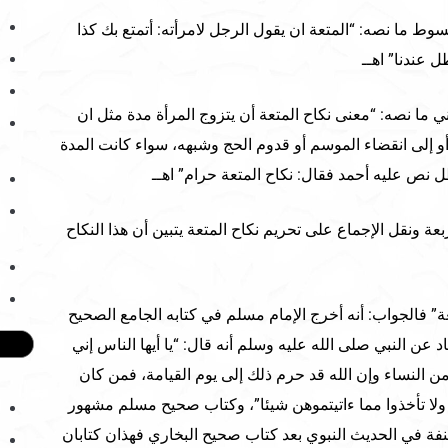
 ما نصه: “المتعة ان يقول الرجل لامرأته: أتمتع بك كذا
ل عندنا” اهــ
ي ما نصه: “معنى نكاح المتعة أن يتزوج المرأة مدة مثل ان
و إلى انقضاء الموسم أو قدوم الحج وشبهه، سواء كانت المدة
ل نص عليه أحمد فقال: نكاح المتعة حرام” اهــ
عة ونقل الإجماع على تحريم نكاح المتعة يتبين أن هذا النكاح
ة” فالجواب: أنه أخرج الإمام مسلم في كتابه الجامع الصحيح
عن النبي صلى الله عليه وسلم أنه قال: “يا أيها الناس إني
ن النساء وإن الله قد حرم ذلك إلى يوم القيامة، فمن كان
لا تأخذوا مما ءاتيتموهن شيئا”، وكتاب صحيح مسلم مشهور
نفة في الحديث النبوي بعد كتاب صحيح البخاري فهذان كتابان