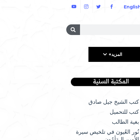
Englis
المزيد+
كتب الشيخ جيل صادق
كتب للتحميل
بغية الطالب
نُور العُيون في تلخيص سيرة
الأمِين الـمَأمُونِ