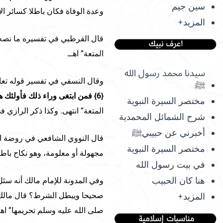
سين جيم
وعدة الوفاة فكان باطلا كسائر الأ
المزيد+
قال القرطبي في تفسيره ما نصه: 
المتعة” اهــ
سيدنا محمد رسول الله
وقال النسفي في تفسير قوله تعا
ﷺ
{6} فمن ابتغى وراء ذلك فأولئك هم العادون {7}
مختصر السيرة النبوية
المتعة” انتهى. وكذا ذكر الرازي ف
شرح الشمائل المحمدية
أخبرني عن حبيبيﷺ
قال النووي الشافعي في روضة الط
مختصر السيرة النبوية
مجهولة أو معلومة، وهو نكاح باطل
في بيت رسول الله
هنا كان الحبيب
وفي المدونة للإمام مالك أنه سئل
صحيحا ويبطل الشرط؟ قال مالك: 
المزيد+
صلى الله عليه وسلم تحريمها” اهـ