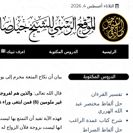
الثلاثاء أغسطس 4, 2026
الرئيسية
الدروس المكتوبة
اعرف نبيك ﷺ
بيان أن نكاح المتعة محرم إلى يوم
قال الله تعالى:
تفسير القرءان
غير ملومين {6} فمن ابتغى وراء ذلك فأولئك هم العادون {7}
حل ألفاظ مختصر عبد
الله الهرري
فهذه الآية تفيد أن التمتع بها لي
شرح كتاب عمدة الراغب
انها ليست بزوجة فلأن الزواج له 
حل ألفاظ الصراط