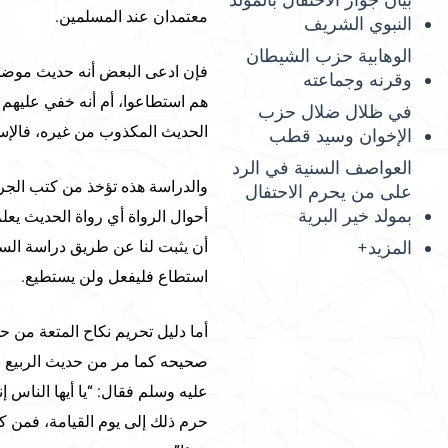
بيان جواز الاحتفال بالمولد
معتمدان عند المسلمين.
النبوي الشريف
الوهابية حزب الشيطان
فإن ادعى البعض أنه حديث موضوع
وقرنه وجماعته
هم استطاعوا، أم أنه خفي عليهم
في ظلال ضلال حزب
الحديث المكذوب من غيره، فالإسنا
الإخوان وسيد قطب
العواصف السنية في الرد
والدراسة هذه تؤخذ من كتب الجرح
على من يحرم الاحتفال
بمولد خير البرية
أحوال الرواة أي رواة الحديث يع
أن يثبت لنا عن طريق دراسة الس
المزيد+
استطاع فليفعل ولن يستطيع.
أما دليل تحريم نكاح المتعة من 
صحيحه كما مر من حديث الربيع بن
عليه وسلم فقال: “يا أيها الناس 
حرم ذلك إلى يوم القيامة، فمن ك