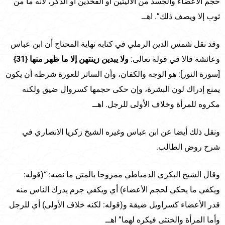
حجم الأعضاء والجسد من الأليتين أو الفخذين أو الذكر، لأنه ما من
ثوب إلا ويصف ذلك”. اهــ
وقد نقل شمس الدين الرملي في كتابه نهاية المحتاج أن ابن عباس
وعائشة قالا في قوله تعالى:
ولا يبدين زينتهن إلا ما ظهر منها
{31}
[سورة النور]: هو الوجه والكفان، وأن الساتر للعورة شرطه أن يكون
يمنع إدراك لون البشرة، وإن حكى حجمها كسروال ضيق ولكنه
مكروه للمرأة وخلاف الأولى للرجل. اهــ
ونقل ذلك أيضا عن ابن عباس وغيره الشيخ زكريا الانصاري في
شرح روض الطالب.
وقال الشيخ البكري الدمياطي ممزوجا بالمتن ما نصه: “(قوله:
ويكفي ما يحكي لحجم الأعضاء) أي ويكفي جرم يدرك الناس منه
قدر الأعضاء كسراويل ضيقة و(قوله: لكنه خلاف الأولى) أي للرجل
وأما المرأة والخنثى فيكره لهما” اهــ