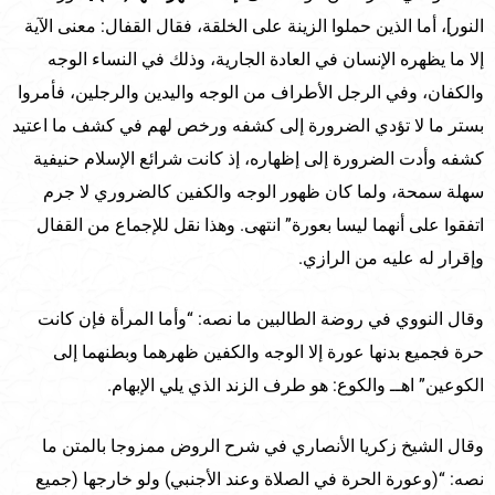
النور]، أما الذين حملوا الزينة على الخلقة، فقال القفال: معنى الآية
إلا ما يظهره الإنسان في العادة الجارية، وذلك في النساء الوجه
والكفان، وفي الرجل الأطراف من الوجه واليدين والرجلين، فأمروا
بستر ما لا تؤدي الضرورة إلى كشفه ورخص لهم في كشف ما اعتيد
كشفه وأدت الضرورة إلى إظهاره، إذ كانت شرائع الإسلام حنيفية
سهلة سمحة، ولما كان ظهور الوجه والكفين كالضروري لا جرم
اتفقوا على أنهما ليسا بعورة” انتهى. وهذا نقل للإجماع من القفال
وإقرار له عليه من الرازي.
وقال النووي في روضة الطالبين ما نصه: “وأما المرأة فإن كانت
حرة فجميع بدنها عورة إلا الوجه والكفين ظهرهما وبطنهما إلى
الكوعين” اهــ والكوع: هو طرف الزند الذي يلي الإبهام.
وقال الشيخ زكريا الأنصاري في شرح الروض ممزوجا بالمتن ما
نصه: “(وعورة الحرة في الصلاة وعند الأجنبي) ولو خارجها (جميع