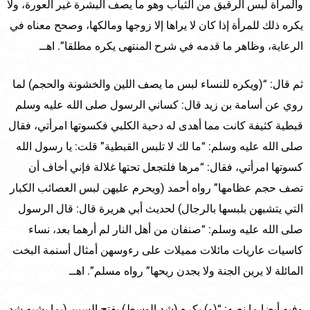
والمرأة لبس الرقيق من الثياب وهو ما يصف البشرة غير العورة، ولا
يكره ذلك للمرأة إذا كان لا يراها إلا زوجها ومالكها، وصحح معناه في
الرعاية، وظاهر ما قدمه في شرح المنتهى يكره مطلقا”. اهــ
ثم قال: “(ويكره للنساء لبس ما يصف اللين والخشونة والحجم) لما
روي عن أسامة بن زيد قال: كساني الرسول صلى الله عليه وسلم
قبطية كثيفة كانت مما أهدى له دحية الكلبي فكسوتها امرأتي، فقال
صلى الله عليه وسلم: “ما لك لا تلبس القبطية” قلت: يا رسول الله
كسوتها امرأتي، فقال: “مرها فلتجعل تحتها غلالة فإني أخاف أن
تصف حجم عظامها” رواه أحمد (ويحرم عليهن لبس العصائب الكبار
التي يتشبهن بلبسها بالرجال) لحديث أبي هريرة قال: قال الرسول
صلى الله عليه وسلم: “صنفان من أهل النار لم أرهما بعد، نساء
كاسيات عاريات مائلات مميلات على رءوسهن أمثال أسنمة البخت
المائلة لا يرين الجنة ولا يجدن ريحها” رواه مسلم”. اهــ
وفيه أيضا ما نصه: “(و) يكره (شد الوسط) بفتح السين (بما يشبه شد