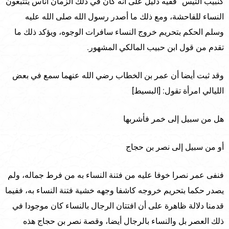
كنبيب التيس” ففيه دليل على أنه كان في ذلك الزمان أناس يتتبعون
النساء للفاحشة، ومع ذلك ما أصدر رسول الله صلى الله عليه
وسلم الحكم بتحريم خروج النساء سافرات الوجوه، ويؤكد ذلك ما
تقدم من قول ابن حبيب المالكي المشهور.
وقد ثبت أيضا أن عمر بن الخطاب رضي الله عنهما سمع في بعض
الليالي امرأة تقول: [البسيط]
هل من سبيل إلى خمر فأشربها
أو من سبيل إلى نصر بن حجاج
فنفى عمر نصرا خوفا عليه من فتنة النساء به من فرط جماله، ولم
يصدر حكما بتحريم خروجه كاشفا وجهه خشية فتنة النساء به، ففيما
قدمنا دلالة ظاهرة على أن افتتان الرجال بالنساء كان موجودا في
ذلك العصر بل والنساء بالرجال أيضا، وقصة نصر بن حجاج هذه