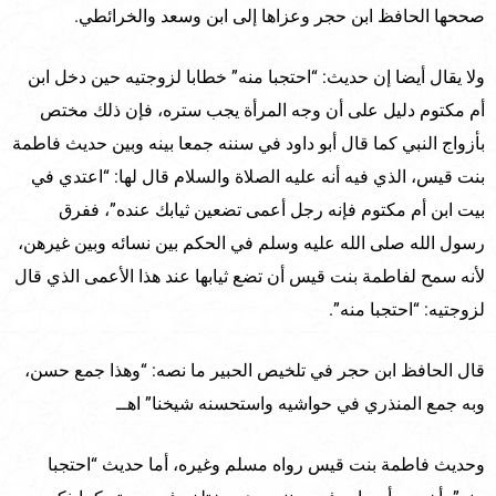
صححها الحافظ ابن حجر وعزاها إلى ابن وسعد والخرائطي.
ولا يقال أيضا إن حديث: “احتجبا منه” خطابا لزوجتيه حين دخل ابن
أم مكتوم دليل على أن وجه المرأة يجب ستره، فإن ذلك مختص
بأزواج النبي كما قال أبو داود في سننه جمعا بينه وبين حديث فاطمة
بنت قيس، الذي فيه أنه عليه الصلاة والسلام قال لها: “اعتدي في
بيت ابن أم مكتوم فإنه رجل أعمى تضعين ثيابك عنده”، ففرق
رسول الله صلى الله عليه وسلم في الحكم بين نسائه وبين غيرهن،
لأنه سمح لفاطمة بنت قيس أن تضع ثيابها عند هذا الأعمى الذي قال
لزوجتيه: “احتجبا منه”.
قال الحافظ ابن حجر في تلخيص الحبير ما نصه: “وهذا جمع حسن،
وبه جمع المنذري في حواشيه واستحسنه شيخنا” اهــ
وحديث فاطمة بنت قيس رواه مسلم وغيره، أما حديث “احتجبا