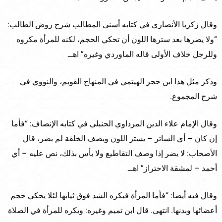
وقال زكريا الأنصاري في كتابه أسنى المطالب شرح روض الطالب:
“ولا يضرها بعد سترها اللون أن تحكي الحجم، لكنه للمرأة مكروه
وللرجل خلاف الأولى قاله الماوردي وغيره” اهــ
وذكر مثل هذا ابن حجر الهيتمي في المنهاج القويم، والنووي في
شرح المجموع.
وقال الإمام علاء الدين المرداوي الحنبلي في كتابه الإنصاف: “فأما
إن كان – أي الساتر – يستر اللون ويصف الخلقة لم يضر، قال
الأصحاب: لا يضر إذا وصف التقاطيع ولا بأس بذلك، نص عليه – أي
أحمد – لمشقة الاحتراز” اهــ
وقال فيه أيضا: “فأما المرأة فيكره الشد فوق ثيابها لئلا يحكي حجم
أعضائها وبدنها. انتهى. قال ابن تميم وغيره: ويكره للمرأة في الصلاة