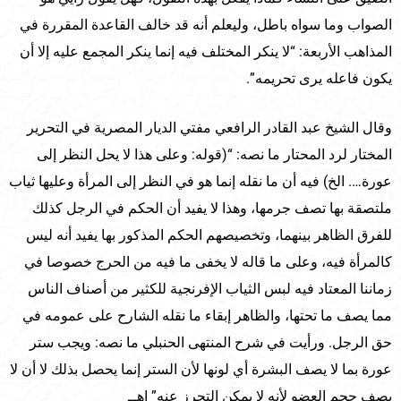
الصواب وما سواه باطل، وليعلم أنه قد خالف القاعدة المقررة في
المذاهب الأربعة: “لا ينكر المختلف فيه إنما ينكر المجمع عليه إلا أن
يكون فاعله يرى تحريمه”.
وقال الشيخ عبد القادر الرافعي مفتي الديار المصرية في التحرير
المختار لرد المحتار ما نصه: “(قوله: وعلى هذا لا يحل النظر إلى
عورة…. الخ) فيه أن ما نقله إنما هو في النظر إلى المرأة وعليها ثياب
ملتصقة بها تصف جرمها، وهذا لا يفيد أن الحكم في الرجل كذلك
للفرق الظاهر بينهما، وتخصيصهم الحكم المذكور بها يفيد أنه ليس
كالمرأة فيه، وعلى ما قاله لا يخفى ما فيه من الحرج خصوصا في
زماننا المعتاد فيه لبس الثياب الإفرنجية للكثير من أصناف الناس
مما يصف ما تحتها، والظاهر إبقاء ما نقله الشارح على عمومه في
حق الرجل. ورأيت في شرح المنتهى الحنبلي ما نصه: ويجب ستر
عورة بما لا يصف البشرة أي لونها لأن الستر إنما يحصل بذلك لا أن لا
يصف حجم العضو لأنه لا يمكن التحرز عنه” اهــ