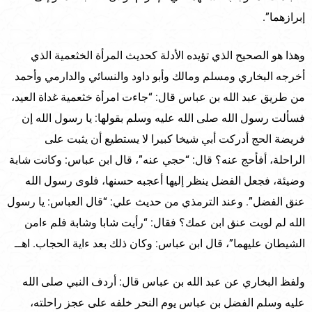
إبرازهما”.
وهذا هو الصحيح الذي تؤيده الأدلة كحديث المرأة الخثعمية الذي
أخرجه البخاري ومسلم ومالك وأبو داود والنسائي والدارمي وأحمد
من طريق عبد الله بن عباس قال: “جاءت امرأة خثعمية غداة العيد،
فسألت رسول الله صلى الله عليه وسلم بقولها: يا رسول الله إن
فريضة الحج أدركت أبي شيخا كبيرا لا يستطيع أن يثبت على
الراحلة، أفأحج عنه؟ قال: “حجي عنه”، قال ابن عباس: وكانت شابة
وضيئة، فجعل الفضل ينظر إليها أعجبه حسنها، فلوى رسول الله
عنق الفضل”. وعند الترمذي من حديث علي: “قال العباس: يا رسول
الله لم لويت عنق ابن عمك؟ فقال: “رأيت شابا وشابة فلم ءامن
الشيطان عليهما”، قال ابن عباس: وكان ذلك بعد ءاية الحجاب. اهــ
ولفظ البخاري عن عبد الله بن عباس قال: أردف النبي صلى الله
عليه وسلم الفضل بن عباس يوم النحر خلفه على عجز راحلته،