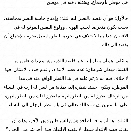
في موطن بالإجماع، ويختلف فيه في موطن.
فالأول: هو أن يقصد بالنظر إليه التلذذ وإمتاع حاسة البصر بمحاسنه،
بحيث يكون متعرضا لجلب الهوى، وولوع النفس الموقع له في
الافتتان. هذا مما لا خلاف في تحريم النظر إليه بل يحرم بالإجماع أن
يقصد إلى ذلك.
والثاني: هو أن ينظر إليه غير قاصد اللذة، وهو مع ذلك ءامن من
الفتنة، فهذان شرطان: عدم قصد الالتذاذ، وعدم خوف الافتتان. فهذا
لا خلاف فيه أنه لا إثم عليه في هذا النظر الواقع منه في هذا
الموطن، ويكون حينئذ بنظره إليه بمثابة من ليس له أرب في النساء
من الرجال، يجوز له من النظر إليهم ما يجوز لذلك من النظر إليهن،
على ما سنبين إن شاء الله تعالى في باب نظر الرجال إلى النساء.
الثالث: هو أن يتوفر له أحد هذين الشرطين دون الآخر، وذلك أن
يفوته قصد الالتذاذ فينظر لا بقصد الالتذاذ، فهذا أحد شرطي الجواز”