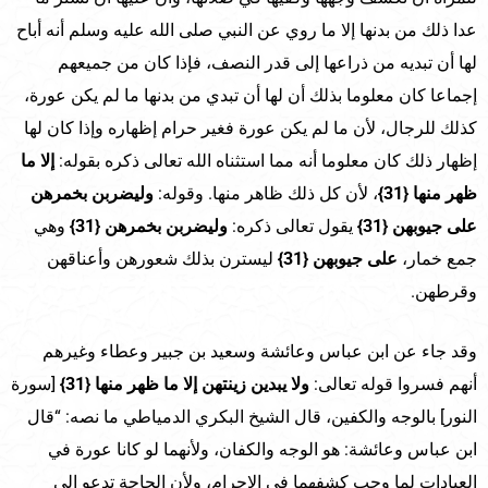
عدا ذلك من بدنها إلا ما روي عن النبي صلى الله عليه وسلم أنه أباح
لها أن تبديه من ذراعها إلى قدر النصف، فإذا كان من جميعهم
إجماعا كان معلوما بذلك أن لها أن تبدي من بدنها ما لم يكن عورة،
كذلك للرجال، لأن ما لم يكن عورة فغير حرام إظهاره وإذا كان لها
إظهار ذلك كان معلوما أنه مما استثناه الله تعالى ذكره بقوله:
إلا ما
ظهر منها
{31}
، لأن كل ذلك ظاهر منها. وقوله:
وليضربن بخمرهن
على جيوبهن
{31}
يقول تعالى ذكره:
وليضربن بخمرهن {31}
وهي
جمع خمار،
على جيوبهن
{31}
ليسترن بذلك شعورهن وأعناقهن
وقرطهن.
وقد جاء عن ابن عباس وعائشة وسعيد بن جبير وعطاء وغيرهم
أنهم فسروا قوله تعالى:
ولا يبدين زينتهن إلا ما ظهر منها
{31}
[سورة
النور] بالوجه والكفين، قال الشيخ البكري الدمياطي ما نصه: “قال
ابن عباس وعائشة: هو الوجه والكفان، ولأنهما لو كانا عورة في
العبادات لما وجب كشفهما في الإحرام، ولأن الحاجة تدعو إلى