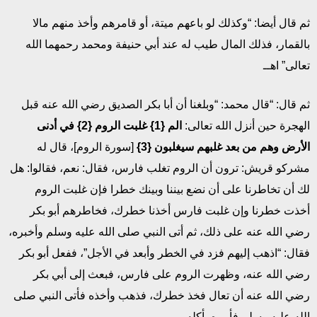
ثم قال أيضا: “وكذلك لو باعهم ميتة، أو قامرهم وأخذ منهم مالا
بالقمار، فذلك المال طيب له عند أبي حنيفة ومحمد رحمهما الله
تعالى” اهــ
ثم قال: “قال محمد: “وبلغنا أن أبا بكر الصديق رضي الله عنه قبل
الهجرة حين أنزل الله تعالى:
الم {1} غلبت الروم {2} في أدنى
الأرض وهم من بعد غلبهم سيغلبون {3}
[سورة الروم]، قال له
مشركو قريش: ترون أن الروم تغلب فارس، فقال: نعم، فقالوا: هل
لك أن تخاطرنا على أن نضع بيننا وبينك خطرا فإن غلبت الروم
أخذت خطرنا وإن غلبت فارس أخذنا خطرك، فخاطرهم أبو بكر
رضي الله عنه على ذلك، ثم أتى النبي صلى الله عليه وسلم وأخبره،
فقال: “اذهب إليهم فزد في الخطر وأبعد في الأجل”، ففعل أبو بكر
رضي الله عنه، وظهرت الروم على فارس، فبعث إلى أبي بكر
رضي الله عنه أن تعال فخذ خطرك، فذهب وأخذه فأتى النبي صلى
الله عليه وسلم فأمره بأكله.