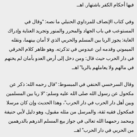
فيها أحكام الكفر باشتهار. اهــ
وفي كتاب الإنصاف للمرداوي الحنبلي ما نصه: “وقال في
المستوعب في باب الجهاد والمحرر والمنور وتجريد العناية وإدراك
الغاية: يجوز الربا بين المسلم والحربي الذي لا أمان بينهما، ونقله
الميموني وقدمه ابن عبدوس في تذكرته. وهو ظاهر كلام الخرقي
في دار الحرب حيث قال: ومن دخل إلى أرض العدو بأمان لم يخنهم
في مالهم ولا يعاملهم بالربا” اهــ
وقال السرخسي الحنفي في المبسوط: “قال رحمه الله: ذكر عن
مكحول عن رسول الله صلى الله عليه وسلم: “لا ربا بين المسلمين
وبين أهل دار الحرب في دار الحرب”، وهذا الحديث وإن كان مرسلا
فمكحول فقيه ثقة، والمرسل من مثله مقبول، وهو دليل لأبي حنيفة
ومحمد رحمهما الله تعالى في جواز بيع المسلم الدرهم بالدرهمين
من الحربي في دار الحرب” اهــ