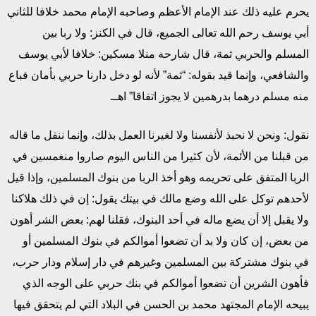
يحرم عليه ذلك عند الإمام الأعظم وصاحبه الإمام محمد خلافا للثاني
أبي يوسف رحم الله تعالى الجميع، قال في الكنز: ولا ربا بين
المسلم والحربي ثمة، قال شارحه منلا مسكين: خلافا لأبي يوسف
والشافعي، وإنما قيد بقوله: “ثمة” لأنه لو دخل دارنا حربي بأمان فباع
منه مسلم درهما بدرهمين لا يجوز اتفاقا” اهــ
نقول: ونحن لا نحبذ لأنفسنا ولا لغيرنا العمل بذلك، وإنما ننقل ما قاله
من قبلنا من الأئمة، لأن كثيرا من الناس اليوم صاروا منغمسين في
الربا المتفق على تحريمه وهو أخذ الربا من بنوك المسلمين، وإذا قيل
لأحدهم توكل على الله وضع مالك في بيتك يقول: إن في ذلك هلاكنا
ولا يقبل إلا أن يضع ماله في أحد البنوك، فقلنا لهم: بعض الشر أهون
من بعض، إن كان ولا بد أن تضعوا أموالكم في بنوك المسلمين أو
في بنوك مشتركة بين المسلمين وغيرهم في دار إسلام ودار حرب،
فأهون الشرين أن تضعوا أموالكم في بنك حربي على الوجه الذي
يبيحه الإمام المجتهد محمد بن الحسن في البلاد التي لم يتحقق فيها