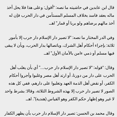
قال ابن عابدين في حاشيته ما نصه: “أقول: وعلى هذا فلا يحل أخذ
ماله بعقد فاسد بخلاف المسلم المستأمن في دار الحرب فإن له
أخذ مالهم برضاهم ولو بربا أو قمار” اهــ
وفي الدر المختار ما نصه: “لا تصير دار الإسلام دار حرب إلا بأمور
ثلاثة: بإجراء أحكام أهل الشرك، وباتصالها بدار الحرب، وبأن لا يبقى
فيها مسلم أو ذمي ءامن بالأمان الأول” اهــ
وقال: “قوله: “لا تصير دار الإسلام دار حرب…” أي بأن يغلب أهل
الحرب على دار من دورنا، أو ارتد أهل مصر وغلبوا وأجروا أحكام
الكفر، أو نقض أهل الذمة العهد وتغلبوا على دارهم، ففي كل هذه
الصور لا تصير دار حرب إلا بهذه الشروط الثلاثة، وقالا: بشرط واحد
لا غير وهو إظهار حكم الكفر وهو القياس (هندية)”. اهــ
وقال محمد بن الحسن: تصير دار الإسلام دار حرب بأن يظهر الكفار