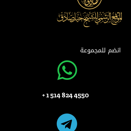
انضم للمجموعة
4550 824 514 1 +