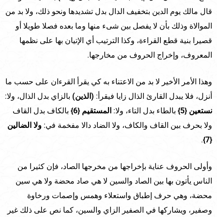
قال مالك يوم الدين بتخفيف الدال بدل تشديدها ونحو ذلك، ولا بد من
الموالاة وذلك بأن لا يفصل بين شىء منها وما بعده فصلا طويلا أو
قصيرا بنية قطع القراءة، وكذا الترتيب أي الإتيان بها على نظمها
المعروف، وإخراج الحروف من مخارجها.
وهذا الأمر الأخير لا بد من الاعتناء به كي يقرأ القرءان على حسب ما
أنزل، فلا يبدل القارئ الذال زايا فيقرأ:
(الذين)
بالزاي بدل الذال، ولا:
نستعين {5}
بالطاء بدل التاء، ولا:
المستقيم {6}
بالكاف بدل القاف
ولا بحرف بين القاف والكاف، ولا الضاد دالا مفخمة في:
ولا الضالين
.
{7}
وأولى الحروف عناية بإخراجها من مخرجها الصاد، فإن كثيرا من
الناس يأتون بها بين الصاد والسين لا هي صاد محضة ولا هي سين
محضة، وهي حرف إطباق واستعلاء وهمس وإصمات ورخاوة
وصفير، ويشاركها في الصفير الزاي والسين، كما نص على ذلك غير