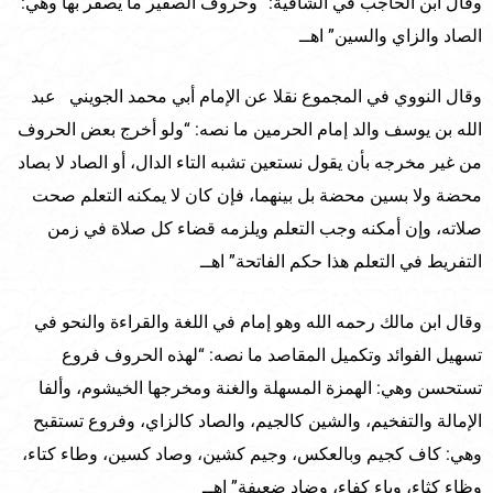
وقال ابن الحاجب في الشافية: “وحروف الصفير ما يصفر بها وهي:
الصاد والزاي والسين” اهــ
وقال النووي في المجموع نقلا عن الإمام أبي محمد الجويني عبد
الله بن يوسف والد إمام الحرمين ما نصه: “ولو أخرج بعض الحروف
من غير مخرجه بأن يقول نستعين تشبه التاء الدال، أو الصاد لا بصاد
محضة ولا بسين محضة بل بينهما، فإن كان لا يمكنه التعلم صحت
صلاته، وإن أمكنه وجب التعلم ويلزمه قضاء كل صلاة في زمن
التفريط في التعلم هذا حكم الفاتحة” اهــ
وقال ابن مالك رحمه الله وهو إمام في اللغة والقراءة والنحو في
تسهيل الفوائد وتكميل المقاصد ما نصه: “لهذه الحروف فروع
تستحسن وهي: الهمزة المسهلة والغنة ومخرجها الخيشوم، وألفا
الإمالة والتفخيم، والشين كالجيم، والصاد كالزاي، وفروع تستقبح
وهي: كاف كجيم وبالعكس، وجيم كشين، وصاد كسين، وطاء كتاء،
وظاء كثاء، وباء كفاء، وضاد ضعيفة” اهــ