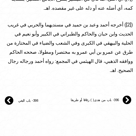
كمه، أي أضله عنه أو دله على غير مقصده. اهـ.
([2]) أخرجه أحمد وعبد بن حميد في مسنديهما والحربي في غريب
الحديث وابن حبان والحاكم والطبراني في الكبير وأبو نعيم في
الحلية والبيهقي في الكبرى وفي الشعب والضياء في المختارة من
طرق عن عمرو بن أبي عمرو به مختصرا ومطولا، صححه الحاكم
ووافقه الذهبي، قال الهيثمي في المجمع: رواه أحمد ورجاله رجال
الصحيح. اهـ.
396- باب من هدى( ) زقاقا أو طريقا
398- باب البغي