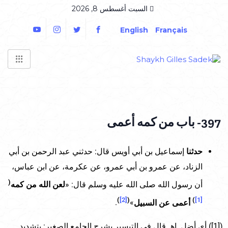
السبت أغسطس 8, 2026
English
Français
397- باب من كمه أعمى
حدثنا
إسماعيل بن أبي أويس قال: حدثني عبد الرحمن بن أبي
الزناد، عن عمرو بن أبي عمرو، عن عكرمة، عن ابن عباس،
(
أن رسول الله صلى الله عليه وسلم قال: «
لعن الله من كمه
)
[2]
(
)
[1]
أعمى عن السبيل
»
.
([1]) أي أضل. اهـ قال في التيسير بشرح الجامع الصغير: بتشديد