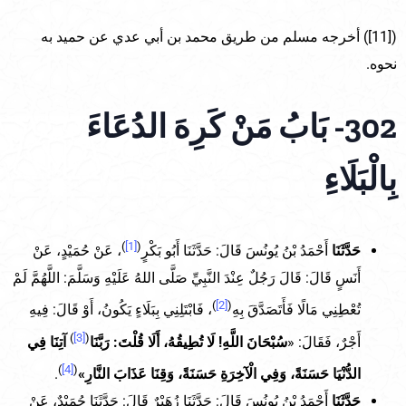
([11]) أخرجه مسلم من طريق محمد بن أبي عدي عن حميد به
نحوه.
302- بَابُ مَنْ كَرِهَ الدُعَاءَ
بِالْبَلَاءِ
)
[1]
(
حَدَّثَنَا
أَحْمَدُ بْنُ يُونُسَ قَالَ: حَدَّثَنَا أَبُو بَكْرٍ
، عَنْ حُمَيْدٍ، عَنْ
أَنَسٍ قَالَ: قَالَ رَجُلٌ عِنْدَ النَّبِيِّ صَلَّى اللهُ عَلَيْهِ وَسَلَّمَ: اللَّهُمَّ لَمْ
)
[2]
(
تُعْطِنِي مَالًا فَأَتَصَدَّقَ بِهِ
، فَابْتَلِنِي بِبَلَاءٍ يَكُونُ، أَوْ قَالَ: فِيهِ
)
[3]
(
أَجْرٌ، فَقَالَ: «
سُبْحَانَ اللَّهِ! لَا تُطِيقُهُ، أَلَا قُلْتَ: رَبَّنَا
آتِنَا فِي
)
[4]
(
الدُّنْيَا حَسَنَةً، وَفِي الْآخِرَةِ حَسَنَةً، وَقِنَا عَذَابَ النَّارِ»
.
حَدَّثَنَا
أَحْمَدُ بْنُ يُونُسَ قَالَ: حَدَّثَنَا زُهَيْرٌ قَالَ: حَدَّثَنَا حُمَيْدٌ، عَنْ