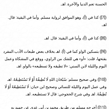
الحسنة تعم الدنيا والآخرة. اهـ.
([7]) كذا في (أ)، وهو الموافق لرواية مسلم. وأما في البقية: قال.
اهـ.
([8]) كذا في (أ)، وأما في البقية: قال. اهـ.
([9]) بتسكين الواو كما في (أ). اهـ بخلاف بعض طبعات الأدب المفرد
بفتحها، قلت: «أو» هي للشك من الراوي، ووقع في المشكاة وعمل
اليوم والليلة لابن السني: «لا تطيقه ولا تسطيعه» بالواو. اهـ.
([10]) وفي صحيح مسلم: سُبْحَانَ اللهِ لَا تُطِيقُهُ أَوْ لَا تَسْتَطِيعُهُ. اهـ
وفي عمل اليوم والليلة للنسائي وصحيح ابن حبان: لَا تَسْتَطِيعُهُ أَوْ لَا
تُطِيقُهُ. اهـ وفي شرح الحجوجي: قال لا تستطيعه. اهـ.
([11]) أخرجه مسلم من طريق محمد بن أبي عدي عن حميد به