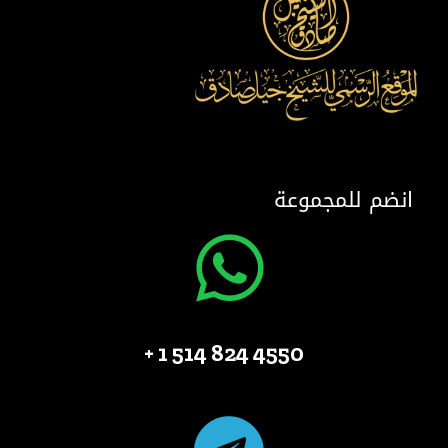
انضم للمجموعة
4550 824 514 1 +