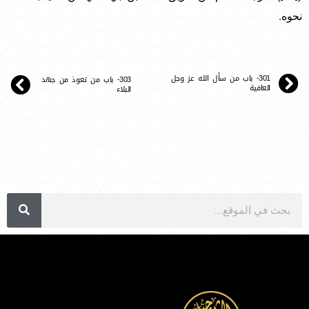
نحوه.
301- باب من سأل الله عز وجل
303- باب من تعوذ من جهد
العافية
البلاء