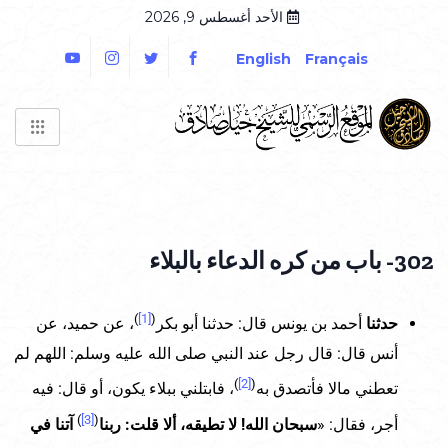
الأحد أغسطس 9, 2026
English
Français
302- باب من كره الدعاء بالبلاء
)
[1]
(
حدثنا
أحمد بن يونس قال: حدثنا أبو بكر
، عن حميد، عن
أنس قال: قال رجل عند النبي صلى الله عليه وسلم: اللهم لم
)
[2]
(
تعطني مالا فأتصدق به
، فابتلني ببلاء يكون، أو قال: فيه
)
[3]
(
أجر، فقال: «
سبحان الله! لا تطيقه، ألا قلت: ربنا
آتنا في