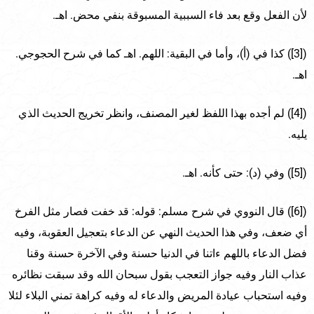
لأن الفعل وقع بعد فاء السببية المسبوقة بنفي محض. اهـ.
([3]) كذا في (أ)، وأما في البقية: اللهم. اهـ كما في شرح الحجوجي.
اهـ.
([4]) لم أجده بهذا اللفظ لغير المصنف، وانظر تخريج الحديث الذي
يليه.
([5]) وفي (د): حتى كأنه. اهـ.
([6]) قال النووي في شرح مسلم: قوله: قد خفت فصار مثل الفرخ
أي ضعف، وفي هذا الحديث النهي عن الدعاء بتعجيل العقوبة، وفيه
فضل الدعاء باللهم ءاتنا في الدنيا حسنة وفي الآخرة حسنة وقنا
عذاب النار وفيه جواز التعجب بقول سبحان الله وقد سبقت نظائره
وفيه استحباب عيادة المريض والدعاء له وفيه كراهة تمني البلاء لئلا