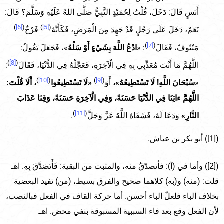
أَنَسٍ قَالَ: دَخَلَ، قُلْتُ لِحُمَيْدٍ النَّبِيُّ صَلَّى اللهُ عَلَيْهِ وَسَلَّمَ؟ قَالَ:
)
[6]
(
)
[5]
(
نَعَمْ، دَخَلَ عَلَى رَجُلٍ قَدْ جَهِدَ مِنَ الْمَرَضِ، فَكَأَنَّهُ
فَرْخٌ
)
[7]
(
مَنْتُوفٌ، فَقَالَ
: «
ادْعُ اللَّهَ بِشَيْءٍ أَوْ سَلْهُ
»، فَجَعَلَ يَقُولُ:
)
[8]
(
اللَّهُمَّ مَا أَنْتَ مُعَذِّبِي بِهِ فِي الْآخِرَةِ، فَعَجِّلْهُ فِي الدُّنْيَا، فَقَالَ
:
)
[10]
(
)
[9]
(
«
سُبْحَانَ اللَّهِ! لَا تَسْتَطِيعُهُ»،
أَوَ
«لَا تَسْتَطِيعُوا
، أَلَا قُلْتَ:
اللَّهُمَّ ءاتِنَا فِي الدُّنْيَا حَسَنَةً، وَفِي الْآخِرَةِ حَسَنَةً، وَقِنَا عَذَابَ
)
[11]
(
النَّارِ»
وَدَعَا لَهُ، فَشَفَاهُ اللَّهُ عَزَّ وَجَلَّ
.
([1]) أبو بكر بن عياش.
([2]) وأما في (أ): فأتصدّقُ منه، والمثبت من البقية: فَأَتَصَدَّقَ بِهِ. اهـ
قلت: (منه) و(به) كلاهما صحيح والفرق بسيط، (من) تفيد البعضية
بخلاف الباء فلعلّ الباء أحسن. أما حركة القاف في الفعل فبالنصب،
لأن الفعل وقع بعد فاء السببية المسبوقة بنفي محض. اهـ.