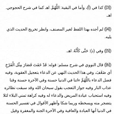
([3]) كذا في (أ)، وأما في البقية: اللَّهُمَّ. اهـ كما في شرح الحجوجي.
اهـ.
([4]) لم أجده بهذا اللفظ لغير المصنف، وانظر تخريج الحديث الذي
يليه.
([5]) وفي (د): حَتَّى كَأَنَّهُ. اهـ.
([6]) قال النووي في شرح مسلم: قوله: قَدْ خَفَتَ فَصَارَ مِثْل الْفَرْخِ
أي ضَعُفَ، وفي هذا الحديث النهي عن الدعاء بتعجيل العقوبة، وفيه
فضل الدعاء باللَّهُمَّ ءاتنا في الدنيا حسنة وفي الآخرة حسنة وقنا
عذاب النار وفيه جواز التعجب بقول سبحان الله وقد سبقت نظائره
وفيه استحباب عيادة المريض والدعاء له وفيه كراهة تمني البلاء لئلا
يتضجر منه ويسخطه وربما شكا وأظهر الأقوال في تفسير الحسنة
في الدنيا أنها العبادة والعافية وفي الآخرة الجنة والمغفرة وقيل