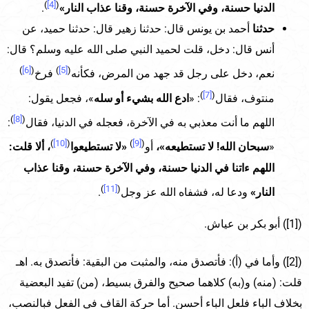
)
[4]
(
الدنيا حسنة، وفي الآخرة حسنة، وقنا عذاب النار»
.
حدثنا
أحمد بن يونس قال: حدثنا زهير قال: حدثنا حميد، عن
أنس قال: دخل، قلت لحميد النبي صلى الله عليه وسلم؟ قال:
)
[6]
(
)
[5]
(
نعم، دخل على رجل قد جهد من المرض، فكأنه
فرخ
)
[7]
(
منتوف، فقال
: «
ادع الله بشيء أو سله
»، فجعل يقول:
)
[8]
(
اللهم ما أنت معذبي به في الآخرة، فعجله في الدنيا، فقال
:
)
[10]
(
)
[9]
(
«
سبحان الله! لا تستطيعه»،
أو
«لا تستطيعوا
، ألا قلت:
اللهم ءاتنا في الدنيا حسنة، وفي الآخرة حسنة، وقنا عذاب
)
[11]
(
النار»
ودعا له، فشفاه الله عز وجل
.
([1]) أبو بكر بن عياش.
([2]) وأما في (أ): فأتصدق منه، والمثبت من البقية: فأتصدق به. اهـ
قلت: (منه) و(به) كلاهما صحيح والفرق بسيط، (من) تفيد البعضية
بخلاف الباء فلعل الباء أحسن. أما حركة القاف في الفعل فبالنصب،