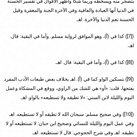
يتضجر منه ويسخطه وربما شكا وأظهر الأقوال في تفسير الحسنة
في الدنيا أنها العبادة والعافية وفي الآخرة الجنة والمغفرة وقيل
الحسنة تعم الدنيا والآخرة. اهـ.
([7]) كذا في (أ)، وهو الموافق لرواية مسلم. وأما في البقية: قال.
اهـ.
([8]) كذا في (أ)، وأما في البقية: قال. اهـ.
([9]) بتسكين الواو كما في (أ). اهـ بخلاف بعض طبعات الأدب المفرد
بفتحها، قلت: «أو» هي للشك من الراوي، ووقع في المشكاة وعمل
اليوم والليلة لابن السني: «لا تطيقه ولا تسطيعه» بالواو. اهـ.
([10]) وفي صحيح مسلم: سبحان الله لا تطيقه أو لا تستطيعه. اهـ
وفي عمل اليوم والليلة للنسائي وصحيح ابن حبان: لا تستطيعه أو لا
تطيقه. اهـ وفي شرح الحجوجي: قال لا تستطيعه. اهـ.