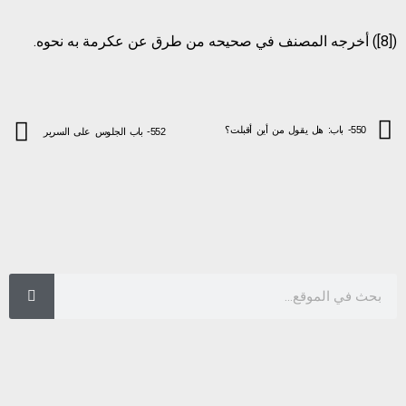
([8]) أخرجه المصنف في صحيحه من طرق عن عكرمة به نحوه.
550- باب: هل يقول من أين أقبلت؟
552- باب الجلوس على السرير