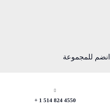
انضم للمجموعة
4550 824 514 1 +