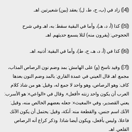
([4]) زاد في (ب، ح، ط، ل): يعقد (بين) شعيرتين. اهـ.
([5]) كذا (أ، د، هـ)، وأما في البقية سقط: به، اهـ وفي شرح
الحجوجي: (يفرون منه) لئلا يسمع حديثهم. اهـ.
([6]) كذا في (أ، د، هـ، ح، ط)، وأما في البقية: أذنيه. اهـ.
([7]) وقيد ناسخ (و) على الهامش: بمد وضم نون الرصاص المذاب،
مجمع. اهـ قال العيني في عمدة القاري: بالمد وضم النون بعدها
كاف: وهو الرصاص، وهو واحد لا جمع له، وقيل: هو من شاذ كلام
العرب أن يكون واحد زنته «أفعل». وقال في «الواعي»: هو الأسرب:
يعني القصدير، وفي «المغيث»: جعله بعضهم الخالص منه، وقيل:
الآنك اسم جنس، والقطعة منه: آنكة، وقيل: يحتمل أن يكون الآنك
فاعلا، وليس بأفعل، ويكون أيضا شاذا. وذكر كراع أنه الرصاص
القلعي. اهـ.