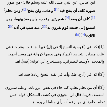
ابن عباس، عن النبي صلى الله عليه وسلم قال: «
من صور
(
)
[2]
(
)
[1]
(
صورة كلف أن ينفخ فيه
وعذب، ولن ينفخ
. ومن تحلم
)
[4]
(
)
[3]
كلف أن يعقد
شعيرتين وعذب، ولن يعقد بينهما، ومن
)
[6]
(
)
[5]
(
استمع إلى حديث قوم يفرون به
، منه صب في أذنه
)
[8]
)(
[7]
(
الآنك
»
.
([1]) كذا في (أ) وبقية النسخ إلا في (ل): فيها. اهـ قلت: وقد جاء في
أغلب مصادر التخريج: (فيها)، وفي بعضها كرواية في مسند أحمد،
والمعجم الأوسط للطبراني، ومستخرج أبي عوانة: (فيه). اهـ.
([2]) كذا في (أ، ح، ط)، وأما في بقية النسخ زيادة: فيه. اهـ.
([3]) أي من تحلم بحلم، كما جاء في بعض الروايات، وعليه سيروي
المصنف قريبا، قال ابن الجوزي في كشف المشكل: قوله: «من
تحلم بحلم» أي من زعم أنه رأى مناما لم يره. اهـ.